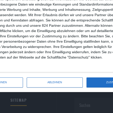
R
nbezogene Daten wie eindeutige Kennungen und Standardinformatione
sierte Werbung und Inhalte, Werbung und Inhaltsmessung, Zielgruppen
R
gesendet werden.
Mit Ihrer Erlaubnis dürfen wir und unsere Partner ü
n und Kenndaten abfragen. Sie können auf die entsprechende Schaltfl
S
ung durch uns und unsere 824 Partner zuzustimmen. Alternativ können 
fläche klicken, um die Einwilligung abzulehnen oder um auf detailliert
S
Ihre Einstellungen vor der Zustimmung zu ändern.
Bitte beachten Sie, 
r personenbezogener Daten ohne Ihre Einwilligung stattfinden kann, 
S
 Verarbeitung zu widersprechen. Ihre Einstellungen gelten lediglich für
S
ungen jederzeit ändern oder Ihre Einwilligung widerrufen, indem Sie zu
en auf der Webseite auf die Schaltfläche "Datenschutz" klicken.
W
ONEN
ABLEHNEN
ZUS
SITEMAP