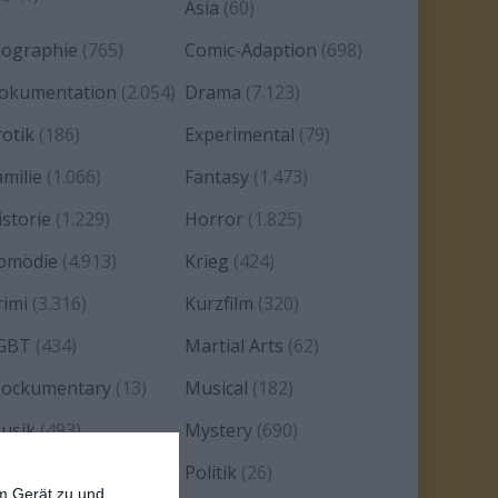
Asia
(60)
iographie
(765)
Comic-Adaption
(698)
okumentation
(2.054)
Drama
(7.123)
rotik
(186)
Experimental
(79)
amilie
(1.066)
Fantasy
(1.473)
istorie
(1.229)
Horror
(1.825)
omödie
(4.913)
Krieg
(424)
rimi
(3.316)
Kurzfilm
(320)
GBT
(434)
Martial Arts
(62)
ockumentary
(13)
Musical
(182)
usik
(493)
Mystery
(690)
oir
(29)
Politik
(26)
em Gerät zu und