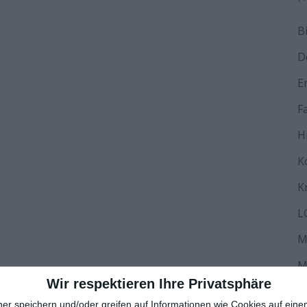
B
D
E
F
H
K
K
L
M
M
Wir respektieren Ihre Privatsphäre
N
ner speichern und/oder greifen auf Informationen wie Cookies auf ein