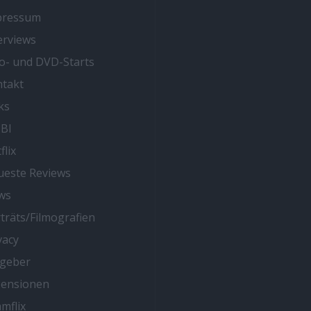
pressum
erviews
o- und DVD-Starts
takt
ks
BI
flix
este Reviews
ws
träts/Filmografien
vacy
tgeber
zensionen
mflix