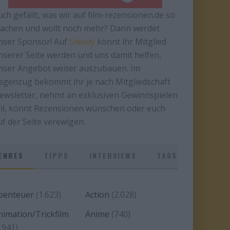
uch gefällt, was wir auf film-rezensionen.de so
achen und wollt noch mehr? Dann werdet
nser Sponsor! Auf
Steady
könnt ihr Mitglied
nserer Seite werden und uns damit helfen,
nser Angebot weiter auszubauen. Im
egenzug bekommt ihr je nach Mitgliedschaft
ewsletter, nehmt an exklusiven Gewinnspielen
eil, könnt Rezensionen wünschen oder euch
uf der Seite verewigen.
ENRES
TIPPS
INTERVIEWS
TAGS
benteuer
(1.623)
Action
(2.028)
nimation/Trickfilm
Anime
(740)
.941)