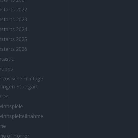
mstarts 2022
mstarts 2023
mstarts 2024
mstarts 2025
mstarts 2026
mtastic
mtipps
nzösische Filmtage
ingen-Stuttgart
nres
innspiele
innspielteilnahme
me
me of Horror