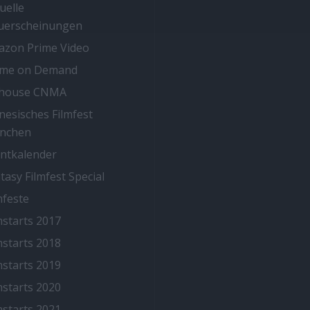
uelle
uerscheinungen
zon Prime Video
ime on Demand
thouse CNMA
nesisches Filmfest
nchen
ntkalender
tasy Filmfest Special
mfeste
mstarts 2017
mstarts 2018
mstarts 2019
mstarts 2020
mstarts 2021