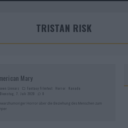
A
TRISTAN RISK
R
merican Mary
uven Linnarz
Fantasy Filmfest
Horror
Kanada
Dienstag, 7. Juli 2020
0
hwarzhumoriger Horror über die Beziehung des Menschen zum
rper