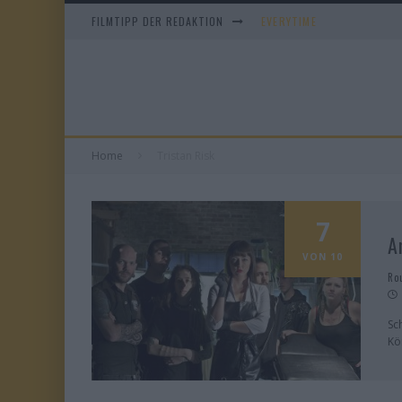
FILMTIPP DER REDAKTION
EVERYTIME
WHAM! – 10 DAYS IN CHIN
IM SPIEGEL MEINER MUTTE
DUELL IN DER SONNE
Home
Tristan Risk
7
A
VON 10
Ro
Sc
Kö