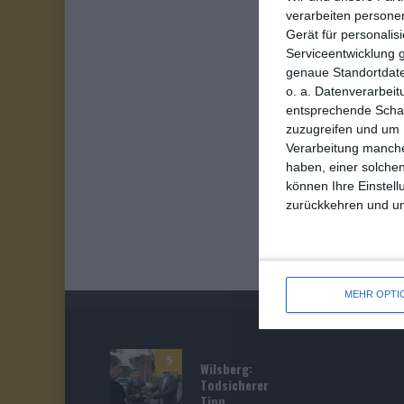
verarbeiten persone
Gerät für personali
Serviceentwicklung 
genaue Standortdate
o. a. Datenverarbeit
entsprechende Schalt
zuzugreifen und um 
Verarbeitung manche
haben, einer solchen
können Ihre Einstell
zurückkehren und unt
MEHR OPTI
5
Wilsberg:
Todsicherer
Tipp