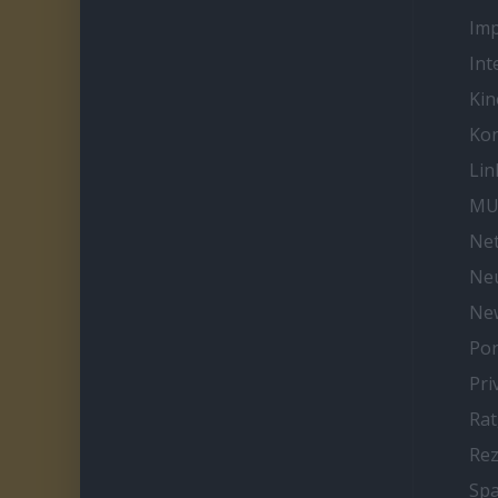
Im
Int
Kin
Kon
Lin
MU
Net
Neu
Ne
Por
Pri
Ra
Re
Spa