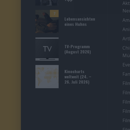
Akt
Ne
7
Lebensansichten
Ama
eines Huhns
An
Ar
TV-Programm
Chi
(August 2026)
Mü
Eve
Kinocharts
Fan
weltweit (24. –
26. Juli 2026)
Fil
Fil
Fil
Fil
Fil
Fil