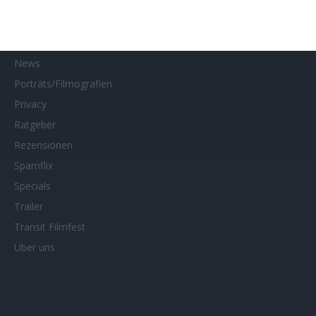
MUBI
Netflix
Neueste Reviews
News
Porträts/Filmografien
Privacy
Ratgeber
Rezensionen
Spamflix
Specials
Trailer
Transit Filmfest
Über uns