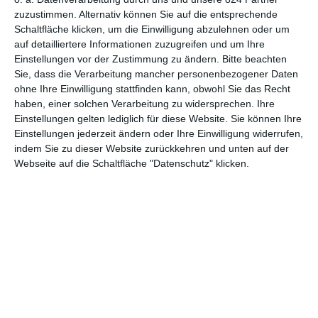
zuzustimmen. Alternativ können Sie auf die entsprechende
Schaltfläche klicken, um die Einwilligung abzulehnen oder um
auf detailliertere Informationen zuzugreifen und um Ihre
Einstellungen vor der Zustimmung zu ändern.
Bitte beachten
Sie, dass die Verarbeitung mancher personenbezogener Daten
ohne Ihre Einwilligung stattfinden kann, obwohl Sie das Recht
haben, einer solchen Verarbeitung zu widersprechen. Ihre
Einstellungen gelten lediglich für diese Website. Sie können Ihre
Euch gefällt, was wir auf film-rezensionen.de so machen und
Einstellungen jederzeit ändern oder Ihre Einwilligung widerrufen,
wollt noch mehr? Dann werdet unser Sponsor! Auf
Steady
könnt
indem Sie zu dieser Website zurückkehren und unten auf der
ihr Mitglied unserer Seite werden und uns damit helfen, unser
Webseite auf die Schaltfläche "Datenschutz" klicken.
Angebot weiter auszubauen. Im Gegenzug bekommt ihr je nach
Mitgliedschaft Newsletter, nehmt an exklusiven Gewinnspielen
teil, könnt Rezensionen wünschen oder euch auf der Seite
verewigen.
GENRES
TIPPS
INTERVIEWS
TAGS