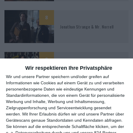
8
Jonathan Strange & Mr. Norrell
9
Wir respektieren Ihre Privatsphäre
Sherlock – Staffel 2
Wir und unsere Partner speichern und/oder greifen auf
Informationen wie Cookies auf einem Gerät zu und verarbeiten
personenbezogene Daten wie eindeutige Kennungen und
Standardinformationen, die von einem Gerät für personalisierte
Werbung und Inhalte, Werbung und Inhaltsmessung,
Zielgruppenforschung und Serviceentwicklung gesendet
werden.
Mit Ihrer Erlaubnis dürfen wir und unsere Partner über
MITGLIED WERDEN UND VORTEILE
Gerätescans genaue Standortdaten und Kenndaten abfragen.
GENIESSEN
Sie können auf die entsprechende Schaltfläche klicken, um der
o. a. Datenverarbeitung durch uns und unsere 824 Partner