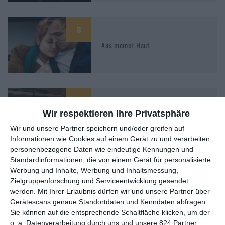
8
Aus meiner Haut
7
Tatort: Der treue Roy
Wir respektieren Ihre Privatsphäre
Wir und unsere Partner speichern und/oder greifen auf
Informationen wie Cookies auf einem Gerät zu und verarbeiten
personenbezogene Daten wie eindeutige Kennungen und
Standardinformationen, die von einem Gerät für personalisierte
Werbung und Inhalte, Werbung und Inhaltsmessung,
Zielgruppenforschung und Serviceentwicklung gesendet
MITGLIED WERDEN UND VORTEILE
werden.
Mit Ihrer Erlaubnis dürfen wir und unsere Partner über
Gerätescans genaue Standortdaten und Kenndaten abfragen.
GENIESSEN
Sie können auf die entsprechende Schaltfläche klicken, um der
o. a. Datenverarbeitung durch uns und unsere 824 Partner