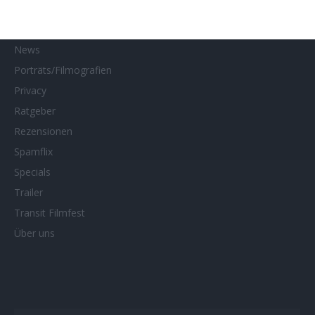
Netflix
Neueste Reviews
News
Porträts/Filmografien
Privacy
Ratgeber
Rezensionen
Spamflix
Specials
Trailer
Transit Filmfest
Über uns