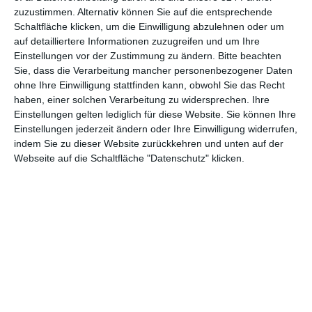
zuzustimmen. Alternativ können Sie auf die entsprechende
Schaltfläche klicken, um die Einwilligung abzulehnen oder um
auf detailliertere Informationen zuzugreifen und um Ihre
Einstellungen vor der Zustimmung zu ändern.
Bitte beachten
Sie, dass die Verarbeitung mancher personenbezogener Daten
ohne Ihre Einwilligung stattfinden kann, obwohl Sie das Recht
haben, einer solchen Verarbeitung zu widersprechen. Ihre
Euch gefällt, was wir auf film-rezensionen.de so machen und
Einstellungen gelten lediglich für diese Website. Sie können Ihre
wollt noch mehr? Dann werdet unser Sponsor! Auf
Steady
könnt
Einstellungen jederzeit ändern oder Ihre Einwilligung widerrufen,
indem Sie zu dieser Website zurückkehren und unten auf der
ihr Mitglied unserer Seite werden und uns damit helfen, unser
Webseite auf die Schaltfläche "Datenschutz" klicken.
Angebot weiter auszubauen. Im Gegenzug bekommt ihr je nach
Mitgliedschaft Newsletter, nehmt an exklusiven Gewinnspielen
teil, könnt Rezensionen wünschen oder euch auf der Seite
verewigen.
GENRES
TIPPS
INTERVIEWS
TAGS
Abenteuer
(1.622)
Action
(2.028)