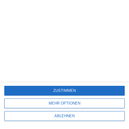
Science Fiction
(1.327)
Serie
(2.471)
Spiele-Adaption
(131)
Splatter
(21)
Sport
(344)
Stand-up-Comedy
(2)
Thriller
(3.179)
Western
(269)
8
Tangles
ZUSTIMMEN
MEHR OPTIONEN
4
Gunner
ABLEHNEN