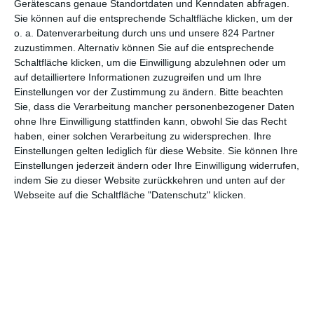
Gerätescans genaue Standortdaten und Kenndaten abfragen.
Sie können auf die entsprechende Schaltfläche klicken, um der
5
o. a. Datenverarbeitung durch uns und unsere 824 Partner
Tatort: Borowski und der
zuzustimmen. Alternativ können Sie auf die entsprechende
Wiedergänger
Schaltfläche klicken, um die Einwilligung abzulehnen oder um
auf detailliertere Informationen zuzugreifen und um Ihre
Einstellungen vor der Zustimmung zu ändern.
Bitte beachten
Sie, dass die Verarbeitung mancher personenbezogener Daten
1
2
3
ohne Ihre Einwilligung stattfinden kann, obwohl Sie das Recht
haben, einer solchen Verarbeitung zu widersprechen. Ihre
Einstellungen gelten lediglich für diese Website. Sie können Ihre
Einstellungen jederzeit ändern oder Ihre Einwilligung widerrufen,
indem Sie zu dieser Website zurückkehren und unten auf der
Webseite auf die Schaltfläche "Datenschutz" klicken.
MITGLIED WERDEN UND VORTEILE
GENIESSEN