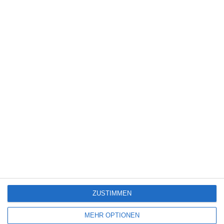
5
Wilsberg: Todsicherer Tipp
7
Lebensansichten eines Huhns
TV-Programm (August 2026)
ZUSTIMMEN
SITEMAP
MEHR OPTIONEN