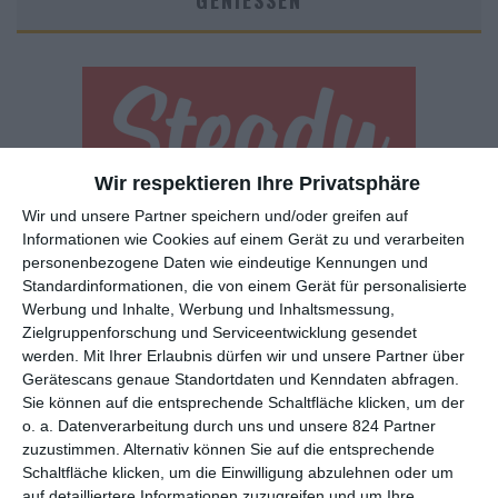
GENIESSEN
Wir respektieren Ihre Privatsphäre
Wir und unsere Partner speichern und/oder greifen auf
Euch gefällt, was wir auf film-rezensionen.de so machen und
Informationen wie Cookies auf einem Gerät zu und verarbeiten
wollt noch mehr? Dann werdet unser Sponsor! Auf
Steady
könnt
personenbezogene Daten wie eindeutige Kennungen und
ihr Mitglied unserer Seite werden und uns damit helfen, unser
Standardinformationen, die von einem Gerät für personalisierte
Angebot weiter auszubauen. Im Gegenzug bekommt ihr je nach
Werbung und Inhalte, Werbung und Inhaltsmessung,
Mitgliedschaft Newsletter, nehmt an exklusiven Gewinnspielen
Zielgruppenforschung und Serviceentwicklung gesendet
teil, könnt Rezensionen wünschen oder euch auf der Seite
werden.
Mit Ihrer Erlaubnis dürfen wir und unsere Partner über
verewigen.
Gerätescans genaue Standortdaten und Kenndaten abfragen.
Sie können auf die entsprechende Schaltfläche klicken, um der
o. a. Datenverarbeitung durch uns und unsere 824 Partner
GENRES
TIPPS
INTERVIEWS
TAGS
zuzustimmen. Alternativ können Sie auf die entsprechende
Schaltfläche klicken, um die Einwilligung abzulehnen oder um
auf detailliertere Informationen zuzugreifen und um Ihre