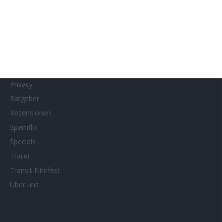
MUBI
Netflix
Neueste Reviews
News
Porträts/Filmografien
Privacy
Ratgeber
Rezensionen
Spamflix
Specials
Trailer
Transit Filmfest
Über uns