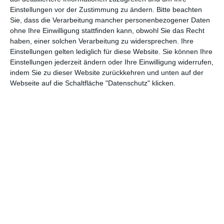
Einstellungen vor der Zustimmung zu ändern.
Bitte beachten
Abenteuer
(1.623)
Action
(2.029)
Sie, dass die Verarbeitung mancher personenbezogener Daten
ohne Ihre Einwilligung stattfinden kann, obwohl Sie das Recht
Animation/Trickfilm
(1.941)
Anime
(740)
haben, einer solchen Verarbeitung zu widersprechen. Ihre
Asia
(60)
Biographie
(765)
Einstellungen gelten lediglich für diese Website. Sie können Ihre
Einstellungen jederzeit ändern oder Ihre Einwilligung widerrufen,
Comic-Adaption
(698)
Dokumentation
(2.054)
indem Sie zu dieser Website zurückkehren und unten auf der
Webseite auf die Schaltfläche "Datenschutz" klicken.
Drama
(7.123)
Erotik
(186)
Experimental
(79)
Familie
(1.066)
Fantasy
(1.473)
Historie
(1.229)
Horror
(1.825)
Komödie
(4.913)
Krieg
(424)
Krimi
(3.316)
Kurzfilm
(320)
LGBT
(434)
Martial Arts
(62)
Mockumentary
(13)
Musical
(182)
Musik
(493)