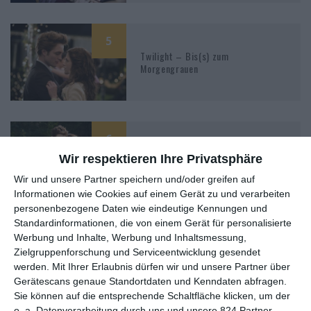
5
Twilight – Bis(s) zum
Morgengrauen
6
Breaking Dawn – Bis(s) zum Ende
Wir respektieren Ihre Privatsphäre
der Nacht – Teil 2
Wir und unsere Partner speichern und/oder greifen auf
Informationen wie Cookies auf einem Gerät zu und verarbeiten
personenbezogene Daten wie eindeutige Kennungen und
Standardinformationen, die von einem Gerät für personalisierte
Werbung und Inhalte, Werbung und Inhaltsmessung,
Zielgruppenforschung und Serviceentwicklung gesendet
werden.
Mit Ihrer Erlaubnis dürfen wir und unsere Partner über
MITGLIED WERDEN UND VORTEILE
Gerätescans genaue Standortdaten und Kenndaten abfragen.
GENIESSEN
Sie können auf die entsprechende Schaltfläche klicken, um der
o. a. Datenverarbeitung durch uns und unsere 824 Partner