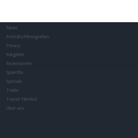
MUBI
Netflix
Neueste Reviews
News
Porträts/Filmografien
Privacy
Ratgeber
Rezensionen
Spamflix
Specials
Trailer
Transit Filmfest
Über uns