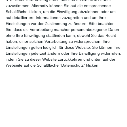
zuzustimmen. Alternativ können Sie auf die entsprechende
Schaltfläche klicken, um die Einwilligung abzulehnen oder um
auf detailliertere Informationen zuzugreifen und um Ihre
Einstellungen vor der Zustimmung zu ändern.
Bitte beachten
Sie, dass die Verarbeitung mancher personenbezogener Daten
ohne Ihre Einwilligung stattfinden kann, obwohl Sie das Recht
haben, einer solchen Verarbeitung zu widersprechen. Ihre
Einstellungen gelten lediglich für diese Website. Sie können Ihre
Euch gefällt, was wir auf film-rezensionen.de so machen und
Einstellungen jederzeit ändern oder Ihre Einwilligung widerrufen,
wollt noch mehr? Dann werdet unser Sponsor! Auf
Steady
könnt
indem Sie zu dieser Website zurückkehren und unten auf der
ihr Mitglied unserer Seite werden und uns damit helfen, unser
Webseite auf die Schaltfläche "Datenschutz" klicken.
Angebot weiter auszubauen. Im Gegenzug bekommt ihr je nach
Mitgliedschaft Newsletter, nehmt an exklusiven Gewinnspielen
teil, könnt Rezensionen wünschen oder euch auf der Seite
verewigen.
GENRES
TIPPS
INTERVIEWS
TAGS