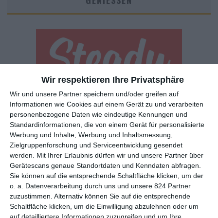
GENIESSEN
Wir respektieren Ihre Privatsphäre
Wir und unsere Partner speichern und/oder greifen auf
Euch gefällt, was wir auf film-rezensionen.de so machen und
Informationen wie Cookies auf einem Gerät zu und verarbeiten
wollt noch mehr? Dann werdet unser Sponsor! Auf
Steady
könnt
personenbezogene Daten wie eindeutige Kennungen und
ihr Mitglied unserer Seite werden und uns damit helfen, unser
Standardinformationen, die von einem Gerät für personalisierte
Angebot weiter auszubauen. Im Gegenzug bekommt ihr je nach
Werbung und Inhalte, Werbung und Inhaltsmessung,
Mitgliedschaft Newsletter, nehmt an exklusiven Gewinnspielen
Zielgruppenforschung und Serviceentwicklung gesendet
teil, könnt Rezensionen wünschen oder euch auf der Seite
werden.
Mit Ihrer Erlaubnis dürfen wir und unsere Partner über
Gerätescans genaue Standortdaten und Kenndaten abfragen.
verewigen.
Sie können auf die entsprechende Schaltfläche klicken, um der
o. a. Datenverarbeitung durch uns und unsere 824 Partner
zuzustimmen. Alternativ können Sie auf die entsprechende
GENRES
TIPPS
INTERVIEWS
TAGS
Schaltfläche klicken, um die Einwilligung abzulehnen oder um
auf detailliertere Informationen zuzugreifen und um Ihre