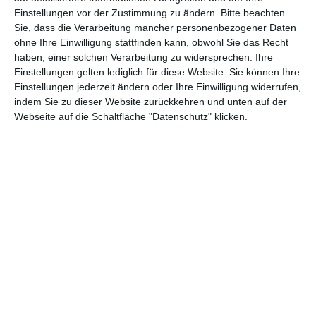
Einstellungen vor der Zustimmung zu ändern.
Bitte beachten
Abenteuer
(1.624)
Action
(2.034)
Sie, dass die Verarbeitung mancher personenbezogener Daten
ohne Ihre Einwilligung stattfinden kann, obwohl Sie das Recht
Animation/Trickfilm
(1.943)
Anime
(740)
haben, einer solchen Verarbeitung zu widersprechen. Ihre
Asia
(60)
Biographie
(766)
Einstellungen gelten lediglich für diese Website. Sie können Ihre
Einstellungen jederzeit ändern oder Ihre Einwilligung widerrufen,
Comic-Adaption
(699)
Dokumentation
(2.056)
indem Sie zu dieser Website zurückkehren und unten auf der
Webseite auf die Schaltfläche "Datenschutz" klicken.
Drama
(7.130)
Erotik
(187)
Experimental
(79)
Familie
(1.069)
Fantasy
(1.474)
Historie
(1.230)
Horror
(1.827)
Komödie
(4.922)
Krieg
(424)
Krimi
(3.325)
Kurzfilm
(320)
LGBT
(436)
Martial Arts
(62)
Mockumentary
(13)
Musical
(182)
Musik
(495)