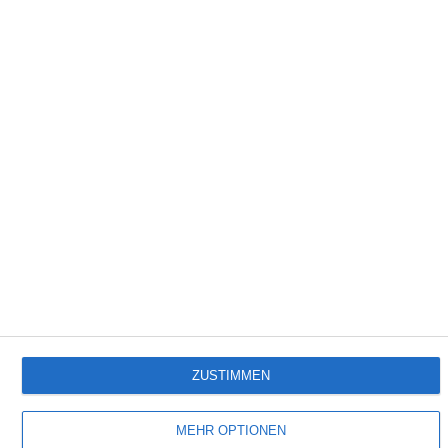
8
Obituary – Staffel 1
PAW Patrol: Der Dino Film [Gewinnspiel]
3
Dragon Wars
ZUSTIMMEN
SITEMAP
MEHR OPTIONEN