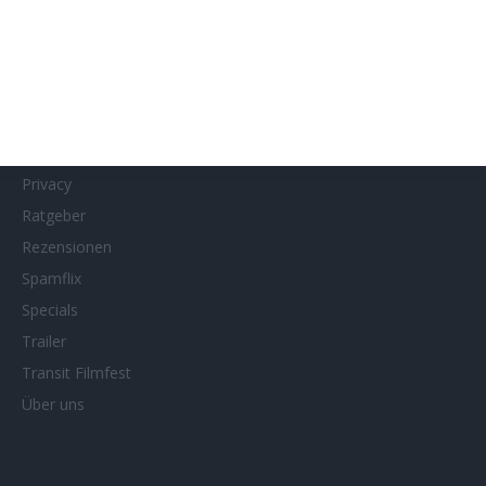
MUBI
Netflix
Neueste Reviews
News
Porträts/Filmografien
Privacy
Ratgeber
Rezensionen
Spamflix
Specials
Trailer
Transit Filmfest
Über uns