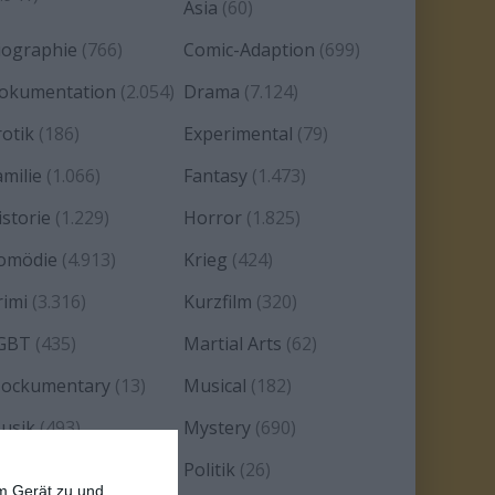
Asia
(60)
iographie
(766)
Comic-Adaption
(699)
okumentation
(2.054)
Drama
(7.124)
rotik
(186)
Experimental
(79)
amilie
(1.066)
Fantasy
(1.473)
istorie
(1.229)
Horror
(1.825)
omödie
(4.913)
Krieg
(424)
rimi
(3.316)
Kurzfilm
(320)
GBT
(435)
Martial Arts
(62)
ockumentary
(13)
Musical
(182)
usik
(493)
Mystery
(690)
oir
(29)
Politik
(26)
em Gerät zu und