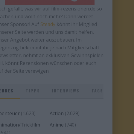
uch gefällt, was wir auf film-rezensionen.de so
achen und wollt noch mehr? Dann werdet
nser Sponsor! Auf
Steady
könnt ihr Mitglied
nserer Seite werden und uns damit helfen,
nser Angebot weiter auszubauen. Im
egenzug bekommt ihr je nach Mitgliedschaft
ewsletter, nehmt an exklusiven Gewinnspielen
eil, könnt Rezensionen wünschen oder euch
uf der Seite verewigen.
ENRES
TIPPS
INTERVIEWS
TAGS
benteuer
(1.623)
Action
(2.029)
nimation/Trickfilm
Anime
(740)
.941)