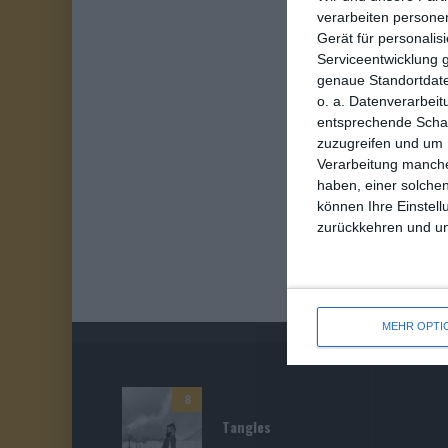
verarbeiten persone
Gerät für personali
Serviceentwicklung 
genaue Standortdate
o. a. Datenverarbeit
entsprechende Schalt
zuzugreifen und um 
Verarbeitung manche
haben, einer solchen
können Ihre Einstell
zurückkehren und unt
MEHR OPTI
8
Tangles