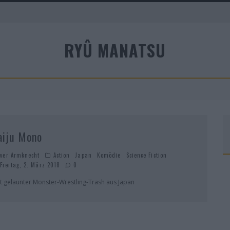
RYÛ MANATSU
A
aiju Mono
iver Armknecht
Action
Japan
Komödie
Science Fiction
Freitag, 2. März 2018
0
t gelaunter Monster-Wrestling-Trash aus Japan