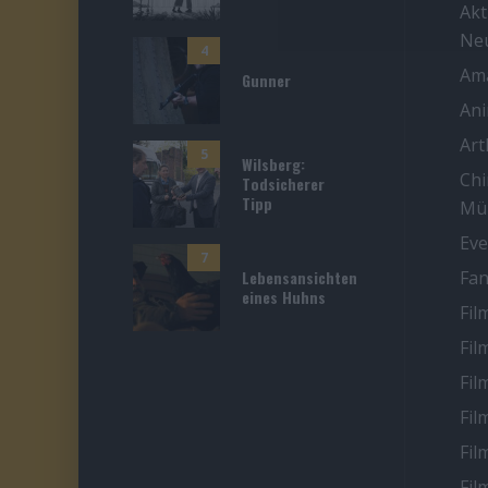
Akt
Ne
4
Ama
Gunner
An
Ar
5
Wilsberg:
Chi
Todsicherer
Tipp
Mü
Eve
7
Lebensansichten
Fan
eines Huhns
Fil
Fil
Fil
Fil
Fil
Fil