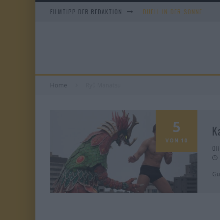
FILMTIPP DER REDAKTION
DUELL IN DER SONNE
EVERYTIME
WHAM! – 10 DAYS IN CHIN
TANGLES
Home
Ryû Manatsu
5
K
VON 10
Ol
Gu