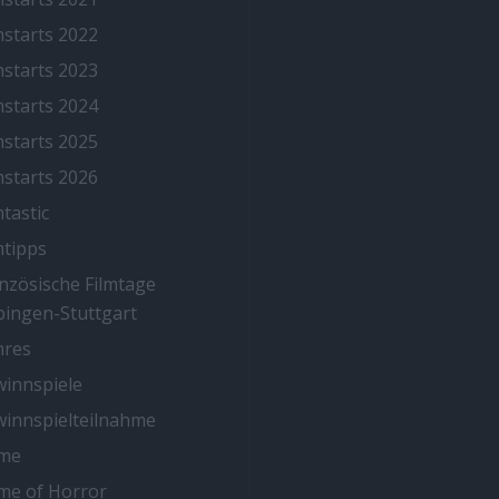
mstarts 2022
mstarts 2023
mstarts 2024
mstarts 2025
mstarts 2026
mtastic
mtipps
nzösische Filmtage
ingen-Stuttgart
nres
innspiele
innspielteilnahme
me
me of Horror