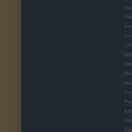
Im
Int
Kin
Kon
Lin
MU
Net
Neu
Ne
Por
Pri
Ra
Re
Spa