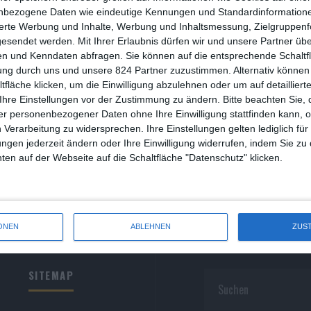
R
nbezogene Daten wie eindeutige Kennungen und Standardinformatione
sierte Werbung und Inhalte, Werbung und Inhaltsmessung, Zielgruppen
R
gesendet werden.
Mit Ihrer Erlaubnis dürfen wir und unsere Partner ü
n und Kenndaten abfragen. Sie können auf die entsprechende Schaltfl
S
ung durch uns und unsere 824 Partner zuzustimmen. Alternativ können 
fläche klicken, um die Einwilligung abzulehnen oder um auf detailliert
S
Ihre Einstellungen vor der Zustimmung zu ändern.
Bitte beachten Sie, 
r personenbezogener Daten ohne Ihre Einwilligung stattfinden kann, 
S
 Verarbeitung zu widersprechen. Ihre Einstellungen gelten lediglich für
S
ungen jederzeit ändern oder Ihre Einwilligung widerrufen, indem Sie zu
en auf der Webseite auf die Schaltfläche "Datenschutz" klicken.
W
ONEN
ABLEHNEN
ZUS
SITEMAP