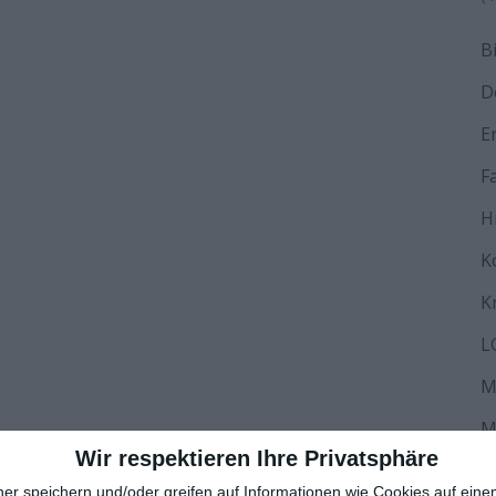
B
D
E
F
H
K
K
L
M
M
Wir respektieren Ihre Privatsphäre
N
ner speichern und/oder greifen auf Informationen wie Cookies auf ein