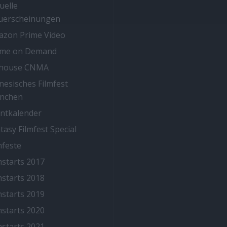
uelle
uerscheinungen
zon Prime Video
ime on Demand
thouse CNMA
nesisches Filmfest
nchen
ntkalender
tasy Filmfest Special
mfeste
mstarts 2017
mstarts 2018
mstarts 2019
mstarts 2020
mstarts 2021