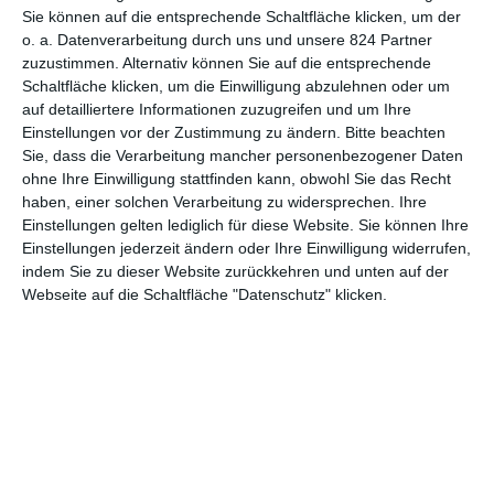
5
Sie können auf die entsprechende Schaltfläche klicken, um der
The Last Witch Hunter
o. a. Datenverarbeitung durch uns und unsere 824 Partner
zuzustimmen. Alternativ können Sie auf die entsprechende
Schaltfläche klicken, um die Einwilligung abzulehnen oder um
auf detailliertere Informationen zuzugreifen und um Ihre
Einstellungen vor der Zustimmung zu ändern.
Bitte beachten
Sie, dass die Verarbeitung mancher personenbezogener Daten
ohne Ihre Einwilligung stattfinden kann, obwohl Sie das Recht
haben, einer solchen Verarbeitung zu widersprechen. Ihre
MITGLIED WERDEN UND VORTEILE
Einstellungen gelten lediglich für diese Website. Sie können Ihre
GENIESSEN
Einstellungen jederzeit ändern oder Ihre Einwilligung widerrufen,
indem Sie zu dieser Website zurückkehren und unten auf der
Webseite auf die Schaltfläche "Datenschutz" klicken.
Euch gefällt, was wir auf film-rezensionen.de so machen und