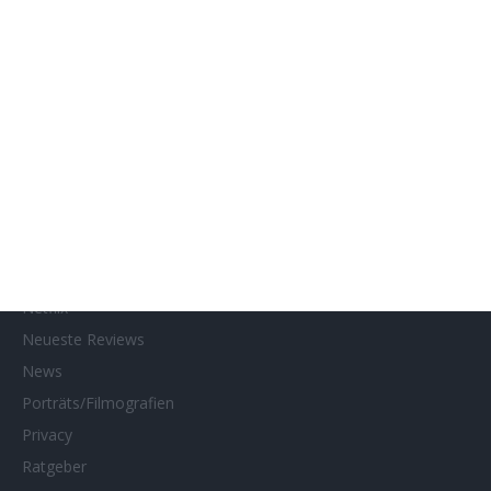
Gewinnspielteilnahme
Home
Home of Horror
Impressum
Interviews
Kino- und DVD-Starts
Kontakt
Links
MUBI
Netflix
Neueste Reviews
News
Porträts/Filmografien
Privacy
Ratgeber