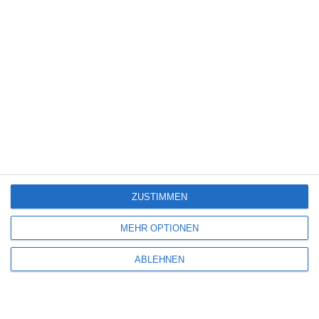
Thriller
(3.181)
Western
(269)
5
Die Chefin: Der Wolf
ZUSTIMMEN
6
Heute fängt mein neues Leben an
MEHR OPTIONEN
ABLEHNEN
6
The Last House