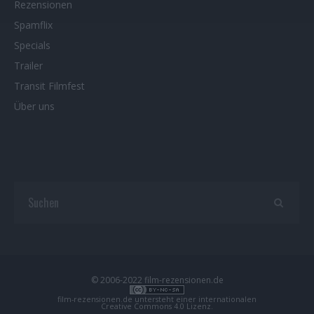
Rezensionen
Spamflix
Specials
Trailer
Transit Filmfest
Über uns
© 2006-2022 film-rezensionen.de
film-rezensionen.de
untersteht einer internationalen
Creative Commons 4.0 Lizenz
.