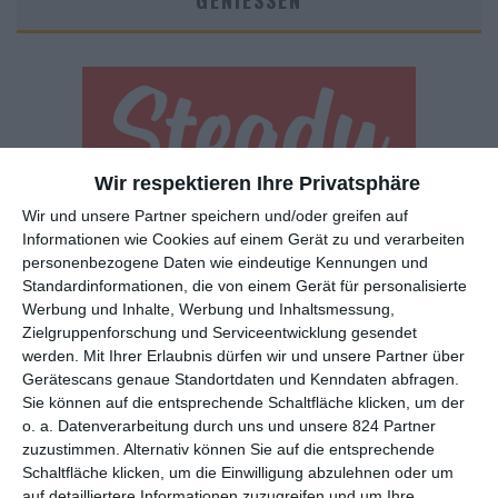
GENIESSEN
Wir respektieren Ihre Privatsphäre
Wir und unsere Partner speichern und/oder greifen auf
Euch gefällt, was wir auf film-rezensionen.de so machen und
Informationen wie Cookies auf einem Gerät zu und verarbeiten
wollt noch mehr? Dann werdet unser Sponsor! Auf
Steady
könnt
personenbezogene Daten wie eindeutige Kennungen und
ihr Mitglied unserer Seite werden und uns damit helfen, unser
Standardinformationen, die von einem Gerät für personalisierte
Angebot weiter auszubauen. Im Gegenzug bekommt ihr je nach
Werbung und Inhalte, Werbung und Inhaltsmessung,
Mitgliedschaft Newsletter, nehmt an exklusiven Gewinnspielen
Zielgruppenforschung und Serviceentwicklung gesendet
teil, könnt Rezensionen wünschen oder euch auf der Seite
werden.
Mit Ihrer Erlaubnis dürfen wir und unsere Partner über
verewigen.
Gerätescans genaue Standortdaten und Kenndaten abfragen.
Sie können auf die entsprechende Schaltfläche klicken, um der
o. a. Datenverarbeitung durch uns und unsere 824 Partner
GENRES
TIPPS
INTERVIEWS
TAGS
zuzustimmen. Alternativ können Sie auf die entsprechende
Schaltfläche klicken, um die Einwilligung abzulehnen oder um
auf detailliertere Informationen zuzugreifen und um Ihre