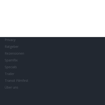
MUBI
Netflix
Neueste Reviews
News
Porträts/Filmografien
Privacy
Ratgeber
Rezensionen
Spamflix
Specials
Trailer
Transit Filmfest
Über uns