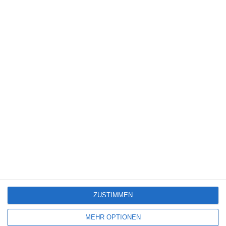
5
Die Chefin: Deadline
4
Servus Eddie: Spätes Glück
7
The Bombing of Pan Am 103
ZUSTIMMEN
SITEMAP
MEHR OPTIONEN