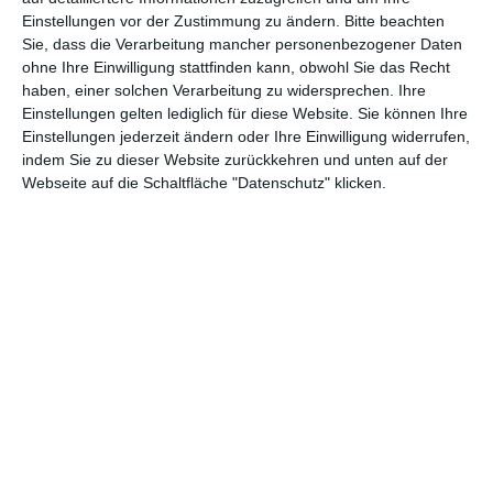
Einstellungen vor der Zustimmung zu ändern.
Bitte beachten
Abenteuer
(1.622)
Action
(2.028)
Sie, dass die Verarbeitung mancher personenbezogener Daten
ohne Ihre Einwilligung stattfinden kann, obwohl Sie das Recht
Animation/Trickfilm
(1.941)
Anime
(740)
haben, einer solchen Verarbeitung zu widersprechen. Ihre
Asia
(60)
Biographie
(765)
Einstellungen gelten lediglich für diese Website. Sie können Ihre
Einstellungen jederzeit ändern oder Ihre Einwilligung widerrufen,
Comic-Adaption
(698)
Dokumentation
(2.054)
indem Sie zu dieser Website zurückkehren und unten auf der
Webseite auf die Schaltfläche "Datenschutz" klicken.
Drama
(7.122)
Erotik
(186)
Experimental
(79)
Familie
(1.066)
Fantasy
(1.473)
Historie
(1.229)
Horror
(1.825)
Komödie
(4.912)
Krieg
(424)
Krimi
(3.314)
Kurzfilm
(320)
LGBT
(434)
Martial Arts
(62)
Mockumentary
(13)
Musical
(182)
Musik
(493)