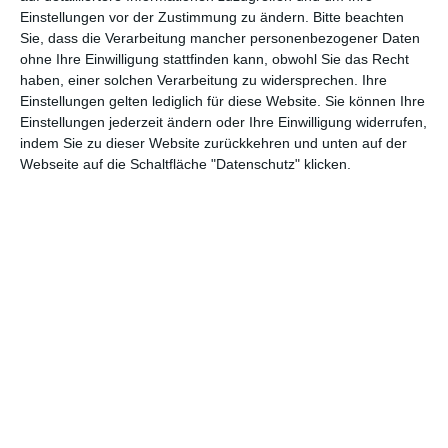
Einstellungen vor der Zustimmung zu ändern.
Bitte beachten
Abenteuer
(1.624)
Action
(2.034)
Sie, dass die Verarbeitung mancher personenbezogener Daten
Animation/Trickfilm
(1.943)
Anime
(740)
ohne Ihre Einwilligung stattfinden kann, obwohl Sie das Recht
haben, einer solchen Verarbeitung zu widersprechen. Ihre
Asia
(60)
Biographie
(766)
Einstellungen gelten lediglich für diese Website. Sie können Ihre
Einstellungen jederzeit ändern oder Ihre Einwilligung widerrufen,
Comic-Adaption
(699)
Dokumentation
(2.056)
indem Sie zu dieser Website zurückkehren und unten auf der
Drama
(7.130)
Erotik
(187)
Webseite auf die Schaltfläche "Datenschutz" klicken.
Experimental
(79)
Familie
(1.069)
Fantasy
(1.474)
Historie
(1.230)
Horror
(1.827)
Komödie
(4.922)
Krieg
(424)
Krimi
(3.325)
Kurzfilm
(320)
LGBT
(436)
Martial Arts
(62)
Mockumentary
(13)
Musical
(182)
Musik
(495)
Mystery
(691)
Noir
(29)