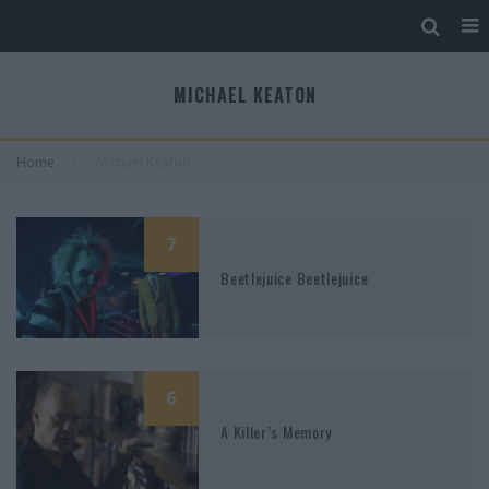
MICHAEL KEATON
Home
Michael Keaton
7
Beetlejuice Beetlejuice
6
A Killer’s Memory