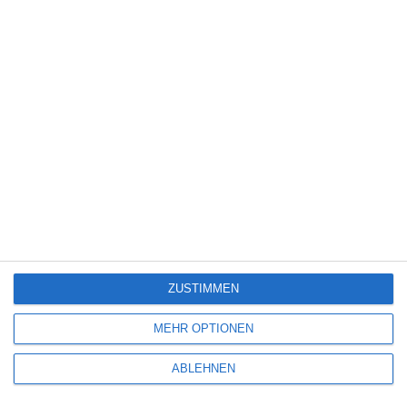
Science Fiction
(1.330)
Serie
(2.476)
Spiele-Adaption
(131)
Splatter
(21)
Sport
(345)
Stand-up-Comedy
(2)
Thriller
(3.181)
Western
(269)
5
Die Chefin: Der Wolf
ZUSTIMMEN
6
MEHR OPTIONEN
Heute fängt mein neues Leben an
ABLEHNEN