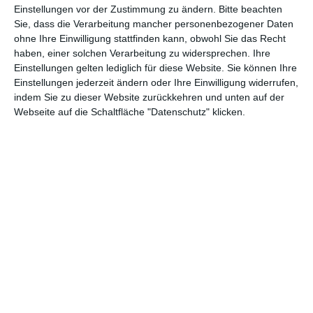
Einstellungen vor der Zustimmung zu ändern.
Bitte beachten
Animation/Trickfilm
(1.942)
Anime
(740)
Sie, dass die Verarbeitung mancher personenbezogener Daten
ohne Ihre Einwilligung stattfinden kann, obwohl Sie das Recht
Asia
(60)
Biographie
(766)
haben, einer solchen Verarbeitung zu widersprechen. Ihre
Einstellungen gelten lediglich für diese Website. Sie können Ihre
Comic-Adaption
(699)
Dokumentation
(2.056)
Einstellungen jederzeit ändern oder Ihre Einwilligung widerrufen,
Drama
(7.128)
Erotik
(186)
indem Sie zu dieser Website zurückkehren und unten auf der
Webseite auf die Schaltfläche "Datenschutz" klicken.
Experimental
(79)
Familie
(1.068)
Fantasy
(1.473)
Historie
(1.230)
Horror
(1.827)
Komödie
(4.920)
Krieg
(424)
Krimi
(3.324)
Kurzfilm
(320)
LGBT
(436)
Martial Arts
(62)
Mockumentary
(13)
Musical
(182)
Musik
(495)
Mystery
(691)
Noir
(29)