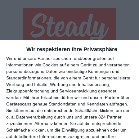
Wir respektieren Ihre Privatsphäre
Euch gefällt, was wir auf film-rezensionen.de so machen und
Wir und unsere Partner speichern und/oder greifen auf
wollt noch mehr? Dann werdet unser Sponsor! Auf
Steady
könnt
Informationen wie Cookies auf einem Gerät zu und verarbeiten
ihr Mitglied unserer Seite werden und uns damit helfen, unser
personenbezogene Daten wie eindeutige Kennungen und
Angebot weiter auszubauen. Im Gegenzug bekommt ihr je nach
Standardinformationen, die von einem Gerät für personalisierte
Mitgliedschaft Newsletter, nehmt an exklusiven Gewinnspielen
Werbung und Inhalte, Werbung und Inhaltsmessung,
teil, könnt Rezensionen wünschen oder euch auf der Seite
Zielgruppenforschung und Serviceentwicklung gesendet
verewigen.
werden.
Mit Ihrer Erlaubnis dürfen wir und unsere Partner über
Gerätescans genaue Standortdaten und Kenndaten abfragen.
Sie können auf die entsprechende Schaltfläche klicken, um der
GENRES
TIPPS
INTERVIEWS
TAGS
o. a. Datenverarbeitung durch uns und unsere 824 Partner
zuzustimmen. Alternativ können Sie auf die entsprechende
Schaltfläche klicken, um die Einwilligung abzulehnen oder um
auf detailliertere Informationen zuzugreifen und um Ihre
Abenteuer
(1.624)
Action
(2.033)