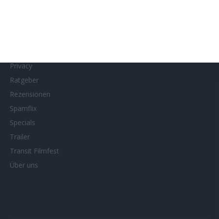
Netflix
Neueste Reviews
News
Porträts/Filmografien
Privacy
Ratgeber
Rezensionen
Spamflix
Specials
Trailer
Transit Filmfest
Über uns