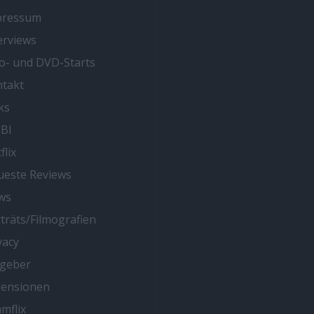
pressum
erviews
o- und DVD-Starts
takt
ks
BI
flix
este Reviews
ws
träts/Filmografien
vacy
tgeber
zensionen
mflix