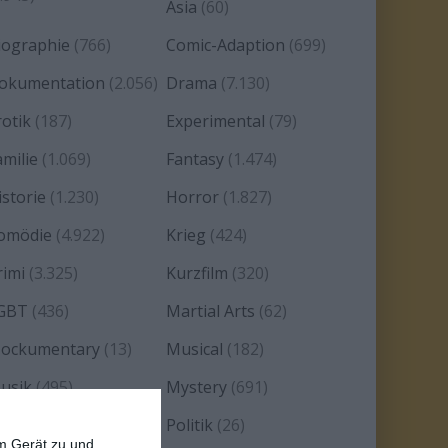
Asia
(60)
iographie
(766)
Comic-Adaption
(699)
okumentation
(2.056)
Drama
(7.130)
rotik
(187)
Experimental
(79)
amilie
(1.069)
Fantasy
(1.474)
istorie
(1.230)
Horror
(1.827)
omödie
(4.922)
Krieg
(424)
rimi
(3.325)
Kurzfilm
(320)
GBT
(436)
Martial Arts
(62)
ockumentary
(13)
Musical
(182)
usik
(495)
Mystery
(691)
oir
(29)
Politik
(26)
em Gerät zu und