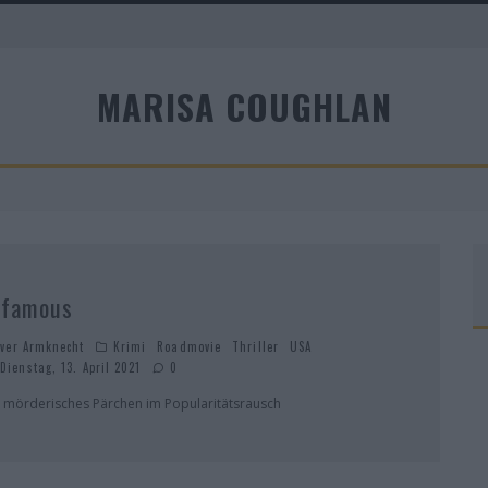
MARISA COUGHLAN
nfamous
iver Armknecht
Krimi
Roadmovie
Thriller
USA
Dienstag, 13. April 2021
0
n mörderisches Pärchen im Popularitätsrausch