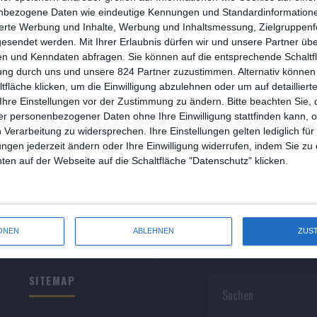
R
nbezogene Daten wie eindeutige Kennungen und Standardinformatione
sierte Werbung und Inhalte, Werbung und Inhaltsmessung, Zielgruppen
R
gesendet werden.
Mit Ihrer Erlaubnis dürfen wir und unsere Partner ü
n und Kenndaten abfragen. Sie können auf die entsprechende Schaltfl
S
ung durch uns und unsere 824 Partner zuzustimmen. Alternativ können 
fläche klicken, um die Einwilligung abzulehnen oder um auf detailliert
S
Ihre Einstellungen vor der Zustimmung zu ändern.
Bitte beachten Sie, 
r personenbezogener Daten ohne Ihre Einwilligung stattfinden kann, 
S
 Verarbeitung zu widersprechen. Ihre Einstellungen gelten lediglich für
S
ungen jederzeit ändern oder Ihre Einwilligung widerrufen, indem Sie zu
en auf der Webseite auf die Schaltfläche "Datenschutz" klicken.
W
ONEN
ABLEHNEN
ZUS
SITEMAP