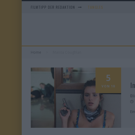
FILMTIPP DER REDAKTION
TANGLES
DUELL IN DER SONNE
EVERYTIME
OBITUARY – STAFFEL 1
Home
Marisa Coughlan
5
I
VON 10
Ol
Ei