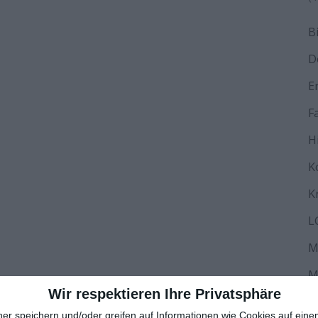
B
D
E
F
H
K
K
L
M
M
Wir respektieren Ihre Privatsphäre
N
ner speichern und/oder greifen auf Informationen wie Cookies auf ein