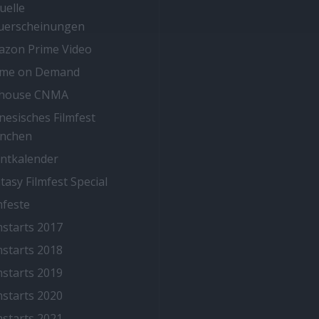
uelle
uerscheinungen
zon Prime Video
ime on Demand
thouse CNMA
nesisches Filmfest
nchen
ntkalender
tasy Filmfest Special
mfeste
mstarts 2017
mstarts 2018
mstarts 2019
mstarts 2020
mstarts 2021