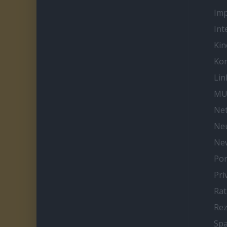
Im
Int
Kin
Kon
Lin
MU
Net
Neu
Ne
Por
Pri
Ra
Re
Spa