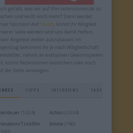
uch gefällt, was wir auf film-rezensionen.de so
achen und wollt noch mehr? Dann werdet
nser Sponsor! Auf
Steady
könnt ihr Mitglied
nserer Seite werden und uns damit helfen,
nser Angebot weiter auszubauen. Im
egenzug bekommt ihr je nach Mitgliedschaft
ewsletter, nehmt an exklusiven Gewinnspielen
eil, könnt Rezensionen wünschen oder euch
uf der Seite verewigen.
ENRES
TIPPS
INTERVIEWS
TAGS
benteuer
(1.624)
Action
(2.034)
nimation/Trickfilm
Anime
(740)
.943)