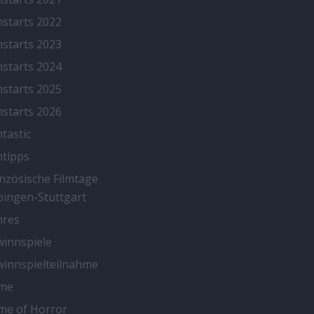
mstarts 2022
mstarts 2023
mstarts 2024
mstarts 2025
mstarts 2026
mtastic
mtipps
nzösische Filmtage
ingen-Stuttgart
nres
innspiele
innspielteilnahme
me
me of Horror