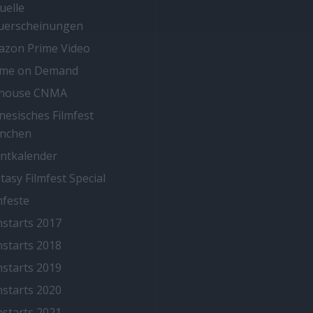
uelle
uerscheinungen
zon Prime Video
ime on Demand
thouse CNMA
nesisches Filmfest
nchen
ntkalender
tasy Filmfest Special
mfeste
mstarts 2017
mstarts 2018
mstarts 2019
mstarts 2020
mstarts 2021