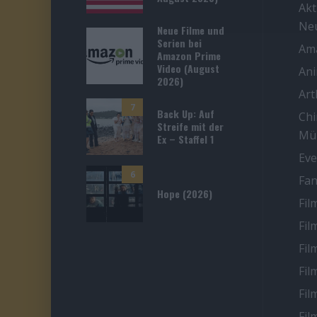
Akt
Ne
Neue Filme und
Serien bei
Ama
Amazon Prime
Video (August
An
2026)
Ar
7
Back Up: Auf
Chi
Streife mit der
Mü
Ex – Staffel 1
Eve
6
Fan
Hope (2026)
Fil
Fil
Fil
Fil
Fil
Fil