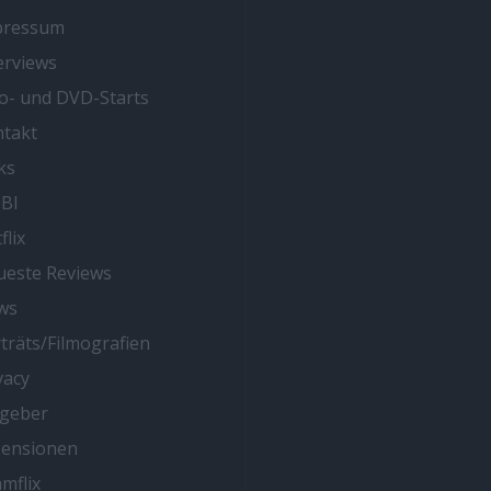
pressum
erviews
o- und DVD-Starts
takt
ks
BI
flix
este Reviews
ws
träts/Filmografien
vacy
tgeber
zensionen
mflix