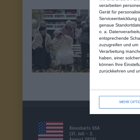
verarbeiten persone
Gerät für personali
7
Serviceentwicklung 
genaue Standortdate
S
VON 10
o. a. Datenverarbeit
entsprechende Schalt
Ol
zuzugreifen und um 
Verarbeitung manche
Co
haben, einer solchen
können Ihre Einstell
zurückkehren und unt
MEHR OPTI
Kinocharts USA
(31. Juli – 2.
August 2026)