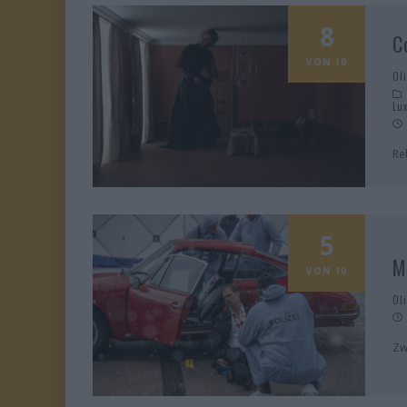
8
C
VON 10
Ol
Lu
Re
5
M
VON 10
Ol
Zw