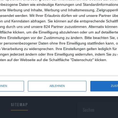
R
nbezogene Daten wie eindeutige Kennungen und Standardinformatione
sierte Werbung und Inhalte, Werbung und Inhaltsmessung, Zielgruppen
R
gesendet werden.
Mit Ihrer Erlaubnis dürfen wir und unsere Partner ü
n und Kenndaten abfragen. Sie können auf die entsprechende Schaltfl
S
ein letztes Rennen
ung durch uns und unsere 824 Partner zuzustimmen. Alternativ können 
fläche klicken, um die Einwilligung abzulehnen oder um auf detailliert
S
iver Armknecht
Drama
Mittwoch, 2. April 2014
1
Ihre Einstellungen vor der Zustimmung zu ändern.
Bitte beachten Sie, 
r personenbezogener Daten ohne Ihre Einwilligung stattfinden kann, 
S
meback gelungen: Hallervorden in Höchstform
 Verarbeitung zu widersprechen. Ihre Einstellungen gelten lediglich für
S
ungen jederzeit ändern oder Ihre Einwilligung widerrufen, indem Sie zu
en auf der Webseite auf die Schaltfläche "Datenschutz" klicken.
W
ONEN
ABLEHNEN
ZUS
SITEMAP