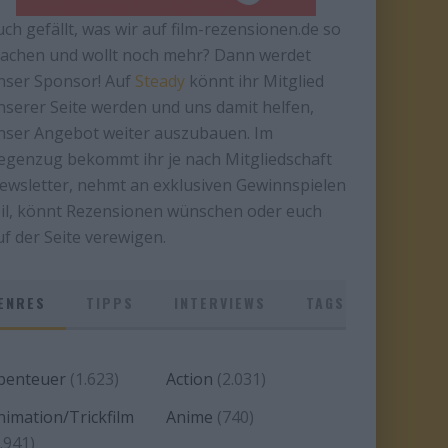
uch gefällt, was wir auf film-rezensionen.de so
achen und wollt noch mehr? Dann werdet
nser Sponsor! Auf
Steady
könnt ihr Mitglied
nserer Seite werden und uns damit helfen,
nser Angebot weiter auszubauen. Im
egenzug bekommt ihr je nach Mitgliedschaft
ewsletter, nehmt an exklusiven Gewinnspielen
eil, könnt Rezensionen wünschen oder euch
uf der Seite verewigen.
ENRES
TIPPS
INTERVIEWS
TAGS
benteuer
(1.623)
Action
(2.031)
nimation/Trickfilm
Anime
(740)
.941)