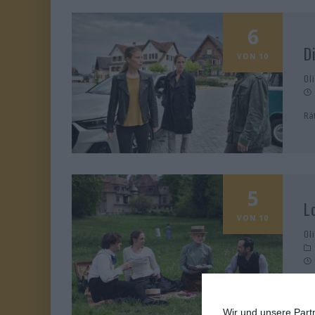
6
D
VON 10
Ol
Rät
5
L
VON 10
Ol
Et
Wir und unsere Part