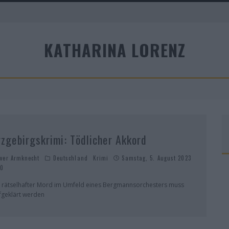
KATHARINA LORENZ
A
rzgebirgskrimi: Tödlicher Akkord
iver Armknecht
Deutschland
Krimi
Samstag, 5. August 2023
0
n rätselhafter Mord im Umfeld eines Bergmannsorchesters muss
fgeklärt werden