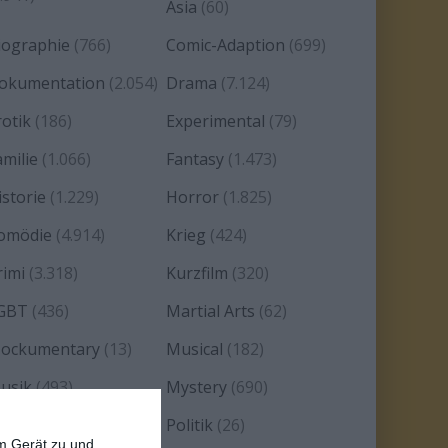
Asia
(60)
iographie
(766)
Comic-Adaption
(699)
okumentation
(2.054)
Drama
(7.124)
rotik
(186)
Experimental
(79)
amilie
(1.066)
Fantasy
(1.473)
istorie
(1.229)
Horror
(1.825)
omödie
(4.914)
Krieg
(424)
rimi
(3.318)
Kurzfilm
(320)
GBT
(436)
Martial Arts
(62)
ockumentary
(13)
Musical
(182)
usik
(493)
Mystery
(690)
oir
(29)
Politik
(26)
em Gerät zu und