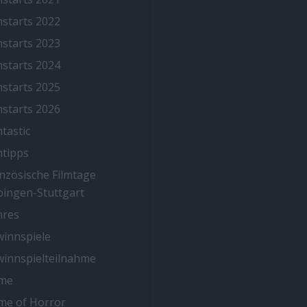
mstarts 2022
mstarts 2023
mstarts 2024
mstarts 2025
mstarts 2026
mtastic
mtipps
nzösische Filmtage
ingen-Stuttgart
nres
innspiele
innspielteilnahme
me
me of Horror