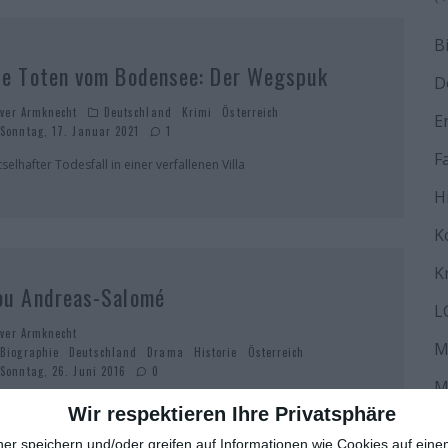
B
ie Toten vom Bodensee: Der Wegspuk
D
iver Armknecht
Deutschland
Krimi
Österreich
E
Sonntag, 17. Januar 2021
1
F
selhafter Todesfall in einer verfallenen Villa
H
K
K
ou Andreas-Salomé
L
iver Armknecht
M
Biographie
Deutschland
Drama
Historie
Österreich
Sonntag, 26. Juni 2016
0
M
was gekünsteltes Biopic der Psychoanalytikerin
Wir respektieren Ihre Privatsphäre
N
ner speichern und/oder greifen auf Informationen wie Cookies auf ein