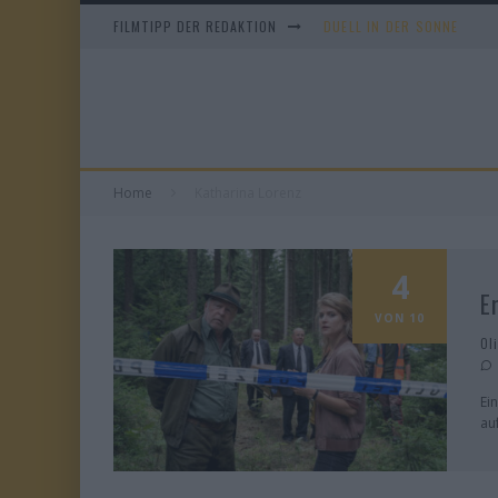
FILMTIPP DER REDAKTION
DUELL IN DER SONNE
EVERYTIME
WHAM! – 10 DAYS IN CHIN
TANGLES
Home
Katharina Lorenz
4
E
VON 10
Ol
Ei
au