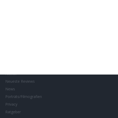
Gewinnspielteilnahme
Home
Home of Horror
Impressum
Interviews
Kino- und DVD-Starts
Kontakt
Links
MUBI
Netflix
Neueste Reviews
News
Porträts/Filmografien
Privacy
Ratgeber