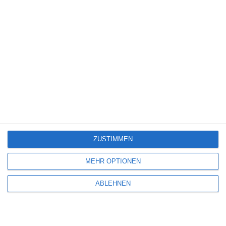
Thriller
(3.179)
Western
(269)
Neue Filme und Serien bei Amazon Prime Video
(August 2026)
ZUSTIMMEN
7
Back Up: Auf Streife mit der Ex – Staffel 1
MEHR OPTIONEN
ABLEHNEN
6
Hope (2026)