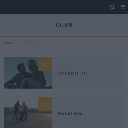
K.J. APA
Home
K.J. Apa
4
Liebe findet uns
4
One Fast Move