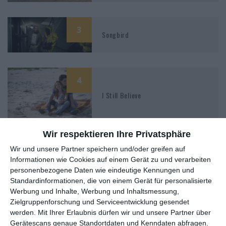
3
Songbird
4
I Still Believe
Wir respektieren Ihre Privatsphäre
Wir und unsere Partner speichern und/oder greifen auf
5
The Last Summer
Informationen wie Cookies auf einem Gerät zu und verarbeiten
personenbezogene Daten wie eindeutige Kennungen und
Standardinformationen, die von einem Gerät für personalisierte
Werbung und Inhalte, Werbung und Inhaltsmessung,
7
Zielgruppenforschung und Serviceentwicklung gesendet
werden.
Mit Ihrer Erlaubnis dürfen wir und unsere Partner über
The Hate U Give
Gerätescans genaue Standortdaten und Kenndaten abfragen.