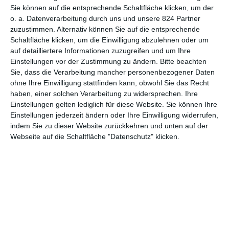
Sie können auf die entsprechende Schaltfläche klicken, um der
o. a. Datenverarbeitung durch uns und unsere 824 Partner
zuzustimmen. Alternativ können Sie auf die entsprechende
Schaltfläche klicken, um die Einwilligung abzulehnen oder um
1
2
auf detailliertere Informationen zuzugreifen und um Ihre
Einstellungen vor der Zustimmung zu ändern.
Bitte beachten
Sie, dass die Verarbeitung mancher personenbezogener Daten
ohne Ihre Einwilligung stattfinden kann, obwohl Sie das Recht
haben, einer solchen Verarbeitung zu widersprechen. Ihre
MITGLIED WERDEN UND VORTEILE
Einstellungen gelten lediglich für diese Website. Sie können Ihre
GENIESSEN
Einstellungen jederzeit ändern oder Ihre Einwilligung widerrufen,
indem Sie zu dieser Website zurückkehren und unten auf der
Webseite auf die Schaltfläche "Datenschutz" klicken.
Euch gefällt, was wir auf film-rezensionen.de so machen und