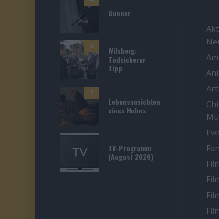
Gunner
Akt
Ne
5
Wilsberg:
Ama
Todsicherer
Tipp
An
Ar
7
Lebensansichten
Chi
eines Huhns
Mü
Eve
TV-Programm
Fan
(August 2026)
Fil
Fil
Fil
Fil