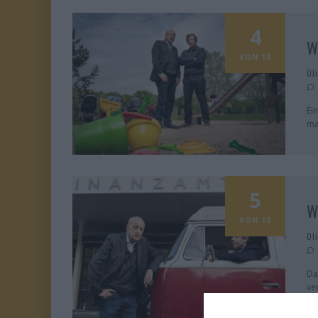
4
W
VON 10
Ol
Ei
ma
5
W
VON 10
Ol
Da
ve