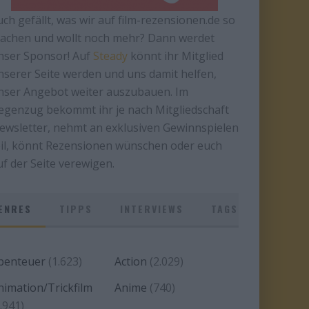
uch gefällt, was wir auf film-rezensionen.de so
achen und wollt noch mehr? Dann werdet
nser Sponsor! Auf
Steady
könnt ihr Mitglied
nserer Seite werden und uns damit helfen,
nser Angebot weiter auszubauen. Im
egenzug bekommt ihr je nach Mitgliedschaft
ewsletter, nehmt an exklusiven Gewinnspielen
eil, könnt Rezensionen wünschen oder euch
uf der Seite verewigen.
ENRES
TIPPS
INTERVIEWS
TAGS
benteuer
(1.623)
Action
(2.029)
nimation/Trickfilm
Anime
(740)
.941)