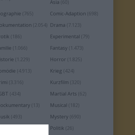
Asia
(60)
iographie
(765)
Comic-Adaption
(698)
okumentation
(2.054)
Drama
(7.123)
rotik
(186)
Experimental
(79)
amilie
(1.066)
Fantasy
(1.473)
istorie
(1.229)
Horror
(1.825)
omödie
(4.913)
Krieg
(424)
rimi
(3.316)
Kurzfilm
(320)
GBT
(434)
Martial Arts
(62)
ockumentary
(13)
Musical
(182)
usik
(493)
Mystery
(690)
oir
(29)
Politik
(26)