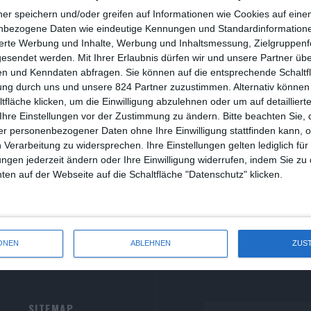
R
ner speichern und/oder greifen auf Informationen wie Cookies auf ein
nbezogene Daten wie eindeutige Kennungen und Standardinformatione
R
sierte Werbung und Inhalte, Werbung und Inhaltsmessung, Zielgruppen
ilsberg: Wut und Totschlag
gesendet werden.
Mit Ihrer Erlaubnis dürfen wir und unsere Partner ü
S
n und Kenndaten abfragen. Sie können auf die entsprechende Schaltfl
iver Armknecht
Deutschland
Krimi
ung durch uns und unsere 824 Partner zuzustimmen. Alternativ können 
S
Samstag, 14. Oktober 2023
12
fläche klicken, um die Einwilligung abzulehnen oder um auf detailliert
S
Ihre Einstellungen vor der Zustimmung zu ändern.
r hat den umstrittenen Verleger nur in den Tod gestürzt? Und aus
Bitte beachten Sie, 
lchem Grund?
r personenbezogener Daten ohne Ihre Einwilligung stattfinden kann, 
S
 Verarbeitung zu widersprechen. Ihre Einstellungen gelten lediglich für
ungen jederzeit ändern oder Ihre Einwilligung widerrufen, indem Sie zu
W
en auf der Webseite auf die Schaltfläche "Datenschutz" klicken.
ONEN
ABLEHNEN
ZUS
SITEMAP