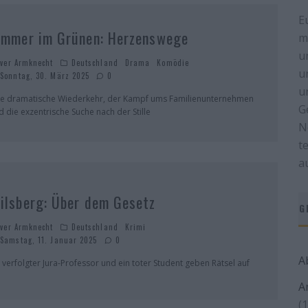
E
immer im Grünen: Herzenswege
m
u
iver Armknecht
Deutschland
Drama
Komödie
u
Sonntag, 30. März 2025
0
u
ne dramatische Wiederkehr, der Kampf ums Familienunternehmen
G
d die exzentrische Suche nach der Stille
N
t
a
ilsberg: Über dem Gesetz
G
iver Armknecht
Deutschland
Krimi
Samstag, 11. Januar 2025
0
A
n verfolgter Jura-Professor und ein toter Student geben Rätsel auf
A
(1