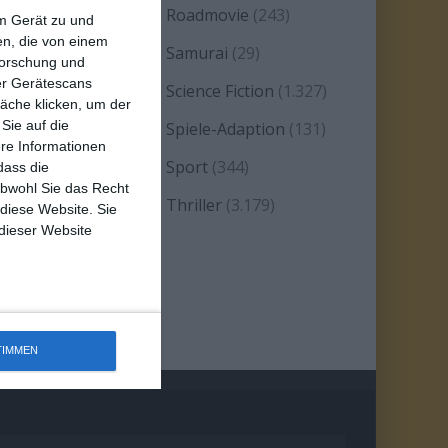
eality TV/Show
(69)
Roadmovie
(243)
em Gerät zu und
n, die von einem
omanze
(1.584)
Samurai
(29)
forschung und
ber Gerätescans
atire
(93)
Science Fiction
(1.327)
äche klicken, um der
Sie auf die
erie
(2.471)
Spiele-Adaption
(131)
ere Informationen
platter
(21)
Sport
(344)
dass die
obwohl Sie das Recht
tand-up-Comedy
(2)
Thriller
(3.179)
 diese Website. Sie
 dieser Website
estern
(269)
TIMMEN