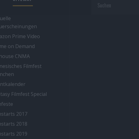
uelle
uerscheinungen
zon Prime Video
ime on Demand
thouse CNMA
nesisches Filmfest
nchen
ntkalender
tasy Filmfest Special
mfeste
mstarts 2017
mstarts 2018
mstarts 2019