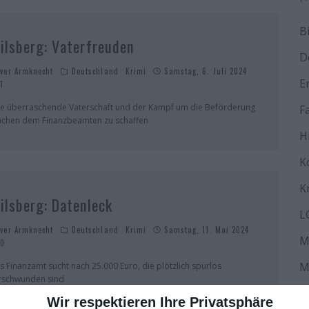
B
ilsberg: Vaterfreuden
D
iver Armknecht
Deutschland
Krimi
Samstag, 6. Juli 2024
E
1
ne überraschende Vaterschaft und der Kampf um die Beförderung
F
chen dem Finanzbeamten zu schaffen
H
K
K
ilsberg: Datenleck
L
iver Armknecht
Deutschland
Krimi
Samstag, 11. Mai 2024
M
0
M
s Finanzamt sucht nach 25.000 Euro, die plötzlich spurlos
rschwunden sind
N
Wir respektieren Ihre Privatsphäre