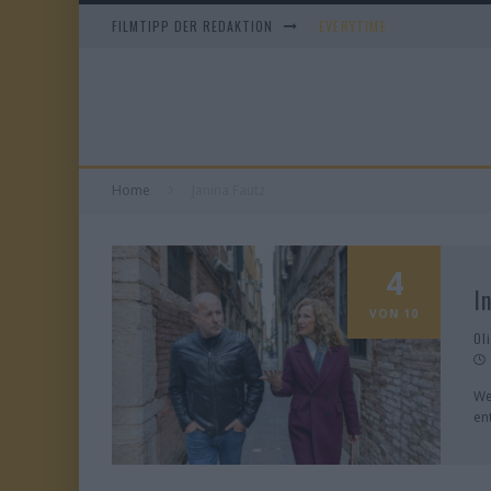
FILMTIPP DER REDAKTION
EVERYTIME
WHAM! – 10 DAYS IN CHIN
IM SPIEGEL MEINER MUTTE
DUELL IN DER SONNE
Home
Janina Fautz
4
I
VON 10
Ol
We
ent