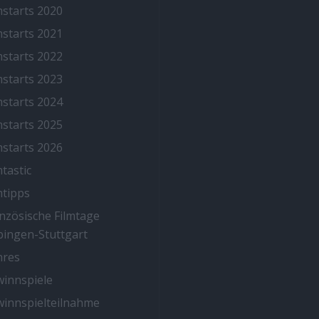
mstarts 2020
mstarts 2021
mstarts 2022
mstarts 2023
mstarts 2024
mstarts 2025
mstarts 2026
mtastic
mtipps
nzösische Filmtage
ingen-Stuttgart
nres
innspiele
innspielteilnahme