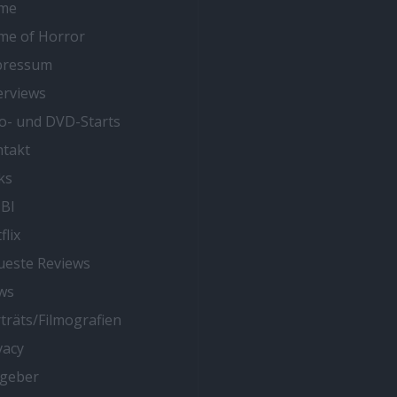
me
me of Horror
pressum
erviews
o- und DVD-Starts
takt
ks
BI
flix
este Reviews
ws
träts/Filmografien
vacy
tgeber