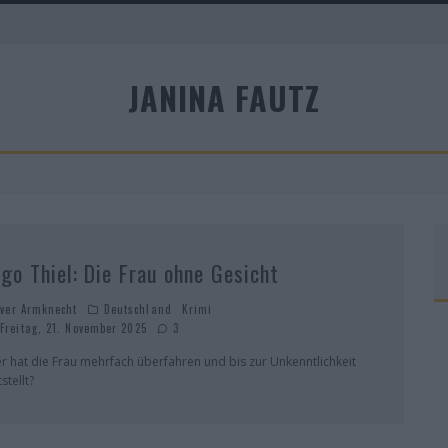
A
JANINA FAUTZ
R
ngo Thiel: Die Frau ohne Gesicht
iver Armknecht
Deutschland
Krimi
Freitag, 21. November 2025
3
r hat die Frau mehrfach überfahren und bis zur Unkenntlichkeit
stellt?