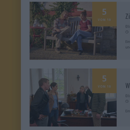
5
Z
VON 10
Ol
Ei
un
5
W
VON 10
Ol
Ei