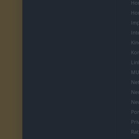
Ho
Ho
Im
Int
Kin
Kon
Lin
MU
Net
Neu
Ne
Por
Pri
Ra