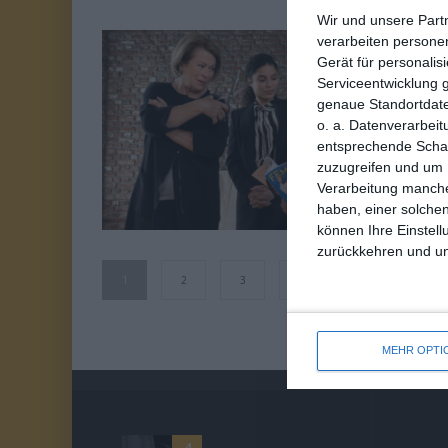
Wir und unsere Part
verarbeiten persone
4
Gerät für personali
W
Serviceentwicklung 
VON 10
genaue Standortdate
Ol
o. a. Datenverarbeit
entsprechende Schalt
zuzugreifen und um 
We
we
Verarbeitung manche
haben, einer solchen
können Ihre Einstell
zurückkehren und unt
1
2
3
4
MEHR OPTI
4