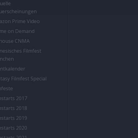
uelle
uerscheinungen
zon Prime Video
ime on Demand
thouse CNMA
nesisches Filmfest
nchen
ntkalender
tasy Filmfest Special
mfeste
mstarts 2017
mstarts 2018
mstarts 2019
mstarts 2020
mstarts 2021