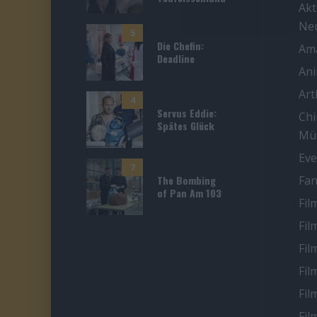
Akt
Ne
5
Die Chefin:
Ama
Deadline
An
Ar
4
Servus Eddie:
Chi
Spätes Glück
Mü
Eve
7
The Bombing
Fan
of Pan Am 103
Fil
Fil
Fil
Fil
Fil
Fil