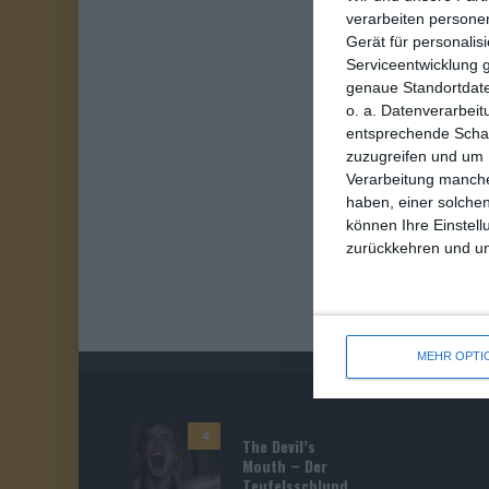
verarbeiten persone
Gerät für personali
Serviceentwicklung 
genaue Standortdate
o. a. Datenverarbeit
entsprechende Schalt
zuzugreifen und um 
Verarbeitung manche
haben, einer solchen
können Ihre Einstell
zurückkehren und unt
MEHR OPTI
4
The Devil’s
Mouth – Der
Teufelsschlund