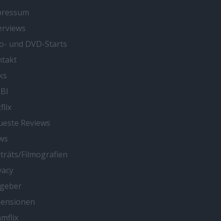
pressum
erviews
o- und DVD-Starts
takt
ks
BI
flix
este Reviews
ws
träts/Filmografien
vacy
tgeber
zensionen
mflix