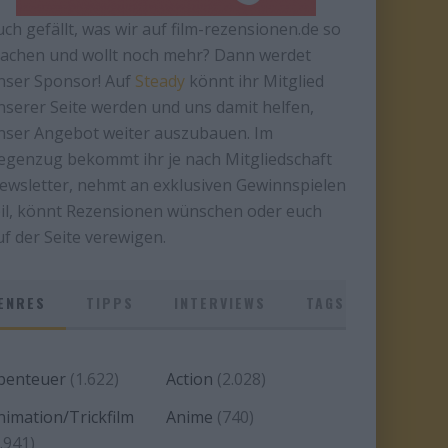
uch gefällt, was wir auf film-rezensionen.de so
achen und wollt noch mehr? Dann werdet
nser Sponsor! Auf
Steady
könnt ihr Mitglied
nserer Seite werden und uns damit helfen,
nser Angebot weiter auszubauen. Im
egenzug bekommt ihr je nach Mitgliedschaft
ewsletter, nehmt an exklusiven Gewinnspielen
eil, könnt Rezensionen wünschen oder euch
uf der Seite verewigen.
ENRES
TIPPS
INTERVIEWS
TAGS
benteuer
(1.622)
Action
(2.028)
nimation/Trickfilm
Anime
(740)
.941)