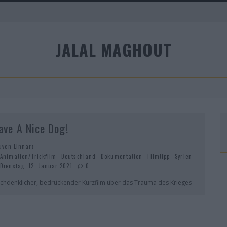
A
JALAL MAGHOUT
R
ave A Nice Dog!
uven Linnarz
Animation/Trickfilm
Deutschland
Dokumentation
Filmtipp
Syrien
Dienstag, 12. Januar 2021
0
chdenklicher, bedrückender Kurzfilm über das Trauma des Krieges