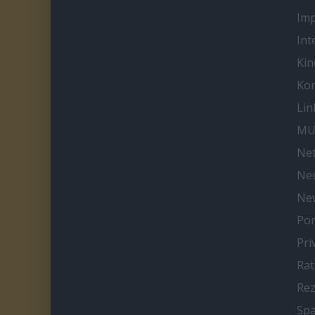
Im
Int
Kin
Kon
Lin
MU
Net
Neu
Ne
Por
Pri
Ra
Re
Spa