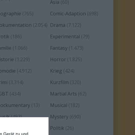
Asia
(60)
iographie
(765)
Comic-Adaption
(698)
okumentation
(2.054)
Drama
(7.122)
rotik
(186)
Experimental
(79)
amilie
(1.066)
Fantasy
(1.473)
istorie
(1.229)
Horror
(1.825)
omödie
(4.912)
Krieg
(424)
rimi
(3.314)
Kurzfilm
(320)
GBT
(434)
Martial Arts
(62)
ockumentary
(13)
Musical
(182)
usik
(493)
Mystery
(690)
oir
(29)
Politik
(26)
em Gerät zu und