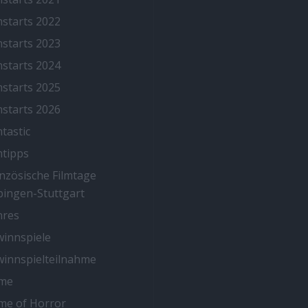
mstarts 2022
mstarts 2023
mstarts 2024
mstarts 2025
mstarts 2026
mtastic
mtipps
nzösische Filmtage
ingen-Stuttgart
nres
innspiele
innspielteilnahme
me
me of Horror