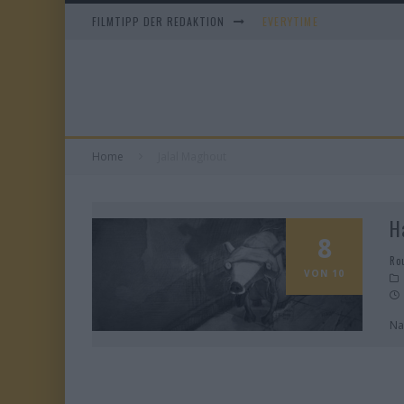
FILMTIPP DER REDAKTION
EVERYTIME
WHAM! – 10 DAYS IN CHIN
IM SPIEGEL MEINER MUTTE
DUELL IN DER SONNE
Home
Jalal Maghout
H
8
Ro
VON 10
Na