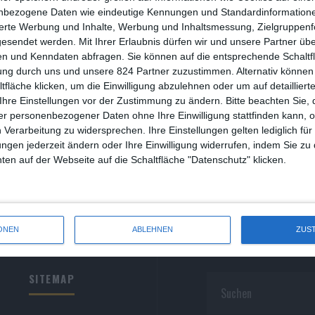
R
nbezogene Daten wie eindeutige Kennungen und Standardinformatione
sierte Werbung und Inhalte, Werbung und Inhaltsmessung, Zielgruppen
R
gesendet werden.
Mit Ihrer Erlaubnis dürfen wir und unsere Partner ü
n und Kenndaten abfragen. Sie können auf die entsprechende Schaltfl
S
ung durch uns und unsere 824 Partner zuzustimmen. Alternativ können 
fläche klicken, um die Einwilligung abzulehnen oder um auf detailliert
S
Ihre Einstellungen vor der Zustimmung zu ändern.
Bitte beachten Sie, 
r personenbezogener Daten ohne Ihre Einwilligung stattfinden kann, 
S
 Verarbeitung zu widersprechen. Ihre Einstellungen gelten lediglich für
S
ungen jederzeit ändern oder Ihre Einwilligung widerrufen, indem Sie zu
en auf der Webseite auf die Schaltfläche "Datenschutz" klicken.
W
ONEN
ABLEHNEN
ZUS
SITEMAP