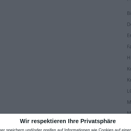
B
D
E
F
H
K
K
L
M
M
Wir respektieren Ihre Privatsphäre
N
ner speichern und/oder greifen auf Informationen wie Cookies auf ein