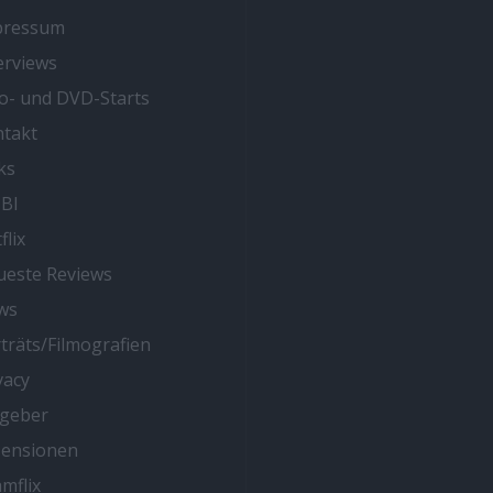
pressum
erviews
o- und DVD-Starts
takt
ks
BI
flix
este Reviews
ws
träts/Filmografien
vacy
tgeber
zensionen
mflix