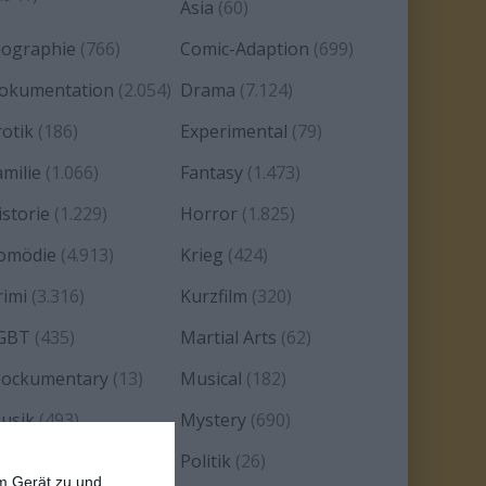
Asia
(60)
iographie
(766)
Comic-Adaption
(699)
okumentation
(2.054)
Drama
(7.124)
rotik
(186)
Experimental
(79)
amilie
(1.066)
Fantasy
(1.473)
istorie
(1.229)
Horror
(1.825)
omödie
(4.913)
Krieg
(424)
rimi
(3.316)
Kurzfilm
(320)
GBT
(435)
Martial Arts
(62)
ockumentary
(13)
Musical
(182)
usik
(493)
Mystery
(690)
oir
(29)
Politik
(26)
em Gerät zu und