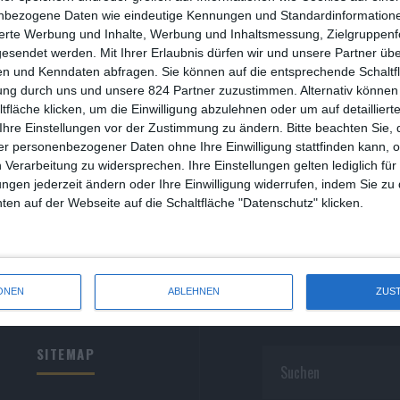
R
nbezogene Daten wie eindeutige Kennungen und Standardinformatione
sierte Werbung und Inhalte, Werbung und Inhaltsmessung, Zielgruppen
R
gesendet werden.
Mit Ihrer Erlaubnis dürfen wir und unsere Partner ü
n und Kenndaten abfragen. Sie können auf die entsprechende Schaltfl
S
ung durch uns und unsere 824 Partner zuzustimmen. Alternativ können 
fläche klicken, um die Einwilligung abzulehnen oder um auf detailliert
S
Ihre Einstellungen vor der Zustimmung zu ändern.
Bitte beachten Sie, 
r personenbezogener Daten ohne Ihre Einwilligung stattfinden kann, 
S
 Verarbeitung zu widersprechen. Ihre Einstellungen gelten lediglich für
S
ungen jederzeit ändern oder Ihre Einwilligung widerrufen, indem Sie zu
en auf der Webseite auf die Schaltfläche "Datenschutz" klicken.
W
ONEN
ABLEHNEN
ZUS
SITEMAP