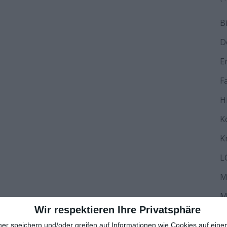
B
D
E
F
H
K
K
L
M
M
Wir respektieren Ihre Privatsphäre
N
ner speichern und/oder greifen auf Informationen wie Cookies auf ein