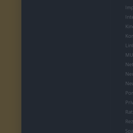
Im
Int
Kin
Kon
Lin
MU
Net
Neu
Ne
Por
Pri
Ra
Re
Spa