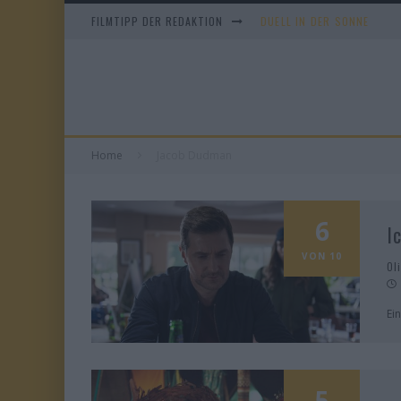
FILMTIPP DER REDAKTION
DUELL IN DER SONNE
EVERYTIME
WHAM! – 10 DAYS IN CHIN
TANGLES
Home
Jacob Dudman
6
I
VON 10
Ol
Ei
5