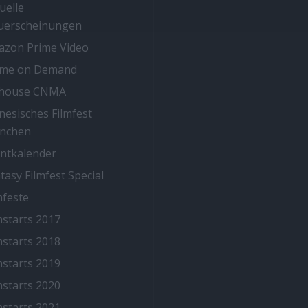
uelle
uerscheinungen
zon Prime Video
ime on Demand
thouse CNMA
nesisches Filmfest
nchen
ntkalender
tasy Filmfest Special
mfeste
mstarts 2017
mstarts 2018
mstarts 2019
mstarts 2020
mstarts 2021