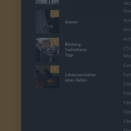
Akt
Ne
4
Ama
Gunner
An
Ar
5
Wilsberg:
Chi
Todsicherer
Tipp
Mü
Eve
7
Lebensansichten
Fan
eines Huhns
Fil
Fil
Fil
Fil
Fil
Fil