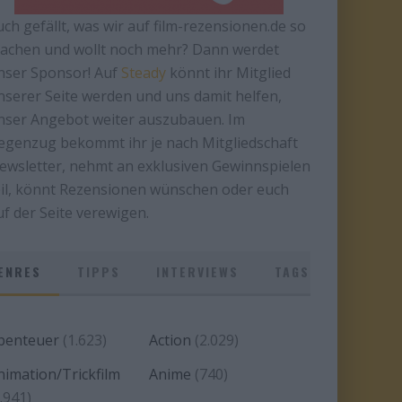
uch gefällt, was wir auf film-rezensionen.de so
achen und wollt noch mehr? Dann werdet
nser Sponsor! Auf
Steady
könnt ihr Mitglied
nserer Seite werden und uns damit helfen,
nser Angebot weiter auszubauen. Im
egenzug bekommt ihr je nach Mitgliedschaft
ewsletter, nehmt an exklusiven Gewinnspielen
eil, könnt Rezensionen wünschen oder euch
uf der Seite verewigen.
ENRES
TIPPS
INTERVIEWS
TAGS
benteuer
(1.623)
Action
(2.029)
nimation/Trickfilm
Anime
(740)
.941)