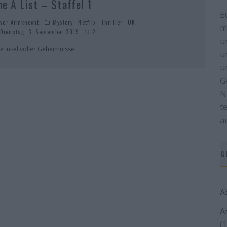
he A List – Staffel 1
E
iver Armknecht
Mystery
Netflix
Thriller
UK
m
Dienstag, 3. September 2019
2
u
ne Insel voller Geheimnisse
u
u
G
N
t
a
G
A
A
(1