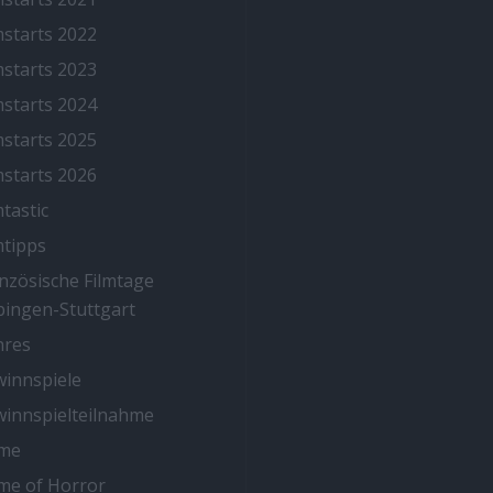
mstarts 2022
mstarts 2023
mstarts 2024
mstarts 2025
mstarts 2026
mtastic
mtipps
nzösische Filmtage
ingen-Stuttgart
nres
innspiele
innspielteilnahme
me
me of Horror