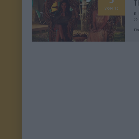
T
VON 10
Ol
Ei