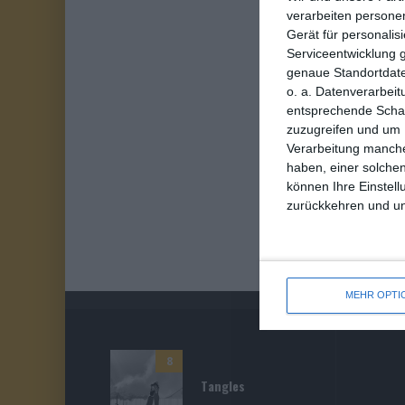
verarbeiten persone
Gerät für personali
Serviceentwicklung 
genaue Standortdate
o. a. Datenverarbeit
entsprechende Schalt
zuzugreifen und um 
Verarbeitung manche
haben, einer solchen
können Ihre Einstell
zurückkehren und unt
MEHR OPTI
8
Tangles