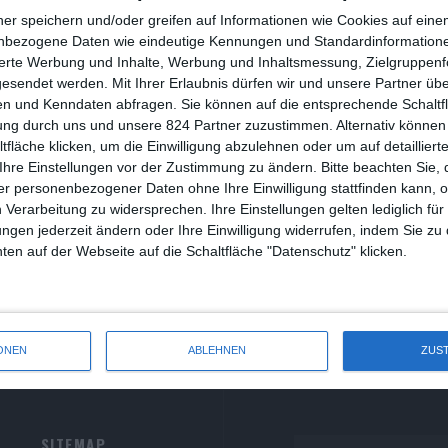
R
ner speichern und/oder greifen auf Informationen wie Cookies auf ein
nbezogene Daten wie eindeutige Kennungen und Standardinformatione
R
sierte Werbung und Inhalte, Werbung und Inhaltsmessung, Zielgruppen
nola Holmes 2
gesendet werden.
Mit Ihrer Erlaubnis dürfen wir und unsere Partner ü
S
n und Kenndaten abfragen. Sie können auf die entsprechende Schaltfl
iver Armknecht
Abenteuer
Krimi
Netflix
UK
USA
ung durch uns und unsere 824 Partner zuzustimmen. Alternativ können 
S
Samstag, 5. November 2022
1
fläche klicken, um die Einwilligung abzulehnen oder um auf detailliert
S
Ihre Einstellungen vor der Zustimmung zu ändern.
Bitte beachten Sie, 
ne junge Detektivin und ein brenzliger Fall
r personenbezogener Daten ohne Ihre Einwilligung stattfinden kann, 
S
 Verarbeitung zu widersprechen. Ihre Einstellungen gelten lediglich für
ungen jederzeit ändern oder Ihre Einwilligung widerrufen, indem Sie zu
W
en auf der Webseite auf die Schaltfläche "Datenschutz" klicken.
ONEN
ABLEHNEN
ZUS
SITEMAP