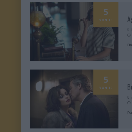
5
A
VON 10
Ol
Ei
5
B
VON 10
Ol
Da