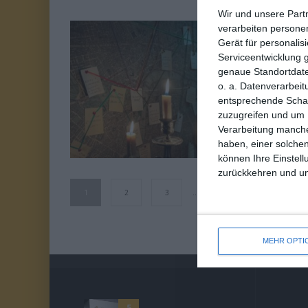
Wir und unsere Part
verarbeiten persone
7
Gerät für personali
E
Serviceentwicklung 
VON 10
genaue Standortdate
Ol
o. a. Datenverarbeit
entsprechende Schalt
zuzugreifen und um 
Ei
Verarbeitung manche
haben, einer solchen
können Ihre Einstell
zurückkehren und unt
1
2
3
…
5
MEHR OPTI
5