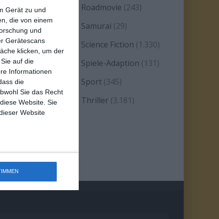
eality TV/Show
(69)
Roadmovie
(243)
em Gerät zu und
n, die von einem
omanze
(1.585)
Samurai
(29)
forschung und
ber Gerätescans
atire
(93)
Science Fiction
(1.330)
äche klicken, um der
Sie auf die
erie
(2.476)
Spiele-Adaption
(131)
ere Informationen
platter
(21)
Sport
(345)
dass die
obwohl Sie das Recht
tand-up-Comedy
(2)
Thriller
(3.181)
 diese Website. Sie
 dieser Website
estern
(269)
TIMMEN