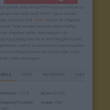
uch gefällt, was wir auf film-rezensionen.de so
achen und wollt noch mehr? Dann werdet
nser Sponsor! Auf
Steady
könnt ihr Mitglied
nserer Seite werden und uns damit helfen,
nser Angebot weiter auszubauen. Im
egenzug bekommt ihr je nach Mitgliedschaft
ewsletter, nehmt an exklusiven Gewinnspielen
eil, könnt Rezensionen wünschen oder euch
uf der Seite verewigen.
ENRES
TIPPS
INTERVIEWS
TAGS
benteuer
(1.624)
Action
(2.033)
nimation/Trickfilm
Anime
(740)
.942)