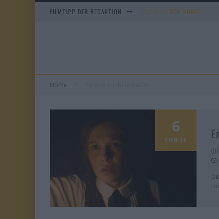
FILMTIPP DER REDAKTION
DUELL IN DER SONNE
EVERYTIME
WHAM! – 10 DAYS IN CHIN
TANGLES
Home
Helena Bonham Carter
6
E
VON 10
Ol
Di
En