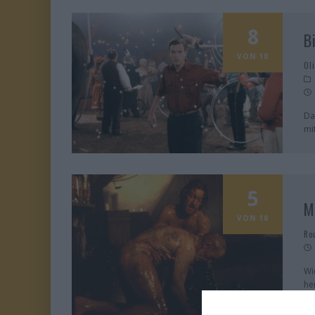
8
B
VON 10
Ol
Da
mi
5
M
VON 10
Ro
Wi
he