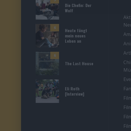
Die Chefin: Der
Wolf
Akt
Ne
6
Heute fängt
Ama
mein neues
Leben an
An
Ar
6
Chi
The Last House
Mü
Eve
Eli Roth
Fan
[Interview]
Fil
Fil
Fil
Fil