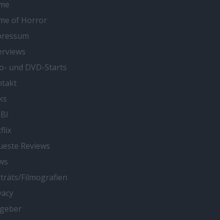
me
me of Horror
pressum
erviews
o- und DVD-Starts
takt
ks
BI
flix
este Reviews
ws
träts/Filmografien
vacy
tgeber