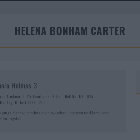
HELENA BONHAM CARTER
A
nola Holmes 3
iver Armknecht
Abenteuer
Krimi
Netflix
UK
USA
Montag, 6. Juli 2026
0
e junge Nachwuchsdetektivin zwischen Hochzeit und familiären
tführungsfall