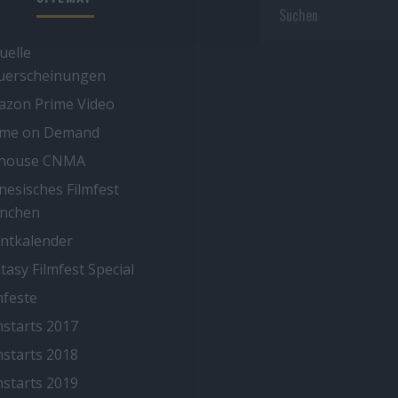
uelle
uerscheinungen
zon Prime Video
ime on Demand
thouse CNMA
nesisches Filmfest
nchen
ntkalender
tasy Filmfest Special
mfeste
mstarts 2017
mstarts 2018
mstarts 2019