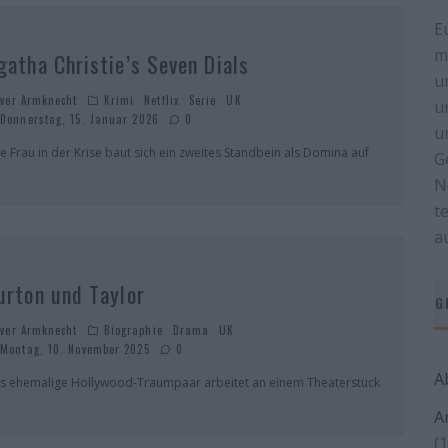
E
m
gatha Christie’s Seven Dials
u
iver Armknecht
Krimi
Netflix
Serie
UK
u
Donnerstag, 15. Januar 2026
0
u
ne Frau in der Krise baut sich ein zweites Standbein als Domina auf
G
N
t
a
urton und Taylor
G
iver Armknecht
Biographie
Drama
UK
Montag, 10. November 2025
0
A
s ehemalige Hollywood-Traumpaar arbeitet an einem Theaterstück
A
(1