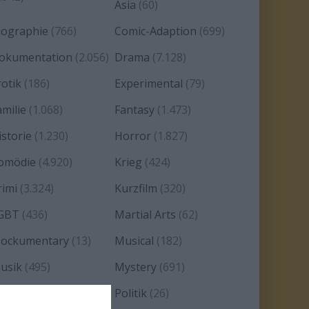
Asia
(60)
iographie
(766)
Comic-Adaption
(699)
okumentation
(2.056)
Drama
(7.128)
rotik
(186)
Experimental
(79)
amilie
(1.068)
Fantasy
(1.473)
istorie
(1.230)
Horror
(1.827)
omödie
(4.920)
Krieg
(424)
rimi
(3.324)
Kurzfilm
(320)
GBT
(436)
Martial Arts
(62)
ockumentary
(13)
Musical
(182)
usik
(495)
Mystery
(691)
oir
(29)
Politik
(26)