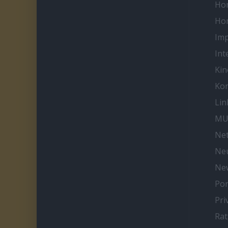
Ho
Ho
Im
Int
Kin
Kon
Lin
MU
Net
Neu
Ne
Por
Pri
Ra