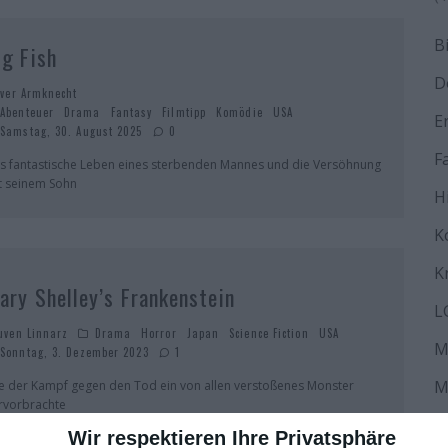
B
ig Fish
D
iver Armknecht
Abenteuer
Drama
Fantasy
Filmtipp
Komödie
USA
E
Samstag, 30. August 2025
0
F
s fantastische Leben eines sterbenden Mannes und die Versöhnung
t seinem Sohn
H
K
K
ary Shelley’s Frankenstein
L
uven Linnarz
Drama
Horror
Japan
Science Fiction
USA
M
Sonntag, 3. Dezember 2023
1
M
e der Kampf gegen den Tod ein von allen verstoßenes Monster
rvorbrachte
N
Wir respektieren Ihre Privatsphäre