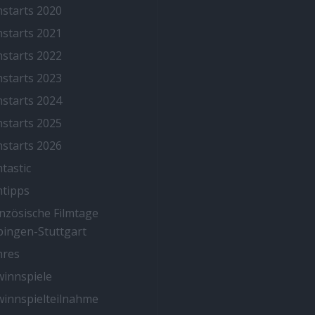
mstarts 2020
mstarts 2021
mstarts 2022
mstarts 2023
mstarts 2024
mstarts 2025
mstarts 2026
mtastic
mtipps
nzösische Filmtage
ingen-Stuttgart
nres
innspiele
innspielteilnahme