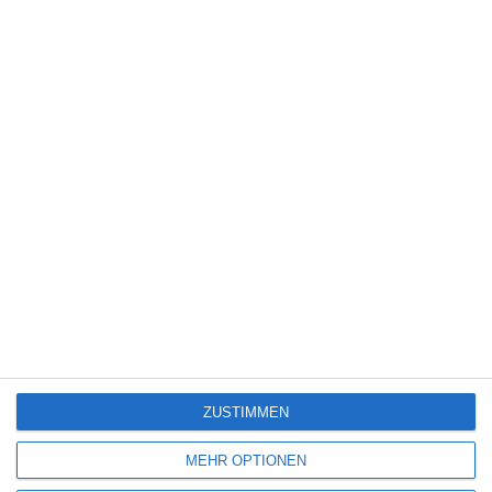
5
Die Chefin: Deadline
4
Servus Eddie: Spätes Glück
7
The Bombing of Pan Am 103
ZUSTIMMEN
SITEMAP
MEHR OPTIONEN
Aktuelle Neuerscheinungen