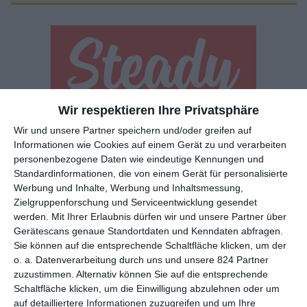
Wir respektieren Ihre Privatsphäre
Euch gefällt, was wir auf film-rezensionen.de so machen und
Wir und unsere Partner speichern und/oder greifen auf
wollt noch mehr? Dann werdet unser Sponsor! Auf
Steady
könnt
Informationen wie Cookies auf einem Gerät zu und verarbeiten
ihr Mitglied unserer Seite werden und uns damit helfen, unser
personenbezogene Daten wie eindeutige Kennungen und
Angebot weiter auszubauen. Im Gegenzug bekommt ihr je nach
Standardinformationen, die von einem Gerät für personalisierte
Mitgliedschaft Newsletter, nehmt an exklusiven Gewinnspielen
Werbung und Inhalte, Werbung und Inhaltsmessung,
teil, könnt Rezensionen wünschen oder euch auf der Seite
Zielgruppenforschung und Serviceentwicklung gesendet
werden.
Mit Ihrer Erlaubnis dürfen wir und unsere Partner über
verewigen.
Gerätescans genaue Standortdaten und Kenndaten abfragen.
Sie können auf die entsprechende Schaltfläche klicken, um der
o. a. Datenverarbeitung durch uns und unsere 824 Partner
GENRES
TIPPS
INTERVIEWS
TAGS
zuzustimmen. Alternativ können Sie auf die entsprechende
Schaltfläche klicken, um die Einwilligung abzulehnen oder um
auf detailliertere Informationen zuzugreifen und um Ihre