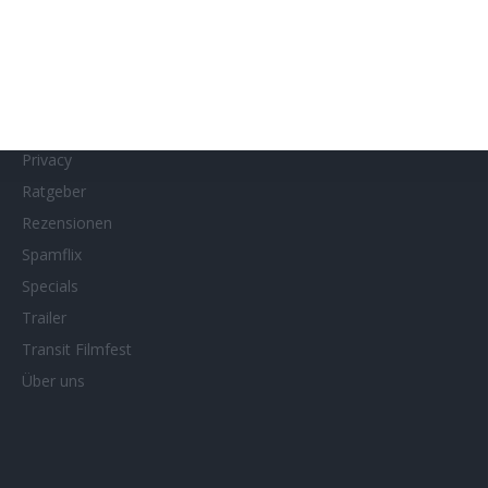
MUBI
Netflix
Neueste Reviews
News
Porträts/Filmografien
Privacy
Ratgeber
Rezensionen
Spamflix
Specials
Trailer
Transit Filmfest
Über uns