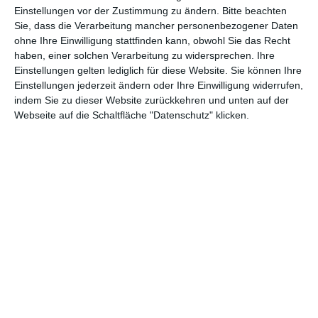
Abenteuer
(1.622)
Action
(2.028)
Einstellungen vor der Zustimmung zu ändern.
Bitte beachten
Sie, dass die Verarbeitung mancher personenbezogener Daten
Animation/Trickfilm
(1.941)
Anime
(740)
ohne Ihre Einwilligung stattfinden kann, obwohl Sie das Recht
Asia
(60)
Biographie
(765)
haben, einer solchen Verarbeitung zu widersprechen. Ihre
Einstellungen gelten lediglich für diese Website. Sie können Ihre
Comic-Adaption
(698)
Dokumentation
(2.054)
Einstellungen jederzeit ändern oder Ihre Einwilligung widerrufen,
indem Sie zu dieser Website zurückkehren und unten auf der
Drama
(7.122)
Erotik
(186)
Webseite auf die Schaltfläche "Datenschutz" klicken.
Experimental
(79)
Familie
(1.066)
Fantasy
(1.473)
Historie
(1.229)
Horror
(1.825)
Komödie
(4.912)
Krieg
(424)
Krimi
(3.314)
Kurzfilm
(320)
LGBT
(434)
Martial Arts
(62)
Mockumentary
(13)
Musical
(182)
Musik
(493)
Mystery
(690)
Noir
(29)