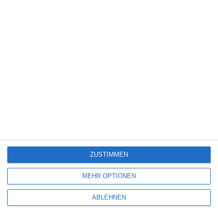
Science Fiction
(1.327)
Serie
(2.471)
Spiele-Adaption
(131)
Splatter
(21)
Sport
(344)
Stand-up-Comedy
(2)
Thriller
(3.179)
Western
(269)
8
Tangles
ZUSTIMMEN
4
MEHR OPTIONEN
Gunner
ABLEHNEN