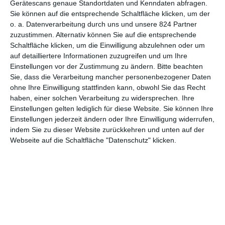
Gerätescans genaue Standortdaten und Kenndaten abfragen.
Sie können auf die entsprechende Schaltfläche klicken, um der
7
o. a. Datenverarbeitung durch uns und unsere 824 Partner
The Hate U Give
zuzustimmen. Alternativ können Sie auf die entsprechende
Schaltfläche klicken, um die Einwilligung abzulehnen oder um
auf detailliertere Informationen zuzugreifen und um Ihre
Einstellungen vor der Zustimmung zu ändern.
Bitte beachten
Sie, dass die Verarbeitung mancher personenbezogener Daten
1
2
ohne Ihre Einwilligung stattfinden kann, obwohl Sie das Recht
haben, einer solchen Verarbeitung zu widersprechen. Ihre
Einstellungen gelten lediglich für diese Website. Sie können Ihre
Einstellungen jederzeit ändern oder Ihre Einwilligung widerrufen,
indem Sie zu dieser Website zurückkehren und unten auf der
Webseite auf die Schaltfläche "Datenschutz" klicken.
MITGLIED WERDEN UND VORTEILE
GENIESSEN