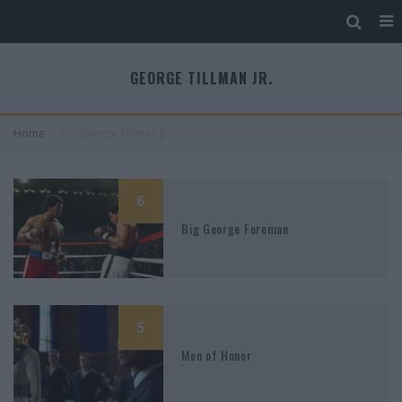
GEORGE TILLMAN JR.
Home
George Tillman Jr.
6
Big George Foreman
5
Men of Honor