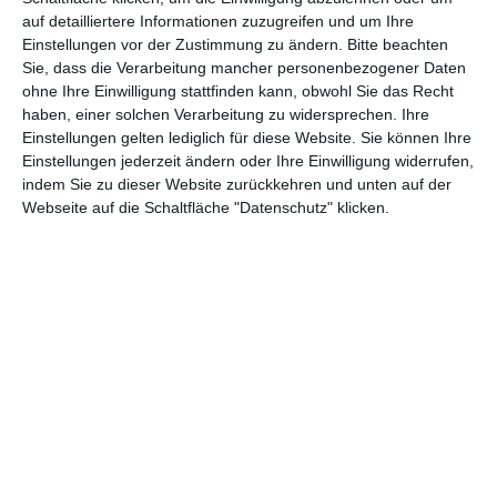
teil, könnt Rezensionen wünschen oder euch auf der Seite
auf detailliertere Informationen zuzugreifen und um Ihre
verewigen.
Einstellungen vor der Zustimmung zu ändern.
Bitte beachten
Sie, dass die Verarbeitung mancher personenbezogener Daten
ohne Ihre Einwilligung stattfinden kann, obwohl Sie das Recht
GENRES
TIPPS
INTERVIEWS
TAGS
haben, einer solchen Verarbeitung zu widersprechen. Ihre
Einstellungen gelten lediglich für diese Website. Sie können Ihre
Einstellungen jederzeit ändern oder Ihre Einwilligung widerrufen,
indem Sie zu dieser Website zurückkehren und unten auf der
Abenteuer
(1.622)
Action
(2.028)
Webseite auf die Schaltfläche "Datenschutz" klicken.
Animation/Trickfilm
(1.941)
Anime
(740)
Asia
(60)
Biographie
(765)
Comic-Adaption
(698)
Dokumentation
(2.054)
Drama
(7.122)
Erotik
(186)
Experimental
(79)
Familie
(1.066)
Fantasy
(1.473)
Historie
(1.229)
Horror
(1.825)
Komödie
(4.912)