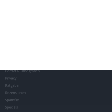
Impressum
Interviews
Kino- und DVD-Starts
Kontakt
Links
MUBI
Netflix
Neueste Reviews
News
Porträts/Filmografien
Privacy
Ratgeber
Rezensionen
Spamflix
Specials