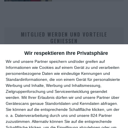
MITGLIED WERDEN UND VORTEILE
GENIESSEN
Wir respektieren Ihre Privatsphäre
Wir und unsere Partner speichern und/oder greifen auf
Informationen wie Cookies auf einem Gerät zu und verarbeiten
personenbezogene Daten wie eindeutige Kennungen und
Standardinformationen, die von einem Gerät für personalisierte
Werbung und Inhalte, Werbung und Inhaltsmessung,
Zielgruppenforschung und Serviceentwicklung gesendet
werden.
Mit Ihrer Erlaubnis dürfen wir und unsere Partner über
Euch gefällt, was wir auf film-rezensionen.de so machen und
Gerätescans genaue Standortdaten und Kenndaten abfragen.
wollt noch mehr? Dann werdet unser Sponsor! Auf
Steady
könnt
Sie können auf die entsprechende Schaltfläche klicken, um der
ihr Mitglied unserer Seite werden und uns damit helfen, unser
o. a. Datenverarbeitung durch uns und unsere 824 Partner
Angebot weiter auszubauen. Im Gegenzug bekommt ihr je nach
zuzustimmen. Alternativ können Sie auf die entsprechende
Mitgliedschaft Newsletter, nehmt an exklusiven Gewinnspielen
Schaltfläche klicken, um die Einwilligung abzulehnen oder um