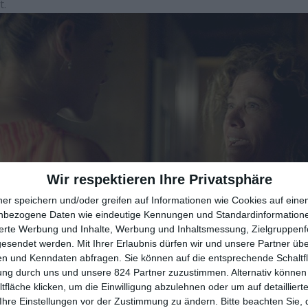
t.
Wir respektieren Ihre Privatsphäre
ner speichern und/oder greifen auf Informationen wie Cookies auf ein
nbezogene Daten wie eindeutige Kennungen und Standardinformatione
sierte Werbung und Inhalte, Werbung und Inhaltsmessung, Zielgruppen
gesendet werden.
Mit Ihrer Erlaubnis dürfen wir und unsere Partner ü
n und Kenndaten abfragen. Sie können auf die entsprechende Schaltfl
ung durch uns und unsere 824 Partner zuzustimmen. Alternativ können 
 noch der Einstieg, wenn wir ein bisschen am Obdachlosen
fläche klicken, um die Einwilligung abzulehnen oder um auf detailliert
rfen. Das mag nicht übermäßig originell sein, verzicht
Ihre Einstellungen vor der Zustimmung zu ändern.
Bitte beachten Sie, 