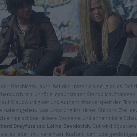
 der Geschichte, auch bei der Inszenierung gibt es Defiz
hendurch mit unnötig gekünstelten Standbildaufnahmen 
 auf Glaubwürdigkeit und Authentizität verspielt der Film 
e nahezugehen, was ursprünglich sicher Shiltons Ziel ge
ch einige schöne, leisere Momente und annehmbare Schausp
chard Dreyfuss
und
Lolita Davidovich
. Gut wird
Squatters
 sie es aber mit vereinten Kräften, den übergewichtige