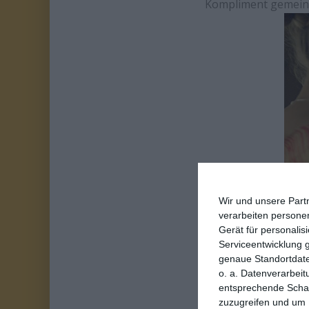
Kompliment gemein
Wir und unsere Part
verarbeiten persone
Gerät für personali
Serviceentwicklung 
genaue Standortdate
o. a. Datenverarbeit
Am gelungensten ist
entsprechende Schalt
Kelly teilhaben dü
zuzugreifen und um 