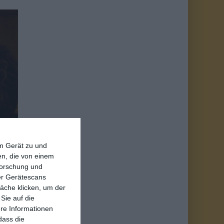
em Gerät zu und
n, die von einem
forschung und
ber Gerätescans
äche klicken, um der
Sie auf die
alltag von Jonas und
ere Informationen
et aber auf zu viel
dass die