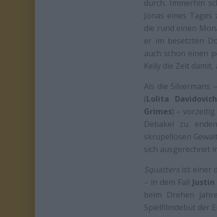
durch. Immerhin sc
Jonas eines Tages z
die rund einen Mon
er im besetzten Do
auch schon einen po
Kelly die Zeit damit
Als die Silvermans 
(
Lolita Davidovic
Grimes
) – vorzeit
Debakel zu enden
skrupellosen Gewalt
sich ausgerechnet i
Squatters
ist einer
– in dem Fall
Justin
beim Drehen jahre
Spielfilmdebüt der E