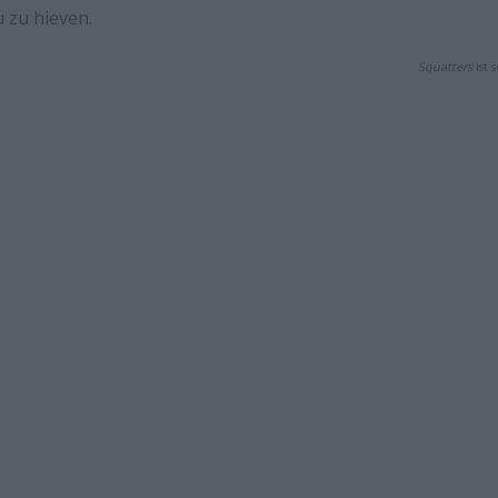
 zu hieven.
Squatters
ist 