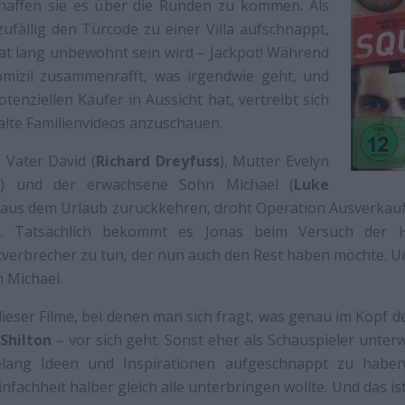
haffen sie es über die Runden zu kommen. Als
ufällig den Türcode zu einer Villa aufschnappt,
at lang unbewohnt sein wird – Jackpot! Während
mizil zusammenrafft, was irgendwie geht, und
tenziellen Käufer in Aussicht hat, vertreibt sich
, alte Familienvideos anzuschauen.
– Vater David (
Richard Dreyfuss
), Mutter Evelyn
h
) und der erwachsene Sohn Michael (
Luke
ig aus dem Urlaub zurückkehren, droht Operation Ausverkau
. Tatsächlich bekommt es Jonas beim Versuch der H
verbrecher zu tun, der nun auch den Rest haben möchte. Und
n Michael.
 dieser Filme, bei denen man sich fragt, was genau im Kopf
 Shilton
– vor sich geht. Sonst eher als Schauspieler unterw
lang Ideen und Inspirationen aufgeschnappt zu haben
infachheit halber gleich alle unterbringen wollte. Und das ist 