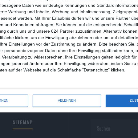
R
nbezogene Daten wie eindeutige Kennungen und Standardinformatione
sierte Werbung und Inhalte, Werbung und Inhaltsmessung, Zielgruppen
R
gesendet werden.
Mit Ihrer Erlaubnis dürfen wir und unsere Partner ü
n und Kenndaten abfragen. Sie können auf die entsprechende Schaltfl
S
ung durch uns und unsere 824 Partner zuzustimmen. Alternativ können 
fläche klicken, um die Einwilligung abzulehnen oder um auf detailliert
S
Ihre Einstellungen vor der Zustimmung zu ändern.
Bitte beachten Sie, 
r personenbezogener Daten ohne Ihre Einwilligung stattfinden kann, 
S
 Verarbeitung zu widersprechen. Ihre Einstellungen gelten lediglich für
S
ungen jederzeit ändern oder Ihre Einwilligung widerrufen, indem Sie zu
en auf der Webseite auf die Schaltfläche "Datenschutz" klicken.
W
ONEN
ABLEHNEN
ZUS
SITEMAP