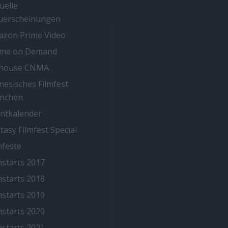
uelle
uerscheinungen
zon Prime Video
ime on Demand
thouse CNMA
nesisches Filmfest
nchen
ntkalender
tasy Filmfest Special
mfeste
mstarts 2017
mstarts 2018
mstarts 2019
mstarts 2020
mstarts 2021