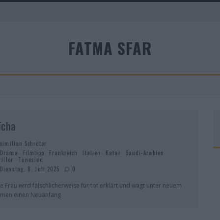
A
FATMA SFAR
R
ïcha
ximilian Schröter
Drama
Filmtipp
Frankreich
Italien
Katar
Saudi-Arabien
riller
Tunesien
Dienstag, 8. Juli 2025
0
ne Frau wird fälschlicherweise für tot erklärt und wagt unter neuem
men einen Neuanfang