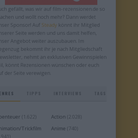
uch gefällt, was wir auf film-rezensionen.de so
achen und wollt noch mehr? Dann werdet
nser Sponsor! Auf
Steady
könnt ihr Mitglied
nserer Seite werden und uns damit helfen,
nser Angebot weiter auszubauen. Im
egenzug bekommt ihr je nach Mitgliedschaft
ewsletter, nehmt an exklusiven Gewinnspielen
eil, könnt Rezensionen wünschen oder euch
uf der Seite verewigen.
ENRES
TIPPS
INTERVIEWS
TAGS
benteuer
(1.622)
Action
(2.028)
nimation/Trickfilm
Anime
(740)
.941)