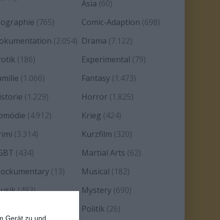
Asia
(60)
iographie
(765)
Comic-Adaption
(698)
okumentation
(2.054)
Drama
(7.122)
rotik
(186)
Experimental
(79)
amilie
(1.066)
Fantasy
(1.473)
istorie
(1.229)
Horror
(1.825)
omödie
(4.912)
Krieg
(424)
rimi
(3.314)
Kurzfilm
(320)
GBT
(434)
Martial Arts
(62)
ockumentary
(13)
Musical
(182)
usik
(493)
Mystery
(690)
oir
(29)
Politik
(26)
em Gerät zu und