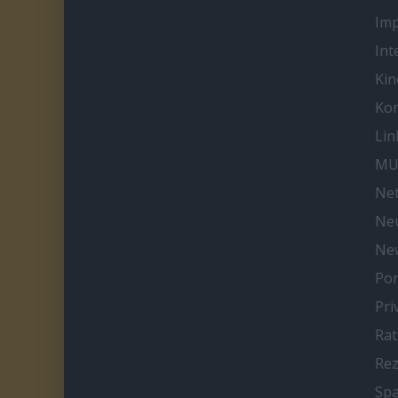
Im
Int
Kin
Kon
Lin
MU
Net
Neu
Ne
Por
Pri
Ra
Re
Spa