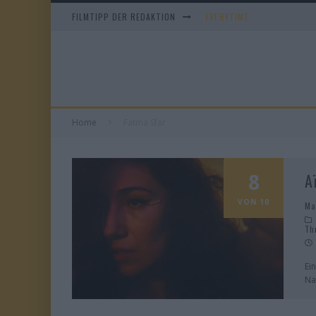
FILMTIPP DER REDAKTION
EVERYTIME
WHAM! – 10 DAYS IN CHIN
IM SPIEGEL MEINER MUTTE
DUELL IN DER SONNE
Home
Fatma Sfar
8
A
VON 10
Ma
Th
Ei
Na