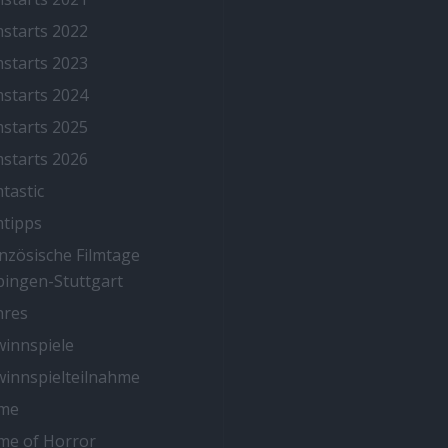
mstarts 2022
mstarts 2023
mstarts 2024
mstarts 2025
mstarts 2026
mtastic
mtipps
nzösische Filmtage
ingen-Stuttgart
nres
innspiele
innspielteilnahme
me
me of Horror