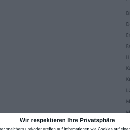
B
D
E
F
H
K
K
L
M
M
Wir respektieren Ihre Privatsphäre
N
ner speichern und/oder greifen auf Informationen wie Cookies auf ein