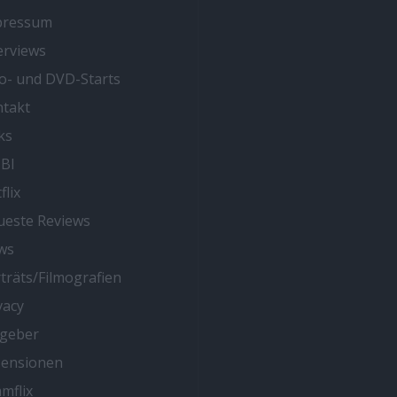
pressum
erviews
o- und DVD-Starts
takt
ks
BI
flix
este Reviews
ws
träts/Filmografien
vacy
tgeber
zensionen
mflix