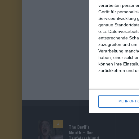
verarbeiten persone
Gerät für personali
Serviceentwicklung 
genaue Standortdate
o. a. Datenverarbeit
entsprechende Schalt
zuzugreifen und um 
Verarbeitung manche
haben, einer solchen
können Ihre Einstell
zurückkehren und unt
MEHR OPTI
4
The Devil’s
Mouth – Der
Teufelsschlund