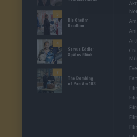
Akt
Ne
5
Die Chefin:
Ama
Deadline
An
Ar
4
Servus Eddie:
Chi
Spätes Glück
Mü
Eve
7
The Bombing
Fan
of Pan Am 103
Fil
Fil
Fil
Fil
Fil
Fil