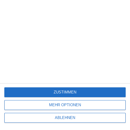
Science Fiction
(1.330)
Serie
(2.477)
Spiele-Adaption
(131)
Splatter
(21)
Sport
(345)
Stand-up-Comedy
(2)
Thriller
(3.182)
Western
(269)
6
Yugly
ZUSTIMMEN
8
MEHR OPTIONEN
Obituary – Staffel 1
ABLEHNEN