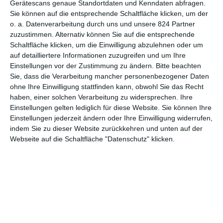
Gerätescans genaue Standortdaten und Kenndaten abfragen.
Sie können auf die entsprechende Schaltfläche klicken, um der
5
o. a. Datenverarbeitung durch uns und unsere 824 Partner
Wendland: Stiller und das große
zuzustimmen. Alternativ können Sie auf die entsprechende
Schweigen
Schaltfläche klicken, um die Einwilligung abzulehnen oder um
auf detailliertere Informationen zuzugreifen und um Ihre
Einstellungen vor der Zustimmung zu ändern.
Bitte beachten
Sie, dass die Verarbeitung mancher personenbezogener Daten
1
2
ohne Ihre Einwilligung stattfinden kann, obwohl Sie das Recht
haben, einer solchen Verarbeitung zu widersprechen. Ihre
Einstellungen gelten lediglich für diese Website. Sie können Ihre
Einstellungen jederzeit ändern oder Ihre Einwilligung widerrufen,
indem Sie zu dieser Website zurückkehren und unten auf der
Webseite auf die Schaltfläche "Datenschutz" klicken.
MITGLIED WERDEN UND VORTEILE
GENIESSEN