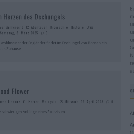
E
m Herzen des Dschungels
m
u
iver Armknecht
Abenteuer
Biographie
Historie
USA
u
Samstag, 8. März 2025
0
u
n wohlmeinender Engländer findet im Dschungel von Borneo ein
G
ues Zuhause
N
t
a
lood Flower
G
uven Linnarz
Horror
Malaysia
Mittwoch, 12. April 2023
0
e schwierigen Anfänge eines Exorzisten
A
A
(1