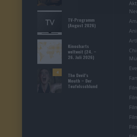
Akt
Ne
TV-Programm
Ama
(August 2026)
An
Ar
Kinocharts
Chi
weltweit (24. –
26. Juli 2026)
Mü
Eve
4
The Devil’s
Fan
Mouth – Der
Teufelsschlund
Fil
Fil
Fil
Fil
Fil
Fil