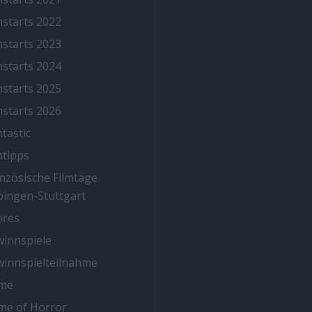
mstarts 2022
mstarts 2023
mstarts 2024
mstarts 2025
mstarts 2026
mtastic
mtipps
nzösische Filmtage
ingen-Stuttgart
nres
innspiele
innspielteilnahme
me
me of Horror