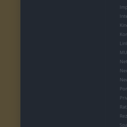
Im
Int
Kin
Kon
Lin
MU
Net
Neu
Ne
Por
Pri
Ra
Re
Spa