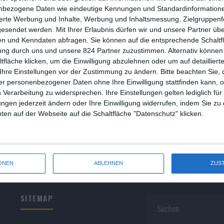
R
nbezogene Daten wie eindeutige Kennungen und Standardinformatione
sierte Werbung und Inhalte, Werbung und Inhaltsmessung, Zielgruppen
R
gesendet werden.
Mit Ihrer Erlaubnis dürfen wir und unsere Partner ü
n und Kenndaten abfragen. Sie können auf die entsprechende Schaltfl
S
ung durch uns und unsere 824 Partner zuzustimmen. Alternativ können 
fläche klicken, um die Einwilligung abzulehnen oder um auf detailliert
S
Ihre Einstellungen vor der Zustimmung zu ändern.
Bitte beachten Sie, 
r personenbezogener Daten ohne Ihre Einwilligung stattfinden kann, 
S
 Verarbeitung zu widersprechen. Ihre Einstellungen gelten lediglich für
S
ungen jederzeit ändern oder Ihre Einwilligung widerrufen, indem Sie zu
en auf der Webseite auf die Schaltfläche "Datenschutz" klicken.
W
ONEN
ABLEHNEN
ZUS
SITEMAP