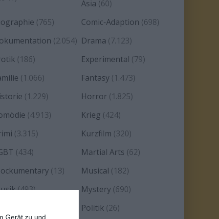
Asia
(60)
iographie
(765)
Comic-Adaption
(698)
okumentation
(2.054)
Drama
(7.123)
rotik
(186)
Experimental
(79)
amilie
(1.066)
Fantasy
(1.473)
istorie
(1.229)
Horror
(1.825)
omödie
(4.913)
Krieg
(424)
rimi
(3.315)
Kurzfilm
(320)
GBT
(434)
Martial Arts
(62)
ockumentary
(13)
Musical
(182)
usik
(493)
Mystery
(690)
oir
(29)
Politik
(26)
em Gerät zu und