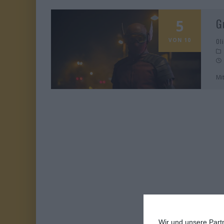
G
5
VON 10
Ol
Mi
Wir und unsere Part