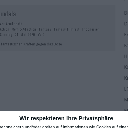
undala
B
D
iver Armknecht
Action
Comic-Adaption
Fantasy
Fantasy Filmfest
Indonesien
E
Sonntag, 24. Mai 2020
0
t fantastischen Kräften gegen das Böse
F
H
K
K
L
M
M
Wir respektieren Ihre Privatsphäre
N
ner speichern und/oder greifen auf Informationen wie Cookies auf ein