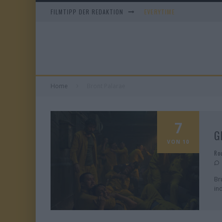
FILMTIPP DER REDAKTION
EVERYTIME
WHAM! – 10 DAYS IN CHIN
IM SPIEGEL MEINER MUTTE
DUELL IN DER SONNE
Home
Bront Palarae
7
G
VON 10
Ro
Br
in