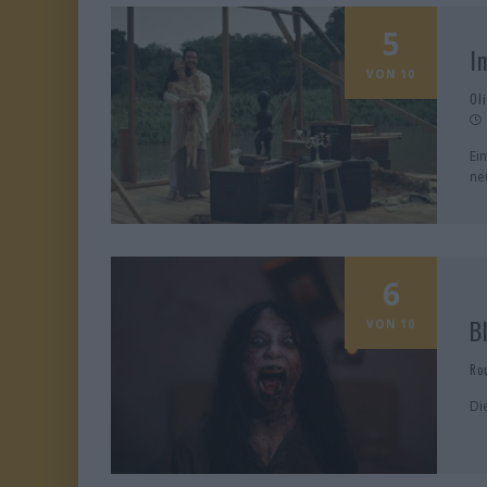
5
I
VON 10
Ol
Ei
ne
6
B
VON 10
Ro
Di