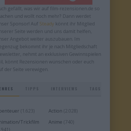
uch gefällt, was wir auf film-rezensionen.de so
achen und wollt noch mehr? Dann werdet
nser Sponsor! Auf
Steady
könnt ihr Mitglied
nserer Seite werden und uns damit helfen,
nser Angebot weiter auszubauen. Im
egenzug bekommt ihr je nach Mitgliedschaft
ewsletter, nehmt an exklusiven Gewinnspielen
eil, könnt Rezensionen wünschen oder euch
uf der Seite verewigen.
ENRES
TIPPS
INTERVIEWS
TAGS
benteuer
(1.623)
Action
(2.028)
nimation/Trickfilm
Anime
(740)
.941)