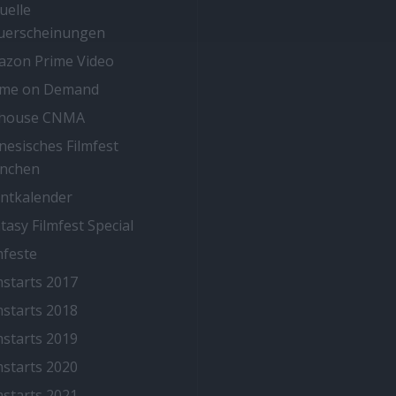
uelle
uerscheinungen
zon Prime Video
ime on Demand
thouse CNMA
nesisches Filmfest
nchen
ntkalender
tasy Filmfest Special
mfeste
mstarts 2017
mstarts 2018
mstarts 2019
mstarts 2020
mstarts 2021