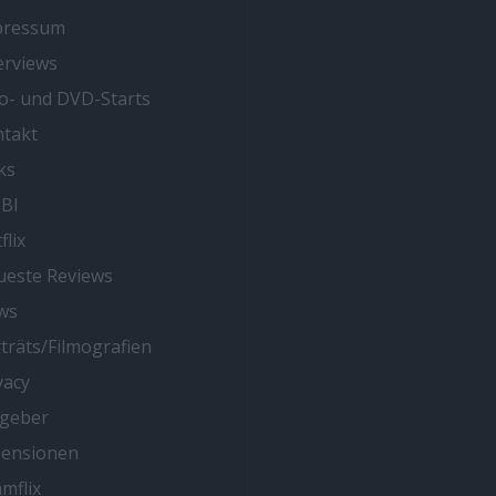
pressum
erviews
o- und DVD-Starts
takt
ks
BI
flix
este Reviews
ws
träts/Filmografien
vacy
tgeber
zensionen
mflix