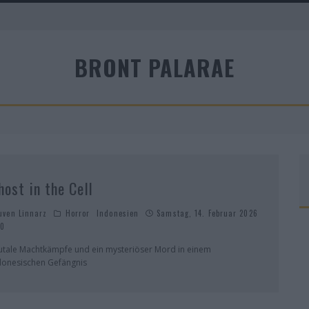
A
BRONT PALARAE
R
host in the Cell
uven Linnarz
Horror
Indonesien
Samstag, 14. Februar 2026
0
utale Machtkämpfe und ein mysteriöser Mord in einem
donesischen Gefängnis