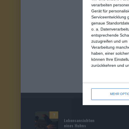
verarbeiten persone
Gerät für personali
Serviceentwicklung 
genaue Standortdate
o. a. Datenverarbeit
entsprechende Schalt
zuzugreifen und um 
Verarbeitung manche
haben, einer solchen
können Ihre Einstell
zurückkehren und unt
MEHR OPTI
7
Lebensansichten
eines Huhns