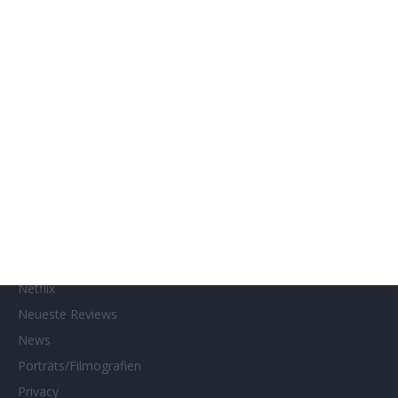
Genres
Gewinnspiele
Gewinnspielteilnahme
Home
Home of Horror
Impressum
Interviews
Kino- und DVD-Starts
Kontakt
Links
MUBI
Netflix
Neueste Reviews
News
Porträts/Filmografien
Privacy