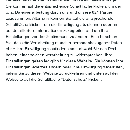
Gerätescans genaue Standortdaten und Kenndaten abfragen.
7
Sie können auf die entsprechende Schaltfläche klicken, um der
Nur ein kleiner Gefallen
o. a. Datenverarbeitung durch uns und unsere 824 Partner
zuzustimmen. Alternativ können Sie auf die entsprechende
Schaltfläche klicken, um die Einwilligung abzulehnen oder um
auf detailliertere Informationen zuzugreifen und um Ihre
Einstellungen vor der Zustimmung zu ändern.
Bitte beachten
1
2
Sie, dass die Verarbeitung mancher personenbezogener Daten
ohne Ihre Einwilligung stattfinden kann, obwohl Sie das Recht
haben, einer solchen Verarbeitung zu widersprechen. Ihre
Einstellungen gelten lediglich für diese Website. Sie können Ihre
Einstellungen jederzeit ändern oder Ihre Einwilligung widerrufen,
MITGLIED WERDEN UND VORTEILE
indem Sie zu dieser Website zurückkehren und unten auf der
GENIESSEN
Webseite auf die Schaltfläche "Datenschutz" klicken.