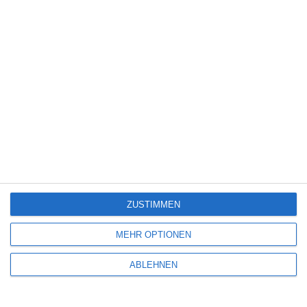
Spiele-Adaption
(131)
Splatter
(21)
Sport
(344)
Stand-up-Comedy
(2)
Thriller
(3.178)
Western
(269)
4
The Devil’s Mouth – Der Teufelsschlund
ZUSTIMMEN
5
MEHR OPTIONEN
Die Chefin: Deadline
ABLEHNEN
4
Servus Eddie: Spätes Glück