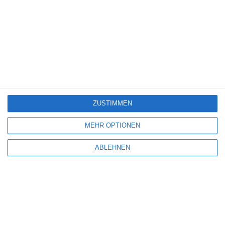
3
Dragon Wars
Neue Filme und Serien bei Disney+ (August
2026)
ZUSTIMMEN
6
MEHR OPTIONEN
The Eyes of Others
ABLEHNEN
6
Hamlet – All That Live Must Die