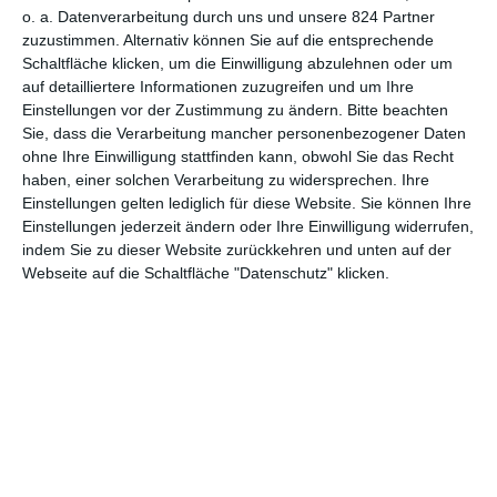
o. a. Datenverarbeitung durch uns und unsere 824 Partner
zuzustimmen. Alternativ können Sie auf die entsprechende
Schaltfläche klicken, um die Einwilligung abzulehnen oder um
MITGLIED WERDEN UND VORTEILE
auf detailliertere Informationen zuzugreifen und um Ihre
GENIESSEN
Einstellungen vor der Zustimmung zu ändern.
Bitte beachten
Sie, dass die Verarbeitung mancher personenbezogener Daten
ohne Ihre Einwilligung stattfinden kann, obwohl Sie das Recht
haben, einer solchen Verarbeitung zu widersprechen. Ihre
Einstellungen gelten lediglich für diese Website. Sie können Ihre
Einstellungen jederzeit ändern oder Ihre Einwilligung widerrufen,
indem Sie zu dieser Website zurückkehren und unten auf der
Webseite auf die Schaltfläche "Datenschutz" klicken.
Euch gefällt, was wir auf film-rezensionen.de so machen und
wollt noch mehr? Dann werdet unser Sponsor! Auf
Steady
könnt
ihr Mitglied unserer Seite werden und uns damit helfen, unser
Angebot weiter auszubauen. Im Gegenzug bekommt ihr je nach
Mitgliedschaft Newsletter, nehmt an exklusiven Gewinnspielen
teil, könnt Rezensionen wünschen oder euch auf der Seite
verewigen.