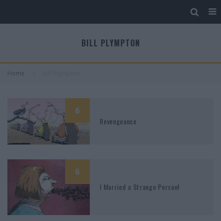
BILL PLYMPTON
Home
Bill Plympton
6
Revengeance
6
I Married a Strange Person!