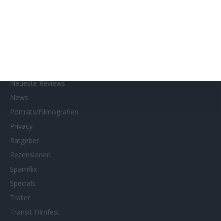
Kino- und DVD-Starts
Kontakt
Links
MUBI
Netflix
Neueste Reviews
News
Porträts/Filmografien
Privacy
Ratgeber
Rezensionen
Spamflix
Specials
Trailer
Transit Filmfest