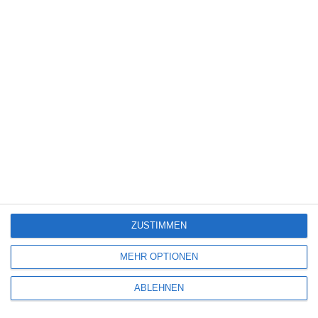
Science Fiction
(1.327)
Serie
(2.471)
Spiele-Adaption
(131)
Splatter
(21)
Sport
(344)
Stand-up-Comedy
(2)
Thriller
(3.178)
Western
(269)
4
The Devil’s Mouth – Der Teufelsschlund
ZUSTIMMEN
5
MEHR OPTIONEN
Die Chefin: Deadline
ABLEHNEN