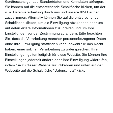
Gerätescans genaue Standortdaten und Kenndaten abfragen.
Sie können auf die entsprechende Schaltfläche klicken, um der
6
o. a. Datenverarbeitung durch uns und unsere 824 Partner
Die Maske des Zorro
zuzustimmen. Alternativ können Sie auf die entsprechende
Schaltfläche klicken, um die Einwilligung abzulehnen oder um
auf detailliertere Informationen zuzugreifen und um Ihre
Einstellungen vor der Zustimmung zu ändern.
Bitte beachten
Sie, dass die Verarbeitung mancher personenbezogener Daten
1
2
3
…
7
ohne Ihre Einwilligung stattfinden kann, obwohl Sie das Recht
haben, einer solchen Verarbeitung zu widersprechen. Ihre
Einstellungen gelten lediglich für diese Website. Sie können Ihre
Einstellungen jederzeit ändern oder Ihre Einwilligung widerrufen,
indem Sie zu dieser Website zurückkehren und unten auf der
Webseite auf die Schaltfläche "Datenschutz" klicken.
MITGLIED WERDEN UND VORTEILE
GENIESSEN