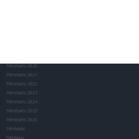
Chinesisches Filmfest München
Eventkalender
Fantasy Filmfest Special
Filmfeste
Filmstarts 2017
Filmstarts 2018
Filmstarts 2019
Filmstarts 2020
Filmstarts 2021
Filmstarts 2022
Filmstarts 2023
Filmstarts 2024
Filmstarts 2025
Filmstarts 2026
Filmtastic
Filmtipps