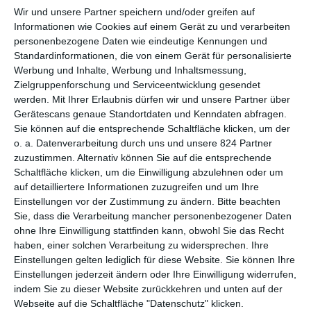
Richtig umfangreich ist das Gesamtwerk von
Maurice Druon
Wir und unsere Partner speichern und/oder greifen auf
ja nicht. Obwohl er bereits mit 18 anfing zu schreiben,
Informationen wie Cookies auf einem Gerät zu und verarbeiten
veröffentlichte der französische Autor während seiner mehrere
personenbezogene Daten wie eindeutige Kennungen und
Jahrzehnte dauernden Karriere nur eine Handvoll Bücher. Dafür
Standardinformationen, die von einem Gerät für personalisierte
Werbung und Inhalte, Werbung und Inhaltsmessung,
umfassten diese oft mehrere Bände. Neben
Die unseligen
Zielgruppenforschung und Serviceentwicklung gesendet
Könige
, ein siebenteiliger historischer Romanzyklus, ist es vor
werden.
Mit Ihrer Erlaubnis dürfen wir und unsere Partner über
allem
Die großen Familien
, die ihn bekannt machten. Dabei
Gerätescans genaue Standortdaten und Kenndaten abfragen.
handelt es sich um eine Trilogie, die neben dem gleichnamigen
Sie können auf die entsprechende Schaltfläche klicken, um der
ersten Band von 1948 noch
Der Sturz der Leiber
(1950) und
o. a. Datenverarbeitung durch uns und unsere 824 Partner
Rendezvous in der Hölle
(1951) beinhaltet. In Frankreich
zuzustimmen. Alternativ können Sie auf die entsprechende
erlangte er damit viel Aufmerksamkeit, er erhielt den
Schaltfläche klicken, um die Einwilligung abzulehnen oder um
renommierten Literaturpreis Prix Goncourt. In Deutschland
auf detailliertere Informationen zuzugreifen und um Ihre
musste man hingegen mehr als zehn Jahre warten, bis die
Einstellungen vor der Zustimmung zu ändern.
Bitte beachten
Trilogie bei uns erschien.
Sie, dass die Verarbeitung mancher personenbezogener Daten
ohne Ihre Einwilligung stattfinden kann, obwohl Sie das Recht
Zu dem Zeitpunkt war die gleichnamige Verfilmung des ersten
haben, einer solchen Verarbeitung zu widersprechen. Ihre
Bandes durch
Denys de La Patellière
(
Auch eine
Einstellungen gelten lediglich für diese Website. Sie können Ihre
französische Ehe
,
Wiesenstraße Nr. 10
) bereits im Kino
Einstellungen jederzeit ändern oder Ihre Einwilligung widerrufen,
gelaufen. Obwohl diese in Frankreich ebenfalls ein großer
indem Sie zu dieser Website zurückkehren und unten auf der
Webseite auf die Schaltfläche "Datenschutz" klicken.
Erfolg war, mehr als vier Millionen Menschen sahen ihn