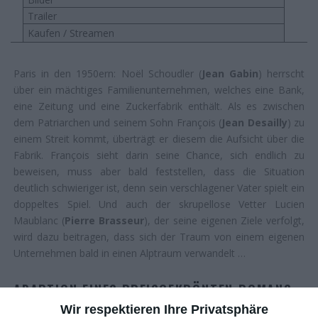
Trailer
Kaufen / Streamen
Paris in den 1950ern: Noël Schoudler (
Jean Gabin
) herrscht
über ein mächtiges Familienunternehmen, welches eine Bank,
eine Zeitung und eine Zuckerfabrik enthält. Als es zwischen
dem Patriarchen und seinem Sohn François (
Jean Desailly
) zu
einem Streit kommt, überträgt er diesem die Aufsicht über die
Fabrik. François sieht darin seine Chance, sich endlich zu
beweisen, muss aber bald feststellen, dass die Situation
deutlich schwieriger ist, denn sein verschlagener Vater spielt ein
doppeltes Spiel. Und auch der skrupellose Vetter Lucien
Maublanc (
Pierre Brasseur
), der seine eigenen Ziele verfolgt,
wird dazu beitragen, dass sich der Traum von einem eigenen
Unternehmen bald in einen Alptraum verwandelt …
ADAPTION EINES PREISGEKRÖNTEN ROMANS
Wir respektieren Ihre Privatsphäre