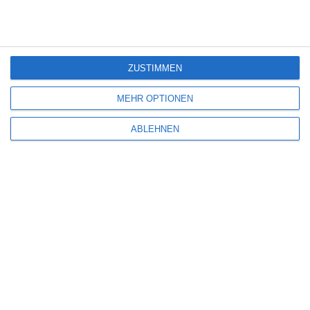
Deine E-Mail-Adresse wird nicht veröffentlicht.
Erforderliche Felder sind
mit
*
markiert
Kommentar
*
ZUSTIMMEN
MEHR OPTIONEN
ABLEHNEN
Name
*
E-Mail-Adresse
*
Website