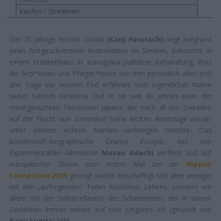
Kaufen / Streamen
Der 70-jährige Hiroshi Uchida (
Kanji Furutachi
) liegt aufgrund
eines fortgeschrittenen Krebsleidens im Sterben, bekommt in
einem Krankenhaus in Kanagawa palliative Behandlung. Was
die Ärzt*innen und Pfleger*innen von ihm persönlich aber erst
drei Tage vor seinem Tod erfahren: Sein eigentlicher Name
lautet Satoshi Kirishima und er ist seit 49 Jahren einer der
meistgesuchten Terroristen Japans, der nach all den Dekaden
auf der Flucht nun zumindest seine letzten Atemzüge wieder
unter seinem echten Namen verbringen möchte. Das
künstlerisch-biographische Drama
Escape
, das von
Experimentalfilm-Altmeister
Masao Adachi
verfilmt und auf
europäischer Ebene zum ersten Mal bei der
Nippon
Connection 2025
gezeigt wurde, beschäftigt sich aber weniger
mit den „aufregenden“ Teilen Kirishimas Lebens, sondern vor
allem mit der Selbstreflexion des Scheidenden, der in seinen
Gedanken immer wieder auf sein jüngeres Ich (gespielt von
Rairu Sugita
) trifft.