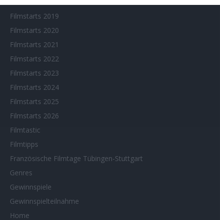
Filmstarts 2018
Filmstarts 2019
Filmstarts 2020
Filmstarts 2021
Filmstarts 2022
Filmstarts 2023
Filmstarts 2024
Filmstarts 2025
Filmstarts 2026
Filmtastic
Filmtipps
Französische Filmtage Tübingen-Stuttgart
Genres
Gewinnspiele
Gewinnspielteilnahme
Home