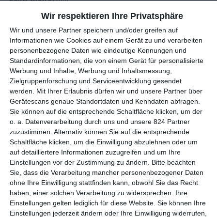
Wir respektieren Ihre Privatsphäre
EIN THROWBACK ZUR JAPANESE NEW WAVE
Wir und unsere Partner speichern und/oder greifen auf
Informationen wie Cookies auf einem Gerät zu und verarbeiten
Die 1960er und 1970er waren in Japan eine politisch und
personenbezogene Daten wie eindeutige Kennungen und
Standardinformationen, die von einem Gerät für personalisierte
gesellschaftlich sehr tumultuöse Zeit – Studierendenaufstände,
Werbung und Inhalte, Werbung und Inhaltsmessung,
politische Unruhen und Anschläge waren auf einem Höhepunkt.
Zielgruppenforschung und Serviceentwicklung gesendet
Die Aggression des hauptsächlich jüngeren Teils der
werden.
Mit Ihrer Erlaubnis dürfen wir und unsere Partner über
Bevölkerung richtete sich gegen die Polit-Elite, gegen die USA,
Gerätescans genaue Standortdaten und Kenndaten abfragen.
die mit ihren Truppen seit dem Zweiten Weltkrieg unentwegt
Sie können auf die entsprechende Schaltfläche klicken, um der
auf den Inseln stationiert war, gegen die wichtigsten
o. a. Datenverarbeitung durch uns und unsere 824 Partner
Unternehmen des Landes. An Anschlägen gegenüber den
zuzustimmen. Alternativ können Sie auf die entsprechende
Letztgenannten war
Satoshi Kirishima
mitbeteiligt: Als
Schaltfläche klicken, um die Einwilligung abzulehnen oder um
Mitglied der „East Asia Anti-Japan Armed Front“, einer Truppe
auf detailliertere Informationen zuzugreifen und um Ihre
im linksextremen Spektrum, die Japan vordergründig für die bis
Einstellungen vor der Zustimmung zu ändern.
Bitte beachten
zur Kapitulation 1945 begangenen Verbrechen büßen lassen
Sie, dass die Verarbeitung mancher personenbezogener Daten
ohne Ihre Einwilligung stattfinden kann, obwohl Sie das Recht
wollte, avancierte Kirishima zu einem der bekanntesten
haben, einer solchen Verarbeitung zu widersprechen. Ihre
Terroristen des Landes, nicht zuletzt aufgrund seines
Einstellungen gelten lediglich für diese Website. Sie können Ihre
Fahndungsbildes, das mit seinem breiten Grinsen und seinen
Einstellungen jederzeit ändern oder Ihre Einwilligung widerrufen,