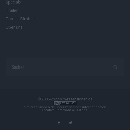
Specials
Trailer
Transit Filmfest
Über uns
© 2006-2022 film-rezensionen.de
film-rezensionen.de
untersteht einer internationalen
Creative Commons 4.0 Lizenz
.