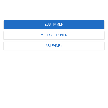
Deine E-Mail-Adresse wird nicht veröffentlicht.
Erforderliche Felder sind
mit
*
markiert
Kommentar
*
ZUSTIMMEN
MEHR OPTIONEN
ABLEHNEN
Name
*
E-Mail-Adresse
*
Website