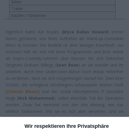
Bilder
Trailer
Kaufen / Streamen
Eigentlich hatte Kat Boyles (
Bryce Dallas Howard
) immer
davon geträumt, von ihren Auftritten als Stand-up-Comedian
leben zu können. Die Realität ist aber weniger traumhaft, nur
mühsam hält sie sich mit ihren Programmen und ihrer Arbeit
als Impro-Comedy-Lehrerin über Wasser. Als sich Detective
Sergeant Graham Billings (
Sean Bean
) an sie wendet und ihr
anbietet, durch eine Undercover-Aktion noch etwas nebenher
zu verdienen, lässt sie sich notgedrungen darauf ein. Zwei ihrer
Schüler, der erfolglose Möchtegern-Schauspieler Marlon Swift
(
Orlando Bloom
) und der sozial inkompetente IT-Spezialist
Hugh (
Nick Mohammed
), sollen ebenfalls Teil der Operation
werden. Zwar hat niemand von den drei Ahnung, wie das
wirklich funktioniert. Ehe sie es sich aber versehen, sind sie
tatsächlich mitten in der Unterwelt und haben es mit
gefährlichen Gangs zu tun …
Wir respektieren Ihre Privatsphäre