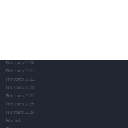
Chinesisches Filmfest München
Eventkalender
Fantasy Filmfest Special
Filmfeste
Filmstarts 2017
Filmstarts 2018
Filmstarts 2019
Filmstarts 2020
Filmstarts 2021
Filmstarts 2022
Filmstarts 2023
Filmstarts 2024
Filmstarts 2025
Filmstarts 2026
Filmtastic