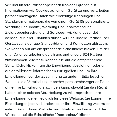
Wir und unsere Partner speichern und/oder greifen auf
STARBESETZTE ACTIONKOMÖDIE
Informationen wie Cookies auf einem Gerät zu und verarbeiten
personenbezogene Daten wie eindeutige Kennungen und
Standardinformationen, die von einem Gerät für personalisierte
So richtig produktiv ist die Filmsparte bei
Amazon Prime
Werbung und Inhalte, Werbung und Inhaltsmessung,
Video
ja nicht, die Zahl der Neuerscheinungen ist meist
Zielgruppenforschung und Serviceentwicklung gesendet
überschaubar. Immerhin: Wenn der Streamingdienst tatsächlich
werden.
Mit Ihrer Erlaubnis dürfen wir und unsere Partner über
mal etwas in Auftrag gibt, finden sich schon immer wieder
Gerätescans genaue Standortdaten und Kenndaten abfragen.
bekannte Leute im Ensemble. So wimmelte es in der
Sie können auf die entsprechende Schaltfläche klicken, um der
Thrillerkomödie
Nur noch ein kleiner Gefallen
über eine
o. a. Datenverarbeitung durch uns und unsere 824 Partner
Hochzeit mit Todesfolge vor Stars. Und auch bei
Deep
zuzustimmen. Alternativ können Sie auf die entsprechende
Cover
darf sich das Publikum auf eine Reihe vertrauter
Schaltfläche klicken, um die Einwilligung abzulehnen oder um
auf detailliertere Informationen zuzugreifen und um Ihre
Gesichter freuen. Neben den beiden hollywooderfahrenen
Einstellungen vor der Zustimmung zu ändern.
Bitte beachten
Bryce Dallas Howard und Orlando Bloom sowie Sean Bean
Sie, dass die Verarbeitung mancher personenbezogener Daten
spielen unter anderem
Paddy Considine
und
Ian McShane
ohne Ihre Einwilligung stattfinden kann, obwohl Sie das Recht
mit, jeweils als Verbrecher, mit denen es das völlig deplatzierte
haben, einer solchen Verarbeitung zu widersprechen. Ihre
Trio zu tun bekommt.
Einstellungen gelten lediglich für diese Website. Sie können Ihre
Einstellungen jederzeit ändern oder Ihre Einwilligung widerrufen,
Es ist dann auch diese Konfrontation von bislang unbedarften
indem Sie zu dieser Website zurückkehren und unten auf der
Leuten mit der Unterwelt, die für den Spaß sorgt.
Deep Cover
Webseite auf die Schaltfläche "Datenschutz" klicken.
setzt da zumindest teilweise auf den guten alten Fish-out-of-