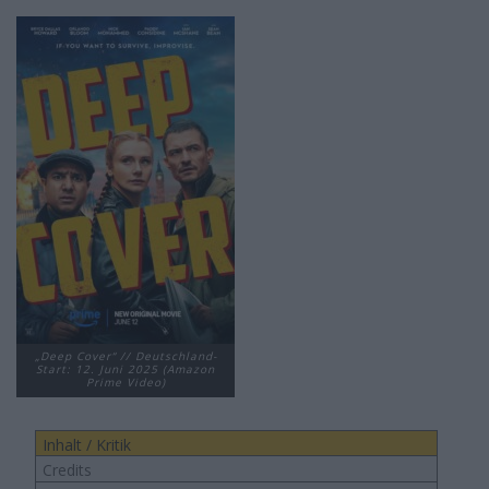
„Deep Cover“ // Deutschland-
Start: 12. Juni 2025 (Amazon
Prime Video)
Inhalt / Kritik
Credits