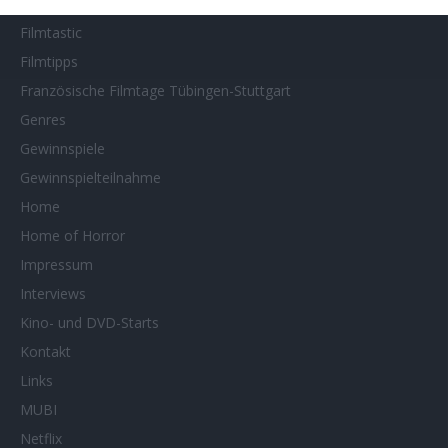
Filmstarts 2026
Filmtastic
Filmtipps
Französische Filmtage Tübingen-Stuttgart
Genres
Gewinnspiele
Gewinnspielteilnahme
Home
Home of Horror
Impressum
Interviews
Kino- und DVD-Starts
Kontakt
Links
MUBI
Netflix