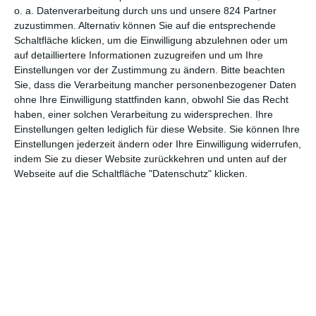
1.
o. a. Datenverarbeitung durch uns und unsere 824 Partner
Leid und Herrlichkeit
Drama
Mai
zuzustimmen. Alternativ können Sie auf die entsprechende
Schaltfläche klicken, um die Einwilligung abzulehnen oder um
auf detailliertere Informationen zuzugreifen und um Ihre
1.
Parallele Mütter
Drama
Einstellungen vor der Zustimmung zu ändern.
Bitte beachten
Mai
Sie, dass die Verarbeitung mancher personenbezogener Daten
ohne Ihre Einwilligung stattfinden kann, obwohl Sie das Recht
1.
Sprich mit ihr
Drama, Romanze
haben, einer solchen Verarbeitung zu widersprechen. Ihre
Mai
Einstellungen gelten lediglich für diese Website. Sie können Ihre
Einstellungen jederzeit ändern oder Ihre Einwilligung widerrufen,
5.
indem Sie zu dieser Website zurückkehren und unten auf der
Die BMX Bande
Action, Drama, Krimi
Mai
Webseite auf die Schaltfläche "Datenschutz" klicken.
9.
It’s Not Me*
Drama, Kurzfilm
Mai
13.
Bad for a Moment*
Drama, Kurzfilm
Mai
13.
Vier
Drama, Romanze