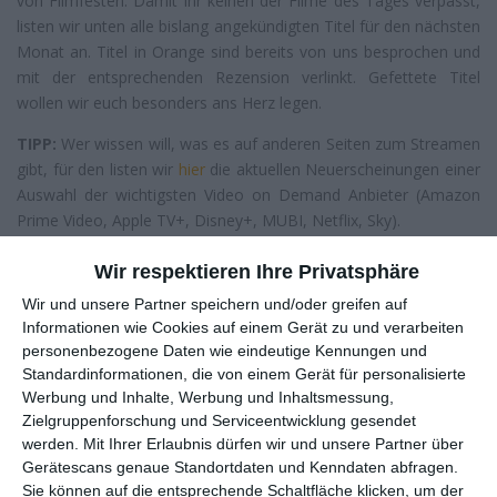
von Filmfesten. Damit ihr keinen der Filme des Tages verpasst,
listen wir unten alle bislang angekündigten Titel für den nächsten
Monat an. Titel in Orange sind bereits von uns besprochen und
mit der entsprechenden Rezension verlinkt. Gefettete Titel
wollen wir euch besonders ans Herz legen.
TIPP:
Wer wissen will, was es auf anderen Seiten zum Streamen
gibt, für den listen wir
hier
die aktuellen Neuerscheinungen einer
Auswahl der wichtigsten Video on Demand Anbieter (Amazon
Prime Video, Apple TV+, Disney+, MUBI, Netflix, Sky).
Wir respektieren Ihre Privatsphäre
MUBI IM MAI 2025
Wir und unsere Partner speichern und/oder greifen auf
Informationen wie Cookies auf einem Gerät zu und verarbeiten
Dat
personenbezogene Daten wie eindeutige Kennungen und
Titel
Genre
Standardinformationen, die von einem Gerät für personalisierte
um
Werbung und Inhalte, Werbung und Inhaltsmessung,
Zielgruppenforschung und Serviceentwicklung gesendet
1.
Frauen am Rand des
Komödie
werden.
Mit Ihrer Erlaubnis dürfen wir und unsere Partner über
Mai
Nervenzusammenbruchs
Gerätescans genaue Standortdaten und Kenndaten abfragen.
Sie können auf die entsprechende Schaltfläche klicken, um der