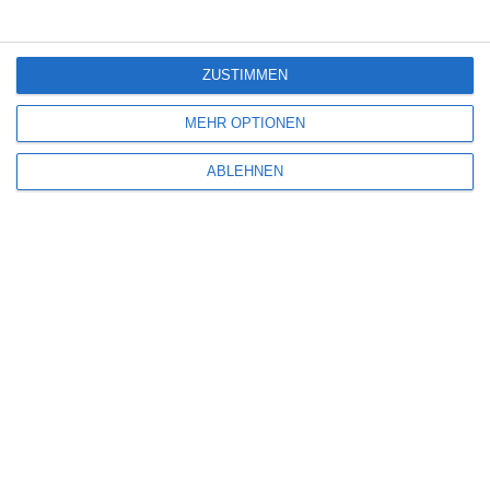
Kommentar
*
ZUSTIMMEN
MEHR OPTIONEN
ABLEHNEN
Name
*
E-Mail-Adresse
*
Website
Benachrichtige mich über nachfolgende Kommentare via E-Mail.