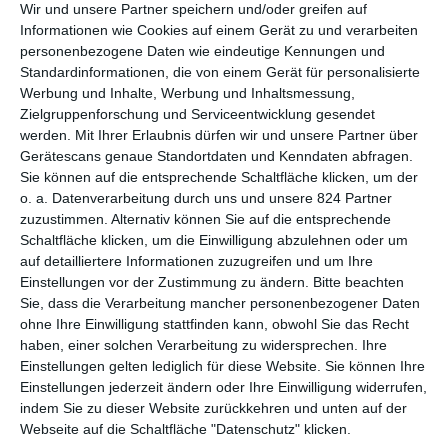
werden, ist kein Geheimnis. In den 1980ern gab es
Wir und unsere Partner speichern und/oder greifen auf
beispielsweise reihenweise Zeichentrickserien, darunter
Informationen wie Cookies auf einem Gerät zu und verarbeiten
Transformers
und
Masters of the Universe
, die in erster Linie
personenbezogene Daten wie eindeutige Kennungen und
produziert wurden, damit die junge Zielgruppe sich das
Standardinformationen, die von einem Gerät für personalisierte
dazugehörige Spielzeug kauft. Inzwischen sind solche
Werbung und Inhalte, Werbung und Inhaltsmessung,
Zielgruppenforschung und Serviceentwicklung gesendet
offensichtlichen Werbetitel selten geworden, man beschränkt
werden.
Mit Ihrer Erlaubnis dürfen wir und unsere Partner über
sich doch mehr auf mal mehr mal weniger offensichtliche
Gerätescans genaue Standortdaten und Kenndaten abfragen.
Produktplatzierungen. Eine der seltenen Ausnahmen ist
Sie können auf die entsprechende Schaltfläche klicken, um der
Prakti.com
. Die ist dafür besonders dreist, wenn Google nicht
o. a. Datenverarbeitung durch uns und unsere 824 Partner
einfach nur erwähnt wird. Das allgegenwärtige, oft aber auch
zuzustimmen. Alternativ können Sie auf die entsprechende
umstrittene Internetunternehmen wird hier zu einem Eldorado
Schaltfläche klicken, um die Einwilligung abzulehnen oder um
der Kreativität verklärt, wo alles möglich ist und die Entlohnung
auf detailliertere Informationen zuzugreifen und um Ihre
nicht von dieser Welt.
Einstellungen vor der Zustimmung zu ändern.
Bitte beachten
Sie, dass die Verarbeitung mancher personenbezogener Daten
Seither sind mehr als zehn Jahre vergangen, weshalb da einiges
ohne Ihre Einwilligung stattfinden kann, obwohl Sie das Recht
natürlich von der Realität überholt wurde. Die Coolness, die
haben, einer solchen Verarbeitung zu widersprechen. Ihre
Google damals noch verkaufen konnte, ist inzwischen
Einstellungen gelten lediglich für diese Website. Sie können Ihre
verschwunden. Überhaupt hat dieser gesamte Web-Bereich
Einstellungen jederzeit ändern oder Ihre Einwilligung widerrufen,
enorm an Prestige eingebüßt, die meisten Unternehmen sind
indem Sie zu dieser Website zurückkehren und unten auf der
mindestens umstritten, ob nun Suchmaschine oder Social
Webseite auf die Schaltfläche "Datenschutz" klicken.