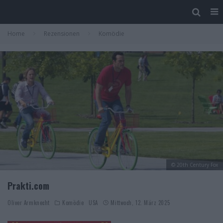
Home
Rezensionen
Komödie
© 20th Century Fox
Prakti.com
Oliver Armknecht
Komödie
USA
Mittwoch, 12. März 2025