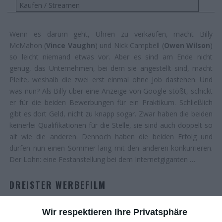
Kaufen / Streamen
Wenn es darum geht, Uhren zu verkaufen, macht Billy
McMahon (
Vince Vaughn
) und Nick Campbell (
Owen Wilson
)
so leicht niemand etwas vor. Aber es sind am Ende nicht
genug, das Unternehmen, bei dem sie angestellt sind, macht
Pleite, weshalb die zwei erst einmal ohne Job dastehen. Und
was nun? Als Billy über eine Anzeige von Google stößt, schickt
er für die beiden Bewerbungen für ein Praktikum. Schließlich
gibt es dort Geld, nicht zu knapp sogar. Zwar haben die beiden
keinerlei Qualifikationen für die Stelle, sie sind auch doppelt so
alt wie die anderen. Dennoch haben die beiden Erfolg und
dürfen nun einen Sommer lang mit den anderen konkurrieren.
Der Lohn: eine Festanstellung bei dem Internetgiganten …
DREISTER WERBEFILM
Dass Filme und Serien gern mal für Werbung verwendet
Wir respektieren Ihre Privatsphäre