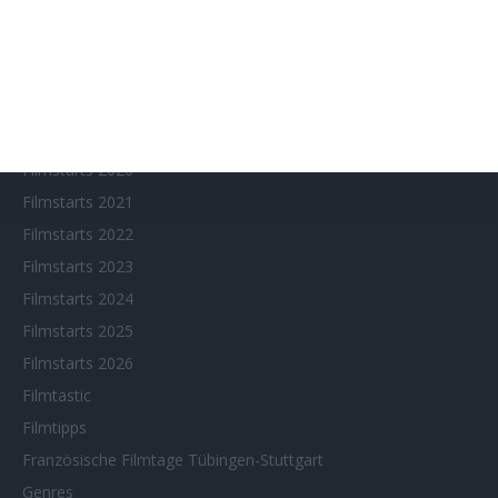
Fantasy Filmfest Special
Filmfeste
Filmstarts 2017
Filmstarts 2018
Filmstarts 2019
Filmstarts 2020
Filmstarts 2021
Filmstarts 2022
Filmstarts 2023
Filmstarts 2024
Filmstarts 2025
Filmstarts 2026
Filmtastic
Filmtipps
Französische Filmtage Tübingen-Stuttgart
Genres