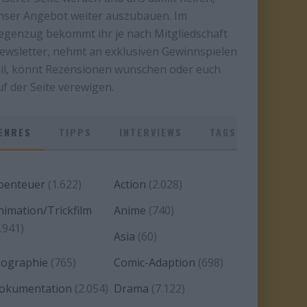
nser Angebot weiter auszubauen. Im
egenzug bekommt ihr je nach Mitgliedschaft
ewsletter, nehmt an exklusiven Gewinnspielen
eil, könnt Rezensionen wünschen oder euch
uf der Seite verewigen.
ENRES
TIPPS
INTERVIEWS
TAGS
benteuer
(1.622)
Action
(2.028)
nimation/Trickfilm
Anime
(740)
.941)
Asia
(60)
iographie
(765)
Comic-Adaption
(698)
okumentation
(2.054)
Drama
(7.122)