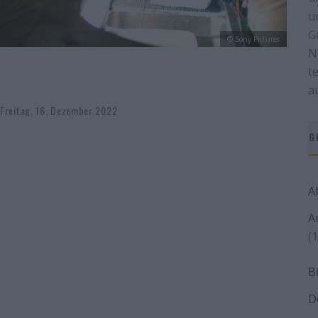
u
G
© Sony Pictures
N
t
a
Freitag, 16. Dezember 2022
G
A
A
(1
B
D