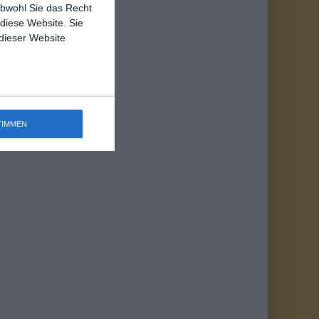
obwohl Sie das Recht
 diese Website. Sie
 dieser Website
TIMMEN