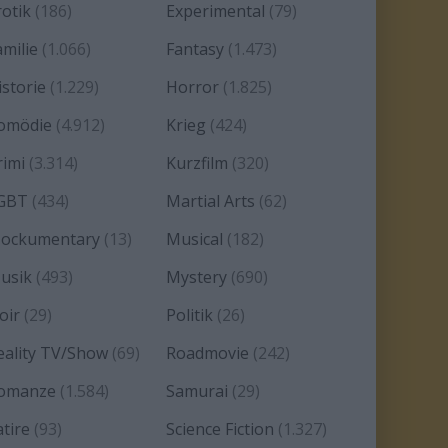
rotik
(186)
Experimental
(79)
amilie
(1.066)
Fantasy
(1.473)
istorie
(1.229)
Horror
(1.825)
omödie
(4.912)
Krieg
(424)
rimi
(3.314)
Kurzfilm
(320)
GBT
(434)
Martial Arts
(62)
ockumentary
(13)
Musical
(182)
usik
(493)
Mystery
(690)
oir
(29)
Politik
(26)
eality TV/Show
(69)
Roadmovie
(242)
omanze
(1.584)
Samurai
(29)
atire
(93)
Science Fiction
(1.327)