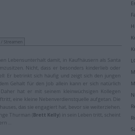
E
F
H
K
 / Streamen
K
inen Lebensunterhalt damit, in Kaufhäusern als Santa
L
mzusitzen. Nicht, dass er besonders kinderlieb oder
M
ll: Er betrinkt sich häufig und zeigt sich den jungen
em Gehalt für den Job allein kann er sich natürlich
M
 Daher hat er mit seinem kleinwüchsigen Kollegen
N
auftritt, eine kleine Nebenverdienstquelle aufgetan. Die
R
auses, das sie engagiert hat, bevor sie weiterziehen.
unge Thurman (
Brett Kelly
) in sein Leben tritt, scheint
R
dern …
S