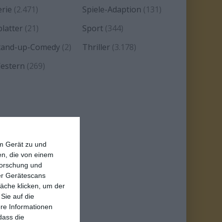
erie
(2.471)
Spiele-Adaption
(131)
platter
(21)
Sport
(344)
tand-up-Comedy
(2)
Thriller
(3.178)
estern
(269)
em Gerät zu und
n, die von einem
forschung und
ber Gerätescans
äche klicken, um der
Sie auf die
ere Informationen
dass die