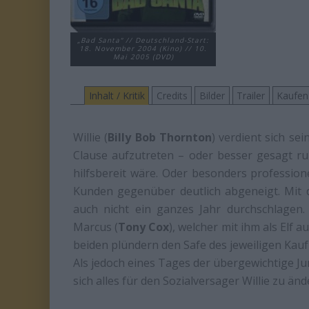
„Bad Santa“ // Deutschland-Start:
18. November 2004 (Kino) // 10.
Mai 2005 (DVD)
Inhalt / Kritik
Credits
Bilder
Trailer
Kaufen
Willie (
Billy Bob Thornton
) verdient sich se
Clause aufzutreten – oder besser gesagt ru
hilfsbereit wäre. Oder besonders professione
Kunden gegenüber deutlich abgeneigt. Mit d
auch nicht ein ganzes Jahr durchschlagen.
Marcus (
Tony Cox
), welcher mit ihm als Elf 
beiden plündern den Safe des jeweiligen Kaufh
Als jedoch eines Tages der übergewichtige J
sich alles für den Sozialversager Willie zu än