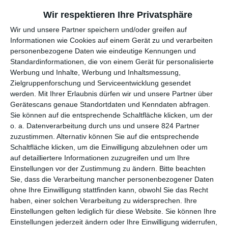
Wir respektieren Ihre Privatsphäre
TRAURIGES WIEDERSEHEN
Wir und unsere Partner speichern und/oder greifen auf
Informationen wie Cookies auf einem Gerät zu und verarbeiten
Bad Santa 2
hat ein ähnliches Grundproblem wie
Speed 2:
personenbezogene Daten wie eindeutige Kennungen und
Cruise Control
. Die Geschichte des Vorgängers war bereits
Standardinformationen, die von einem Gerät für personalisierte
auserzählt. Anders als
Speed 2
versucht er aber immerhin nicht
Werbung und Inhalte, Werbung und Inhaltsmessung,
einfach, die gleiche Handlung in einem anderen Setting zu
Zielgruppenforschung und Serviceentwicklung gesendet
replizieren. Stattdessen setzt er dreizehn Jahre nach
Bad Santa
werden.
Mit Ihrer Erlaubnis dürfen wir und unsere Partner über
ein, spielt also vom Erscheinungszeitpunkt 2016 aus gesehen in
Gerätescans genaue Standortdaten und Kenndaten abfragen.
der Gegenwart. Natürlich können sich Menschen in einer
Sie können auf die entsprechende Schaltfläche klicken, um der
o. a. Datenverarbeitung durch uns und unsere 824 Partner
solchen Zeitspanne verändern. Während in der Fortsetzung vier
zuzustimmen. Alternativ können Sie auf die entsprechende
Charaktere aus dem ersten Teil vor der Kamera erneut
Schaltfläche klicken, um die Einwilligung abzulehnen oder um
auftauchen, sind hinter der Kamera alle Positionen anders
auf detailliertere Informationen zuzugreifen und um Ihre
besetzt – und das macht sich leider auch ziemlich bemerkbar.
Einstellungen vor der Zustimmung zu ändern.
Bitte beachten
Sie, dass die Verarbeitung mancher personenbezogener Daten
Marcus hat in diesem Film nichts zu suchen. Was ihm im
ohne Ihre Einwilligung stattfinden kann, obwohl Sie das Recht
Vorgänger widerfahren ist, hätte schon genug sein sollen, ihn
haben, einer solchen Verarbeitung zu widersprechen. Ihre
hier fernzuhalten. Immerhin wird seine Rückkehr in
Bad Santa 2
Einstellungen gelten lediglich für diese Website. Sie können Ihre
thematisiert und mit einem Witz garniert auch erklärt. Wenn
Einstellungen jederzeit ändern oder Ihre Einwilligung widerrufen,
das Drumherum besser wäre, könnte über den schwachen