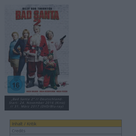
„Bad Santa 2“ // Deutschland-
Start: 24. November 2016 (Kino)
// 31. März 2017 (DVD/Blu-ray)
Inhalt / Kritik
Credits