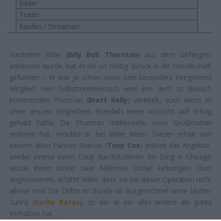
Bilder
Trailer
Kaufen / Streamen
Nachdem Willie (
Billy Bob Thornton
) aus dem Gefängnis
entlassen wurde, hat er nie so richtig zurück in die Gesellschaft
gefunden – er war ja schon zuvor kein besonders integriertes
Mitglied. Sein Selbstmordversuch wird von dem zu Besuch
kommenden Thurman (
Brett Kelly
) vereitelt, auch wenn er
ohne dessen Eingreifens ebenfalls keine Aussicht auf Erfolg
gehabt hätte. Da Thurman mittlerweile seine Großmutter
verloren hat, möchte er bei Willie leben. Dieser erhält von
seinem alten Partner Marcus (
Tony Cox
) jedoch das Angebot,
wieder einmal einen Coup durchzuziehen. Ein Ding in Chicago
würde ihnen locker zwei Millionen Dollar einbringen. Dort
angekommen, erfährt Willie, dass sie bei dieser Operation nicht
alleine sind. Die Dritte im Bunde ist ausgerechnet seine Mutter
Sunny (
Kathy Bates
), zu der er ein alles andere als gutes
Verhältnis hat …