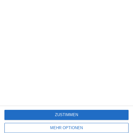
Neue Filme und Serien bei Disney+ (August
2026)
6
The Eyes of Others
6
Hamlet – All That Live Must Die
ZUSTIMMEN
SITEMAP
MEHR OPTIONEN