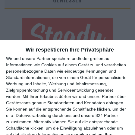
GENIESSEN
Wir respektieren Ihre Privatsphäre
Wir und unsere Partner speichern und/oder greifen auf
Euch gefällt, was wir auf film-rezensionen.de so machen und
Informationen wie Cookies auf einem Gerät zu und verarbeiten
wollt noch mehr? Dann werdet unser Sponsor! Auf
Steady
könnt
personenbezogene Daten wie eindeutige Kennungen und
ihr Mitglied unserer Seite werden und uns damit helfen, unser
Standardinformationen, die von einem Gerät für personalisierte
Angebot weiter auszubauen. Im Gegenzug bekommt ihr je nach
Werbung und Inhalte, Werbung und Inhaltsmessung,
Mitgliedschaft Newsletter, nehmt an exklusiven Gewinnspielen
Zielgruppenforschung und Serviceentwicklung gesendet
teil, könnt Rezensionen wünschen oder euch auf der Seite
werden.
Mit Ihrer Erlaubnis dürfen wir und unsere Partner über
verewigen.
Gerätescans genaue Standortdaten und Kenndaten abfragen.
Sie können auf die entsprechende Schaltfläche klicken, um der
o. a. Datenverarbeitung durch uns und unsere 824 Partner
GENRES
TIPPS
INTERVIEWS
TAGS
zuzustimmen. Alternativ können Sie auf die entsprechende
Schaltfläche klicken, um die Einwilligung abzulehnen oder um
auf detailliertere Informationen zuzugreifen und um Ihre