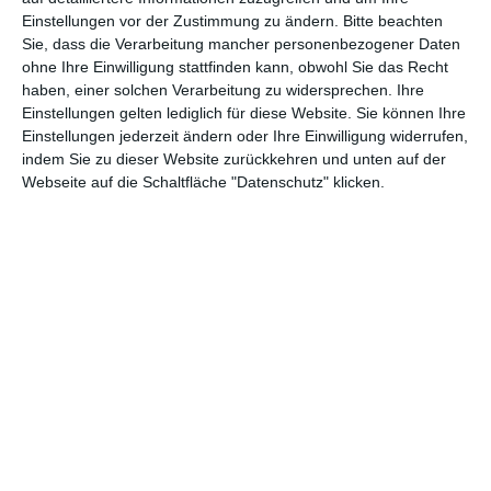
Einstellungen vor der Zustimmung zu ändern.
Bitte beachten
Abenteuer
(1.624)
Action
(2.034)
Sie, dass die Verarbeitung mancher personenbezogener Daten
ohne Ihre Einwilligung stattfinden kann, obwohl Sie das Recht
Animation/Trickfilm
(1.942)
Anime
(740)
haben, einer solchen Verarbeitung zu widersprechen. Ihre
Asia
(60)
Biographie
(766)
Einstellungen gelten lediglich für diese Website. Sie können Ihre
Einstellungen jederzeit ändern oder Ihre Einwilligung widerrufen,
Comic-Adaption
(699)
Dokumentation
(2.056)
indem Sie zu dieser Website zurückkehren und unten auf der
Webseite auf die Schaltfläche "Datenschutz" klicken.
Drama
(7.130)
Erotik
(187)
Experimental
(79)
Familie
(1.068)
Fantasy
(1.474)
Historie
(1.230)
Horror
(1.827)
Komödie
(4.920)
Krieg
(424)
Krimi
(3.324)
Kurzfilm
(320)
LGBT
(436)
Martial Arts
(62)
Mockumentary
(13)
Musical
(182)
Musik
(495)