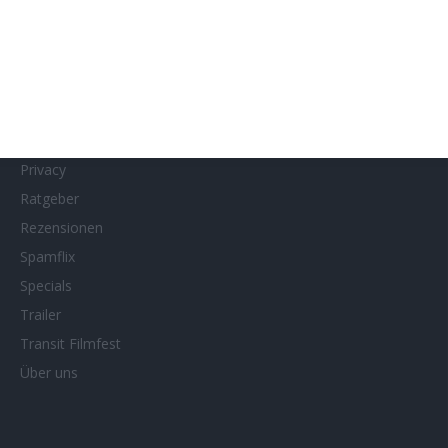
MUBI
Netflix
Neueste Reviews
News
Porträts/Filmografien
Privacy
Ratgeber
Rezensionen
Spamflix
Specials
Trailer
Transit Filmfest
Über uns