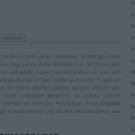
E
F
H
K
 / Streamen
K
z
) im Koma. Jetzt, da der inzwischen 19-Jährige wieder
L
amer Weg zurück in die Normalität an. Nicht nur dass
sind und wieder trainiert werden müssen. Er kann sich
M
ma geschehen ist. Das könnte auch an der Tragik der
M
zeit bei einem Überfall getötet worden, ebenso sein
N
. Seine Schwester wiederum ist seither spurlos
Überfall auf sich? Die Psychologin Anna (
Clotilde
R
Frage zu beantworten und mit ihm rekonstruieren, was
R
S