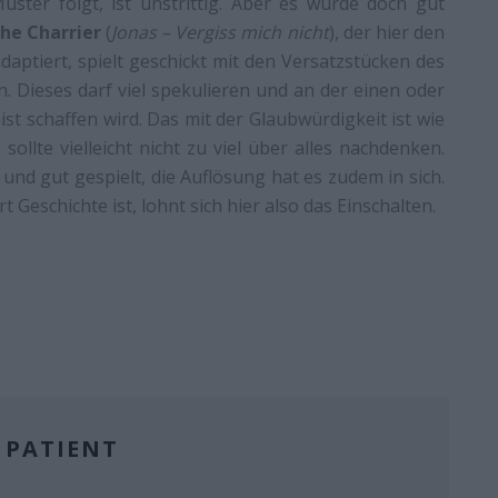
ster folgt, ist unstrittig. Aber es wurde doch gut
he Charrier
(
Jonas – Vergiss mich nicht
), der hier den
daptiert, spielt geschickt mit den Versatzstücken des
 Dieses darf viel spekulieren und an der einen oder
ist schaffen wird. Das mit der Glaubwürdigkeit ist wie
ollte vielleicht nicht zu viel über alles nachdenken.
und gut gespielt, die Auflösung hat es zudem in sich.
Geschichte ist, lohnt sich hier also das Einschalten.
 PATIENT