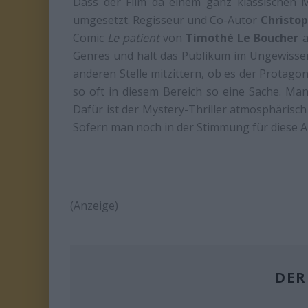
Dass der Film da einem ganz klassischen Mu
umgesetzt. Regisseur und Co-Autor
Christop
Comic
Le patient
von
Timothé Le Boucher
a
Genres und hält das Publikum im Ungewissen.
anderen Stelle mitzittern, ob es der Protagon
so oft in diesem Bereich so eine Sache. Man s
Dafür ist der Mystery-Thriller atmosphärisch 
Sofern man noch in der Stimmung für diese Art 
(Anzeige)
DER