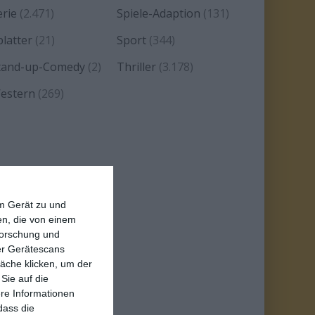
erie
(2.471)
Spiele-Adaption
(131)
platter
(21)
Sport
(344)
tand-up-Comedy
(2)
Thriller
(3.178)
estern
(269)
em Gerät zu und
n, die von einem
forschung und
ber Gerätescans
äche klicken, um der
Sie auf die
ere Informationen
dass die