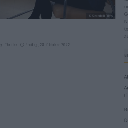
u
G
© Stromboli Films
N
t
a
ry
Thriller
Freitag, 28. Oktober 2022
G
A
A
(1
B
D