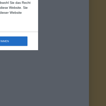
obwohl Sie das Recht
 diese Website. Sie
 dieser Website
TIMMEN