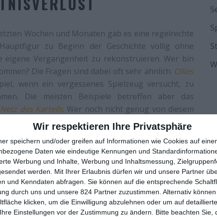
TNISVERLUST
S
S
 letzten Wochen und Monaten gab es eine regelrechte
Hauptfigur zu Beginn der Geschichte völlig ohne
S
e eigene Vergangenheit zu rekonstruieren. Wer bin
W
ekommen? Die Fragen sind dabei oft sehr ähnlich.
Ollies
iel, wenn ein vergessenes Spielzeug versucht, zu
men. Die meisten Beispiele betreffen aber das
Netz des Kartells
. Wer noch nicht genug von diesem
swerter Nachschub aus Frankreich, in Form des Films
Wir respektieren Ihre Privatsphäre
ner speichern und/oder greifen auf Informationen wie Cookies auf ein
nbezogene Daten wie eindeutige Kennungen und Standardinformatione
ärker betont wird. Anstatt den Protagonisten auf ein
sierte Werbung und Inhalte, Werbung und Inhaltsmessung, Zielgruppen
eiche gefährliche Leute auf den Hals zu hetzen, hält
gesendet werden.
Mit Ihrer Erlaubnis dürfen wir und unsere Partner ü
enden Gründen: Ein junger Mann, der im Bett liegt und
n und Kenndaten abfragen. Sie können auf die entsprechende Schaltfl
gt dazu prädestiniert, die Handlung entscheidend
ung durch uns und unsere 824 Partner zuzustimmen. Alternativ können 
fläche klicken, um die Einwilligung abzulehnen oder um auf detailliert
sich dann auch im Kopf von Thomas ab, der nach und
Ihre Einstellungen vor der Zustimmung zu ändern.
Bitte beachten Sie, 