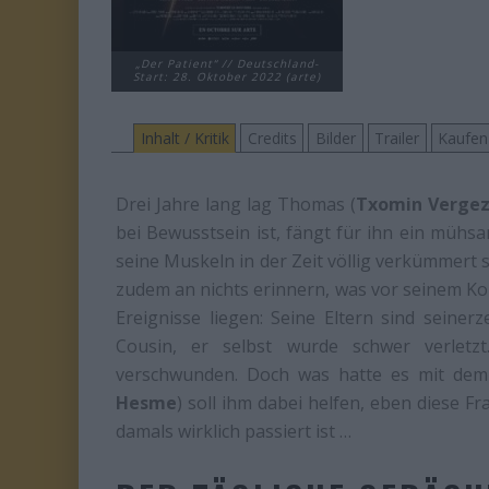
„Der Patient“ // Deutschland-
Start: 28. Oktober 2022 (arte)
Inhalt / Kritik
Credits
Bilder
Trailer
Kaufen
Drei Jahre lang lag Thomas (
Txomin Verge
bei Bewusstsein ist, fängt für ihn ein mühs
seine Muskeln in der Zeit völlig verkümmert 
zudem an nichts erinnern, was vor seinem Ko
Ereignisse liegen: Seine Eltern sind seiner
Cousin, er selbst wurde schwer verletzt
verschwunden. Doch was hatte es mit dem 
Hesme
) soll ihm dabei helfen, eben diese 
damals wirklich passiert ist …