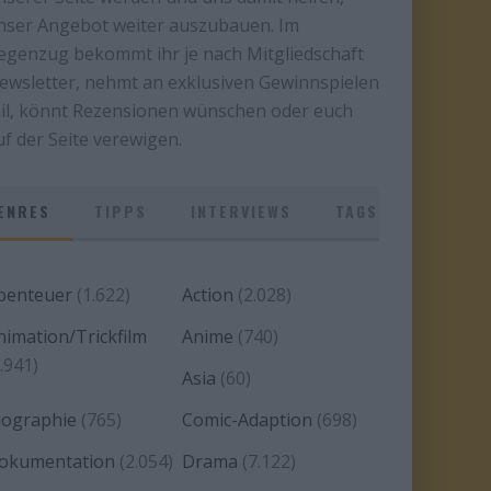
nser Angebot weiter auszubauen. Im
egenzug bekommt ihr je nach Mitgliedschaft
ewsletter, nehmt an exklusiven Gewinnspielen
eil, könnt Rezensionen wünschen oder euch
uf der Seite verewigen.
ENRES
TIPPS
INTERVIEWS
TAGS
benteuer
(1.622)
Action
(2.028)
nimation/Trickfilm
Anime
(740)
.941)
Asia
(60)
iographie
(765)
Comic-Adaption
(698)
okumentation
(2.054)
Drama
(7.122)