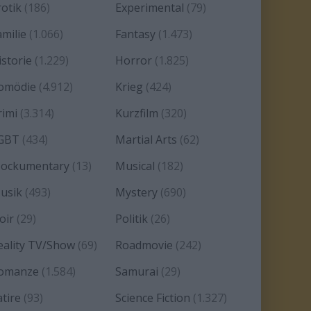
rotik
(186)
Experimental
(79)
amilie
(1.066)
Fantasy
(1.473)
istorie
(1.229)
Horror
(1.825)
omödie
(4.912)
Krieg
(424)
rimi
(3.314)
Kurzfilm
(320)
GBT
(434)
Martial Arts
(62)
ockumentary
(13)
Musical
(182)
usik
(493)
Mystery
(690)
oir
(29)
Politik
(26)
eality TV/Show
(69)
Roadmovie
(242)
omanze
(1.584)
Samurai
(29)
atire
(93)
Science Fiction
(1.327)