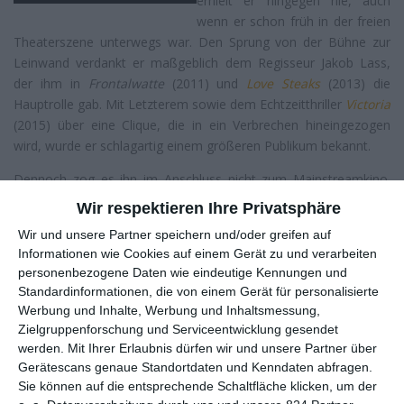
erhielt er hingegen nie, auch
wenn er schon früh in der freien
Theaterszene unterwegs war. Den Sprung von der Bühne zur
Leinwand verdankt er maßgeblich dem Regisseur Jakob Lass,
der ihm in
Frontalwatte
(2011) und
Love Steaks
(2013) die
Hauptrolle gab. Mit Letzterem sowie dem Echtzeitthriller
Victoria
(2015) über eine Clique, die in ein Verbrechen hineingezogen
wird, wurde er schlagartig einem größeren Publikum bekannt.
Dennoch zog es ihn im Anschluss nicht zum Mainstreamkino.
Vielmehr spielte er trotz des gestiegenen Marktwerts bevorzugt
Wir respektieren Ihre Privatsphäre
in ungewöhnlichen Filmen mit, darunter Michael Hanekes
Wir und unsere Partner speichern und/oder greifen auf
Familiendekonstruktion
Happy End
(2017), spielte in
Fikkefuchs
Informationen wie Cookies auf einem Gerät zu und verarbeiten
(2017) den Sohn eines selbsternannten Weiberhelds und in
Lux –
personenbezogene Daten wie eindeutige Kennungen und
Krieger des Lichts
(2018) einen Mann, der gerne Superheld
Standardinformationen, die von einem Gerät für personalisierte
wäre und vom Fernsehen missbraucht wird. Aber auch in
Werbung und Inhalte, Werbung und Inhaltsmessung,
Liebesfilmen war er zu sehen und erhielt dafür großes Lob, im
Zielgruppenforschung und Serviceentwicklung gesendet
Fall von
In den Gängen
(2018) gab es sogar den Deutschen
werden.
Mit Ihrer Erlaubnis dürfen wir und unsere Partner über
Filmpreis als bester Hauptdarsteller. Gerühmt wird er allgemein
Gerätescans genaue Standortdaten und Kenndaten abfragen.
für seine oft intensiven Darstellungen von Außenseitern und
Sie können auf die entsprechende Schaltfläche klicken, um der