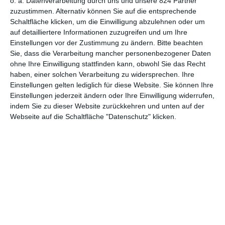
o. a. Datenverarbeitung durch uns und unsere 824 Partner
Träumern.
zuzustimmen. Alternativ können Sie auf die entsprechende
Filme
Schaltfläche klicken, um die Einwilligung abzulehnen oder um
Serien
auf detailliertere Informationen zuzugreifen und um Ihre
Einstellungen vor der Zustimmung zu ändern.
Bitte beachten
Filmpreise
Sie, dass die Verarbeitung mancher personenbezogener Daten
ohne Ihre Einwilligung stattfinden kann, obwohl Sie das Recht
haben, einer solchen Verarbeitung zu widersprechen. Ihre
Jah
Titel
Funktion
Einstellungen gelten lediglich für diese Website. Sie können Ihre
r
Einstellungen jederzeit ändern oder Ihre Einwilligung widerrufen,
indem Sie zu dieser Website zurückkehren und unten auf der
202
Webseite auf die Schaltfläche "Datenschutz" klicken.
Bird
Schauspiel
4
202
Lubo
Schauspiel
3
202
Disco Boy
Schauspiel
3
202
Passages
Schauspiel