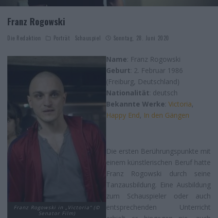
Franz Rogowski
Die Redaktion
Porträt
Schauspiel
Sonntag, 28. Juni 2020
Name
: Franz Rogowski
Geburt
: 2. Februar 1986
(Freiburg, Deutschland)
Nationalität
: deutsch
Bekannte Werke
:
Victoria
,
Happy End
,
In den Gängen
Die ersten Berührungspunkte mit
einem künstlerischen Beruf hatte
Franz Rogowski durch seine
Tanzausbildung. Eine Ausbildung
zum Schauspieler oder auch
entsprechenden Unterricht
Franz Rogowski in „Victoria“ (©
Senator Film)