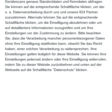
Gerätescans genaue Standortdaten und Kenndaten abfragen.
Sie können auf die entsprechende Schaltfläche klicken, um der
4
o. a. Datenverarbeitung durch uns und unsere 824 Partner
Das Quartett: Dunkle Helden
zuzustimmen. Alternativ können Sie auf die entsprechende
Schaltfläche klicken, um die Einwilligung abzulehnen oder um
auf detailliertere Informationen zuzugreifen und um Ihre
Einstellungen vor der Zustimmung zu ändern.
Bitte beachten
Sie, dass die Verarbeitung mancher personenbezogener Daten
1
2
3
4
ohne Ihre Einwilligung stattfinden kann, obwohl Sie das Recht
haben, einer solchen Verarbeitung zu widersprechen. Ihre
Einstellungen gelten lediglich für diese Website. Sie können Ihre
Einstellungen jederzeit ändern oder Ihre Einwilligung widerrufen,
indem Sie zu dieser Website zurückkehren und unten auf der
Webseite auf die Schaltfläche "Datenschutz" klicken.
MITGLIED WERDEN UND VORTEILE
GENIESSEN