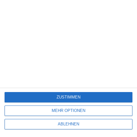
Science Fiction
(1.330)
Serie
(2.476)
Spiele-Adaption
(131)
Splatter
(21)
Sport
(345)
Stand-up-Comedy
(2)
Thriller
(3.181)
Western
(269)
5
Die Chefin: Der Wolf
ZUSTIMMEN
6
MEHR OPTIONEN
Heute fängt mein neues Leben an
ABLEHNEN