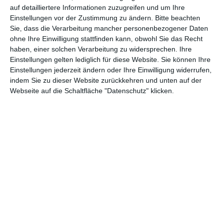
verewigen.
auf detailliertere Informationen zuzugreifen und um Ihre
Einstellungen vor der Zustimmung zu ändern.
Bitte beachten
Sie, dass die Verarbeitung mancher personenbezogener Daten
GENRES
TIPPS
INTERVIEWS
TAGS
ohne Ihre Einwilligung stattfinden kann, obwohl Sie das Recht
haben, einer solchen Verarbeitung zu widersprechen. Ihre
Einstellungen gelten lediglich für diese Website. Sie können Ihre
Einstellungen jederzeit ändern oder Ihre Einwilligung widerrufen,
Abenteuer
(1.623)
Action
(2.030)
indem Sie zu dieser Website zurückkehren und unten auf der
Animation/Trickfilm
(1.941)
Anime
(740)
Webseite auf die Schaltfläche "Datenschutz" klicken.
Asia
(60)
Biographie
(766)
Comic-Adaption
(699)
Dokumentation
(2.054)
Drama
(7.124)
Erotik
(186)
Experimental
(79)
Familie
(1.066)
Fantasy
(1.473)
Historie
(1.229)
Horror
(1.825)
Komödie
(4.913)
Krieg
(424)
Krimi
(3.317)