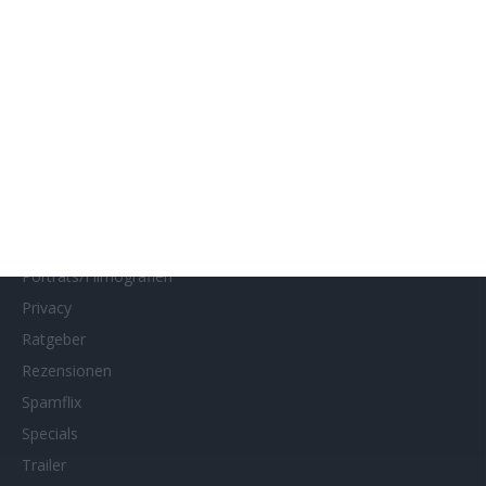
Interviews
Kino- und DVD-Starts
Kontakt
Links
MUBI
Netflix
Neueste Reviews
News
Porträts/Filmografien
Privacy
Ratgeber
Rezensionen
Spamflix
Specials
Trailer