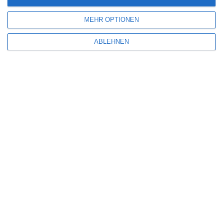
MEHR OPTIONEN
SITEMAP
ABLEHNEN
Aktuelle Neuerscheinungen
Amazon Prime Video
Anime on Demand
Arthouse CNMA
Chinesisches Filmfest München
Eventkalender
Fantasy Filmfest Special
Filmfeste
Filmstarts 2017
Filmstarts 2018
Filmstarts 2019