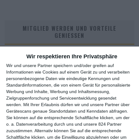
MITGLIED WERDEN UND VORTEILE
GENIESSEN
Wir respektieren Ihre Privatsphäre
Wir und unsere Partner speichern und/oder greifen auf
Informationen wie Cookies auf einem Gerät zu und verarbeiten
personenbezogene Daten wie eindeutige Kennungen und
Standardinformationen, die von einem Gerät für personalisierte
Werbung und Inhalte, Werbung und Inhaltsmessung,
Zielgruppenforschung und Serviceentwicklung gesendet
Euch gefällt, was wir auf film-rezensionen.de so machen und
werden.
Mit Ihrer Erlaubnis dürfen wir und unsere Partner über
wollt noch mehr? Dann werdet unser Sponsor! Auf
Steady
könnt
Gerätescans genaue Standortdaten und Kenndaten abfragen.
ihr Mitglied unserer Seite werden und uns damit helfen, unser
Sie können auf die entsprechende Schaltfläche klicken, um der
Angebot weiter auszubauen. Im Gegenzug bekommt ihr je nach
o. a. Datenverarbeitung durch uns und unsere 824 Partner
Mitgliedschaft Newsletter, nehmt an exklusiven Gewinnspielen
zuzustimmen. Alternativ können Sie auf die entsprechende
teil, könnt Rezensionen wünschen oder euch auf der Seite
Schaltfläche klicken, um die Einwilligung abzulehnen oder um