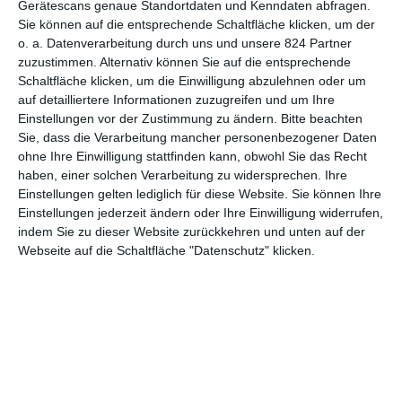
Gerätescans genaue Standortdaten und Kenndaten abfragen.
Sie können auf die entsprechende Schaltfläche klicken, um der
5
o. a. Datenverarbeitung durch uns und unsere 824 Partner
Space Truckers
zuzustimmen. Alternativ können Sie auf die entsprechende
Schaltfläche klicken, um die Einwilligung abzulehnen oder um
auf detailliertere Informationen zuzugreifen und um Ihre
Einstellungen vor der Zustimmung zu ändern.
Bitte beachten
Sie, dass die Verarbeitung mancher personenbezogener Daten
1
2
3
4
ohne Ihre Einwilligung stattfinden kann, obwohl Sie das Recht
haben, einer solchen Verarbeitung zu widersprechen. Ihre
Einstellungen gelten lediglich für diese Website. Sie können Ihre
Einstellungen jederzeit ändern oder Ihre Einwilligung widerrufen,
indem Sie zu dieser Website zurückkehren und unten auf der
Webseite auf die Schaltfläche "Datenschutz" klicken.
MITGLIED WERDEN UND VORTEILE
GENIESSEN