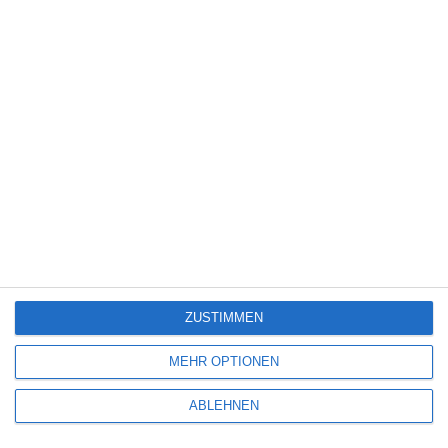
Science Fiction
(1.327)
Serie
(2.471)
Spiele-Adaption
(131)
Splatter
(21)
Sport
(344)
Stand-up-Comedy
(2)
Thriller
(3.178)
Western
(269)
4
The Devil’s Mouth – Der Teufelsschlund
ZUSTIMMEN
5
MEHR OPTIONEN
Die Chefin: Deadline
ABLEHNEN