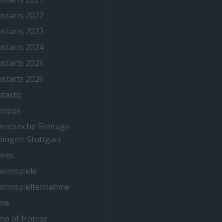
mstarts 2022
mstarts 2023
mstarts 2024
mstarts 2025
mstarts 2026
mtastic
mtipps
nzösische Filmtage
ingen-Stuttgart
nres
innspiele
innspielteilnahme
me
me of Horror