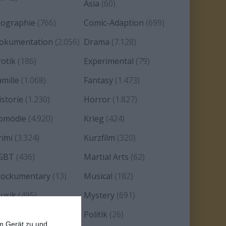
Asia
(60)
iographie
(766)
Comic-Adaption
(699)
okumentation
(2.056)
Drama
(7.128)
rotik
(186)
Experimental
(79)
amilie
(1.068)
Fantasy
(1.473)
istorie
(1.230)
Horror
(1.827)
omödie
(4.920)
Krieg
(424)
rimi
(3.324)
Kurzfilm
(320)
GBT
(436)
Martial Arts
(62)
ockumentary
(13)
Musical
(182)
usik
(495)
Mystery
(691)
oir
(29)
Politik
(26)
em Gerät zu und