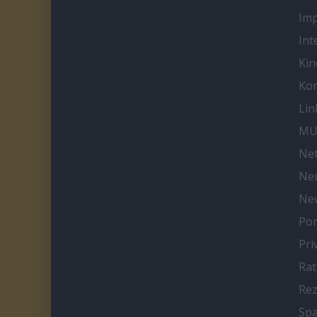
Im
Int
Kin
Kon
Lin
MU
Net
Neu
Ne
Por
Pri
Ra
Re
Spa