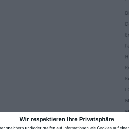
B
D
E
F
H
K
K
L
M
M
Wir respektieren Ihre Privatsphäre
N
ner speichern und/oder greifen auf Informationen wie Cookies auf ein