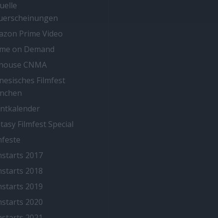
uelle
uerscheinungen
zon Prime Video
ime on Demand
thouse CNMA
nesisches Filmfest
nchen
ntkalender
tasy Filmfest Special
mfeste
mstarts 2017
mstarts 2018
mstarts 2019
mstarts 2020
mstarts 2021