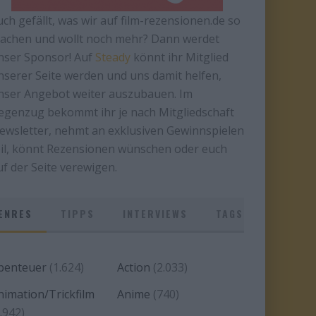
uch gefällt, was wir auf film-rezensionen.de so
achen und wollt noch mehr? Dann werdet
nser Sponsor! Auf
Steady
könnt ihr Mitglied
nserer Seite werden und uns damit helfen,
nser Angebot weiter auszubauen. Im
egenzug bekommt ihr je nach Mitgliedschaft
ewsletter, nehmt an exklusiven Gewinnspielen
eil, könnt Rezensionen wünschen oder euch
uf der Seite verewigen.
ENRES
TIPPS
INTERVIEWS
TAGS
benteuer
(1.624)
Action
(2.033)
nimation/Trickfilm
Anime
(740)
.942)