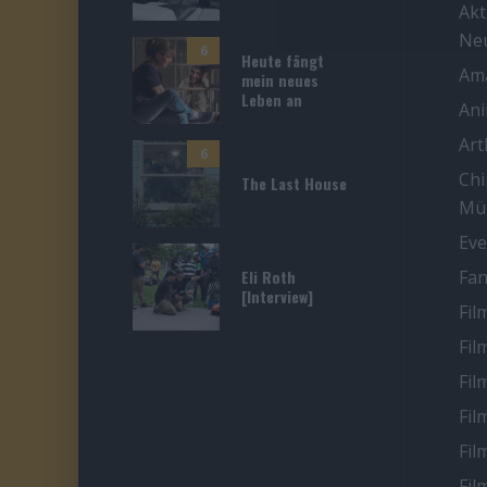
Akt
Ne
6
Heute fängt
Ama
mein neues
Leben an
An
Ar
6
Chi
The Last House
Mü
Eve
Eli Roth
Fan
[Interview]
Fil
Fil
Fil
Fil
Fil
Fil