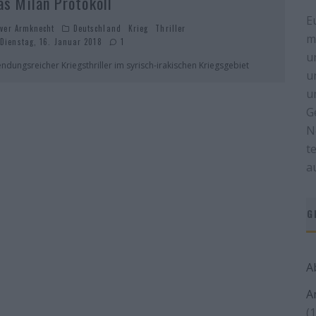
as Milan Protokoll
E
iver Armknecht
Deutschland
Krieg
Thriller
m
Dienstag, 16. Januar 2018
1
u
ndungsreicher Kriegsthriller im syrisch-irakischen Kriegsgebiet
u
u
G
N
t
a
G
A
A
(1