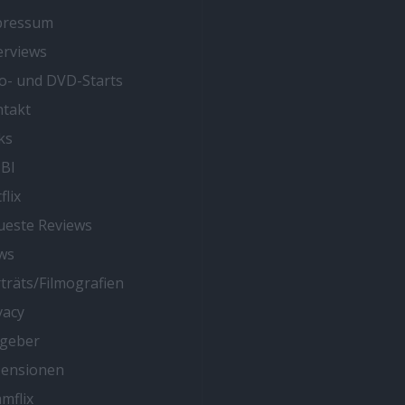
pressum
erviews
o- und DVD-Starts
takt
ks
BI
flix
este Reviews
ws
träts/Filmografien
vacy
tgeber
zensionen
mflix