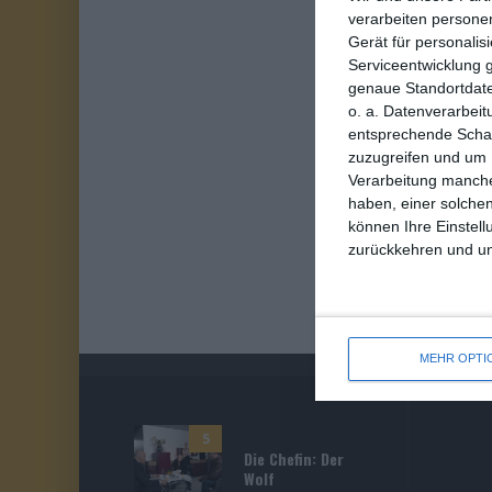
verarbeiten persone
Gerät für personali
Serviceentwicklung 
genaue Standortdate
o. a. Datenverarbeit
entsprechende Schalt
zuzugreifen und um 
Verarbeitung manche
haben, einer solchen
können Ihre Einstell
zurückkehren und unt
MEHR OPTI
5
Die Chefin: Der
Wolf