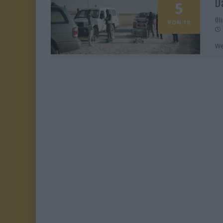
D
5
Ol
VON 10
We