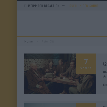
FILMTIPP DER REDAKTION
DUELL IN DER SONNE
EVERYTIME
WHAM! – 10 DAYS IN CHIN
TANGLES
Home
Peter Ott
7
G
VON 10
Ol
Ei