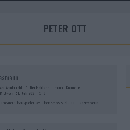
PETER OTT
A
asmann
iver Armknecht
Deutschland
Drama
Komödie
Mittwoch, 21. Juli 2021
0
n Theaterschauspieler zwischen Selbstsuche und Naziexperiment