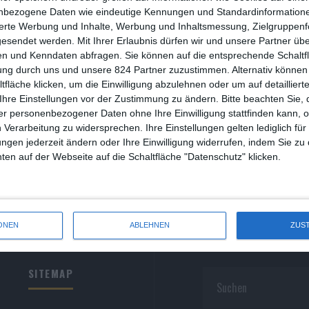
R
nbezogene Daten wie eindeutige Kennungen und Standardinformatione
sierte Werbung und Inhalte, Werbung und Inhaltsmessung, Zielgruppen
R
gesendet werden.
Mit Ihrer Erlaubnis dürfen wir und unsere Partner ü
n und Kenndaten abfragen. Sie können auf die entsprechende Schaltfl
S
ung durch uns und unsere 824 Partner zuzustimmen. Alternativ können 
fläche klicken, um die Einwilligung abzulehnen oder um auf detailliert
S
Ihre Einstellungen vor der Zustimmung zu ändern.
Bitte beachten Sie, 
r personenbezogener Daten ohne Ihre Einwilligung stattfinden kann, 
S
 Verarbeitung zu widersprechen. Ihre Einstellungen gelten lediglich für
S
ungen jederzeit ändern oder Ihre Einwilligung widerrufen, indem Sie zu
en auf der Webseite auf die Schaltfläche "Datenschutz" klicken.
W
ONEN
ABLEHNEN
ZUS
SITEMAP