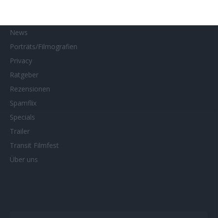
Netflix
Neueste Reviews
News
Porträts/Filmografien
Privacy
Ratgeber
Rezensionen
Spamflix
Specials
Trailer
Transit Filmfest
Über uns