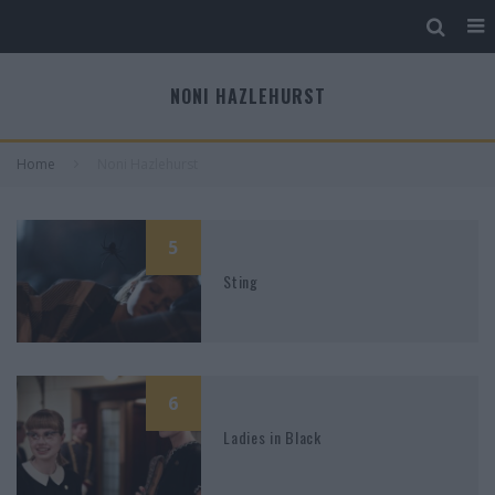
NONI HAZLEHURST
Home
Noni Hazlehurst
5
Sting
6
Ladies in Black