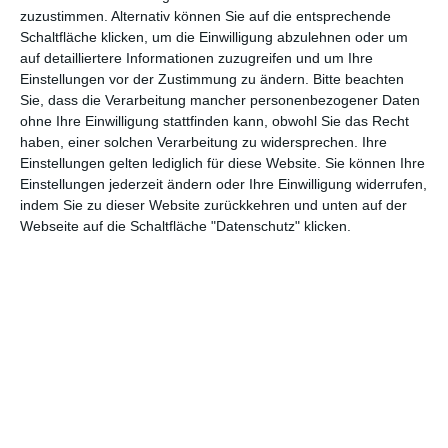
zuzustimmen. Alternativ können Sie auf die entsprechende
Schaltfläche klicken, um die Einwilligung abzulehnen oder um
auf detailliertere Informationen zuzugreifen und um Ihre
Einstellungen vor der Zustimmung zu ändern.
Bitte beachten
Sie, dass die Verarbeitung mancher personenbezogener Daten
ohne Ihre Einwilligung stattfinden kann, obwohl Sie das Recht
haben, einer solchen Verarbeitung zu widersprechen. Ihre
Euch gefällt, was wir auf film-rezensionen.de so machen und
Einstellungen gelten lediglich für diese Website. Sie können Ihre
wollt noch mehr? Dann werdet unser Sponsor! Auf
Steady
könnt
Einstellungen jederzeit ändern oder Ihre Einwilligung widerrufen,
ihr Mitglied unserer Seite werden und uns damit helfen, unser
indem Sie zu dieser Website zurückkehren und unten auf der
Angebot weiter auszubauen. Im Gegenzug bekommt ihr je nach
Webseite auf die Schaltfläche "Datenschutz" klicken.
Mitgliedschaft Newsletter, nehmt an exklusiven Gewinnspielen
teil, könnt Rezensionen wünschen oder euch auf der Seite
verewigen.
GENRES
TIPPS
INTERVIEWS
TAGS
Abenteuer
(1.624)
Action
(2.034)