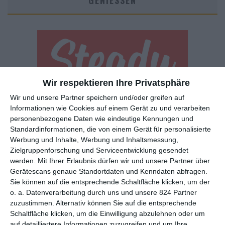
GENIESSEN
Wir respektieren Ihre Privatsphäre
Wir und unsere Partner speichern und/oder greifen auf
Euch gefällt, was wir auf film-rezensionen.de so machen und
Informationen wie Cookies auf einem Gerät zu und verarbeiten
wollt noch mehr? Dann werdet unser Sponsor! Auf
Steady
könnt
personenbezogene Daten wie eindeutige Kennungen und
ihr Mitglied unserer Seite werden und uns damit helfen, unser
Standardinformationen, die von einem Gerät für personalisierte
Angebot weiter auszubauen. Im Gegenzug bekommt ihr je nach
Werbung und Inhalte, Werbung und Inhaltsmessung,
Mitgliedschaft Newsletter, nehmt an exklusiven Gewinnspielen
Zielgruppenforschung und Serviceentwicklung gesendet
teil, könnt Rezensionen wünschen oder euch auf der Seite
werden.
Mit Ihrer Erlaubnis dürfen wir und unsere Partner über
verewigen.
Gerätescans genaue Standortdaten und Kenndaten abfragen.
Sie können auf die entsprechende Schaltfläche klicken, um der
o. a. Datenverarbeitung durch uns und unsere 824 Partner
GENRES
TIPPS
INTERVIEWS
TAGS
zuzustimmen. Alternativ können Sie auf die entsprechende
Schaltfläche klicken, um die Einwilligung abzulehnen oder um
auf detailliertere Informationen zuzugreifen und um Ihre