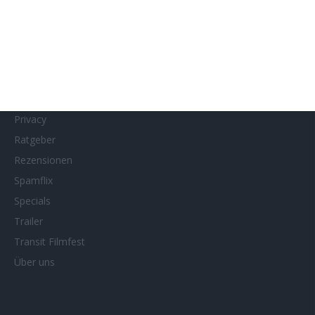
MUBI
Netflix
Neueste Reviews
News
Porträts/Filmografien
Privacy
Ratgeber
Rezensionen
Spamflix
Specials
Trailer
Transit Filmfest
Über uns