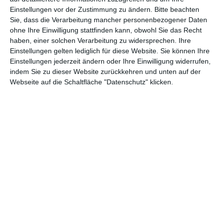
Einstellungen vor der Zustimmung zu ändern.
Bitte beachten
Abenteuer
(1.624)
Action
(2.033)
Sie, dass die Verarbeitung mancher personenbezogener Daten
ohne Ihre Einwilligung stattfinden kann, obwohl Sie das Recht
Animation/Trickfilm
(1.942)
Anime
(740)
haben, einer solchen Verarbeitung zu widersprechen. Ihre
Asia
(60)
Biographie
(766)
Einstellungen gelten lediglich für diese Website. Sie können Ihre
Einstellungen jederzeit ändern oder Ihre Einwilligung widerrufen,
Comic-Adaption
(699)
Dokumentation
(2.056)
indem Sie zu dieser Website zurückkehren und unten auf der
Webseite auf die Schaltfläche "Datenschutz" klicken.
Drama
(7.130)
Erotik
(187)
Experimental
(79)
Familie
(1.068)
Fantasy
(1.473)
Historie
(1.230)
Horror
(1.827)
Komödie
(4.920)
Krieg
(424)
Krimi
(3.324)
Kurzfilm
(320)
LGBT
(436)
Martial Arts
(62)
Mockumentary
(13)
Musical
(182)
Musik
(495)