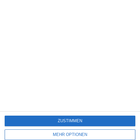
6
The Eyes of Others
6
Hamlet – All That Live Must Die
Kinocharts weltweit (31. Juli – 2. August 2026)
ZUSTIMMEN
SITEMAP
MEHR OPTIONEN