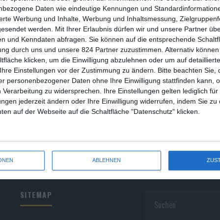
R
nbezogene Daten wie eindeutige Kennungen und Standardinformatione
sierte Werbung und Inhalte, Werbung und Inhaltsmessung, Zielgruppen
R
gesendet werden.
Mit Ihrer Erlaubnis dürfen wir und unsere Partner ü
n und Kenndaten abfragen. Sie können auf die entsprechende Schaltfl
S
ung durch uns und unsere 824 Partner zuzustimmen. Alternativ können 
fläche klicken, um die Einwilligung abzulehnen oder um auf detailliert
S
Ihre Einstellungen vor der Zustimmung zu ändern.
Bitte beachten Sie, 
r personenbezogener Daten ohne Ihre Einwilligung stattfinden kann, 
S
 Verarbeitung zu widersprechen. Ihre Einstellungen gelten lediglich für
S
ungen jederzeit ändern oder Ihre Einwilligung widerrufen, indem Sie zu
en auf der Webseite auf die Schaltfläche "Datenschutz" klicken.
W
ONEN
ABLEHNEN
ZUS
SITEMAP