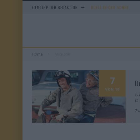
FILMTIPP DER REDAKTION
DUELL IN DER SONNE
EVERYTIME
WHAM! – 10 DAYS IN CHIN
TANGLES
Home
Mike Star
7
D
VON 10
Ja
Zw