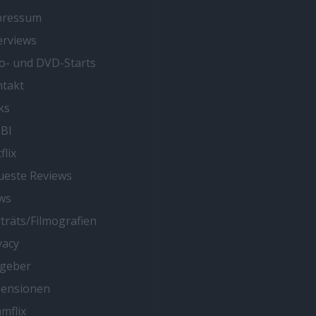
pressum
erviews
o- und DVD-Starts
takt
ks
BI
flix
este Reviews
ws
träts/Filmografien
vacy
tgeber
zensionen
mflix