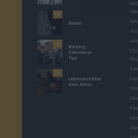
Akt
Ne
4
Ama
Gunner
An
Ar
5
Wilsberg:
Chi
Todsicherer
Tipp
Mü
Eve
7
Lebensansichten
Fan
eines Huhns
Fil
Fil
Fil
Fil
Fil
Fil