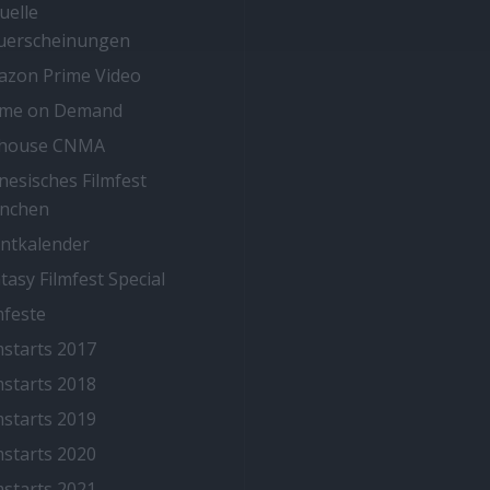
uelle
uerscheinungen
zon Prime Video
ime on Demand
thouse CNMA
nesisches Filmfest
nchen
ntkalender
tasy Filmfest Special
mfeste
mstarts 2017
mstarts 2018
mstarts 2019
mstarts 2020
mstarts 2021