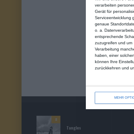
verarbeiten persone
Gerät für personali
Serviceentwicklung 
genaue Standortdate
o. a. Datenverarbeit
entsprechende Schalt
zuzugreifen und um 
Verarbeitung manche
haben, einer solchen
können Ihre Einstell
zurückkehren und unt
MEHR OPTI
8
Tangles