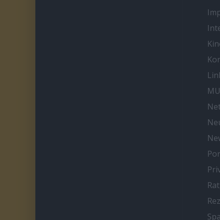
Im
Int
Kin
Kon
Lin
MU
Net
Neu
Ne
Por
Pri
Ra
Re
Spa