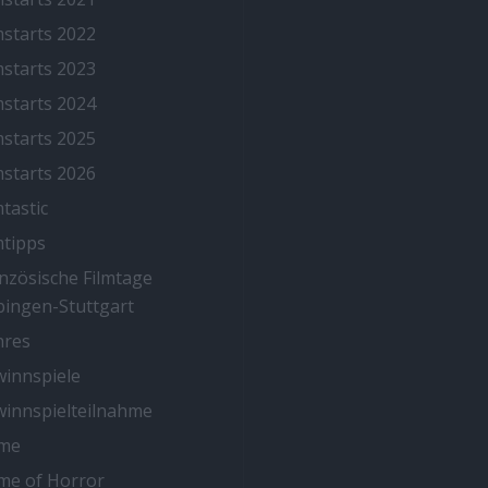
mstarts 2022
mstarts 2023
mstarts 2024
mstarts 2025
mstarts 2026
mtastic
mtipps
nzösische Filmtage
ingen-Stuttgart
nres
innspiele
innspielteilnahme
me
me of Horror