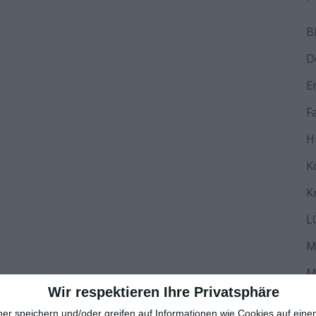
B
D
E
F
H
K
K
L
M
M
Wir respektieren Ihre Privatsphäre
N
ner speichern und/oder greifen auf Informationen wie Cookies auf ein