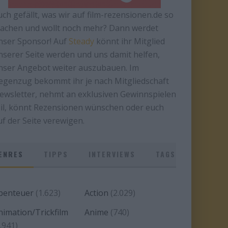
uch gefällt, was wir auf film-rezensionen.de so
achen und wollt noch mehr? Dann werdet
nser Sponsor! Auf
Steady
könnt ihr Mitglied
nserer Seite werden und uns damit helfen,
nser Angebot weiter auszubauen. Im
egenzug bekommt ihr je nach Mitgliedschaft
ewsletter, nehmt an exklusiven Gewinnspielen
eil, könnt Rezensionen wünschen oder euch
uf der Seite verewigen.
ENRES
TIPPS
INTERVIEWS
TAGS
benteuer
(1.623)
Action
(2.029)
nimation/Trickfilm
Anime
(740)
.941)