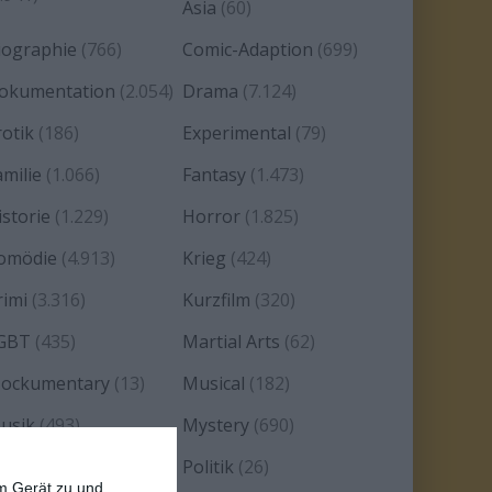
Asia
(60)
iographie
(766)
Comic-Adaption
(699)
okumentation
(2.054)
Drama
(7.124)
rotik
(186)
Experimental
(79)
amilie
(1.066)
Fantasy
(1.473)
istorie
(1.229)
Horror
(1.825)
omödie
(4.913)
Krieg
(424)
rimi
(3.316)
Kurzfilm
(320)
GBT
(435)
Martial Arts
(62)
ockumentary
(13)
Musical
(182)
usik
(493)
Mystery
(690)
oir
(29)
Politik
(26)
em Gerät zu und