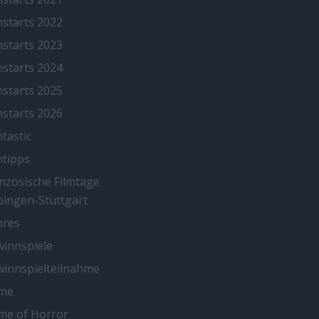
mstarts 2022
mstarts 2023
mstarts 2024
mstarts 2025
mstarts 2026
mtastic
mtipps
nzösische Filmtage
ingen-Stuttgart
nres
innspiele
innspielteilnahme
me
me of Horror