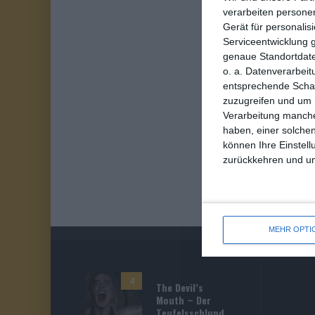
verarbeiten persone
Gerät für personali
Serviceentwicklung 
genaue Standortdate
o. a. Datenverarbeit
entsprechende Schalt
zuzugreifen und um 
Verarbeitung manche
haben, einer solchen
können Ihre Einstell
zurückkehren und unt
MEHR OPTI
4
The Devil’s
Mouth – Der
Teufelsschlund