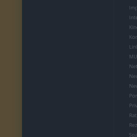
Im
Int
Kin
Kon
Lin
MU
Net
Neu
Ne
Por
Pri
Ra
Re
Spa