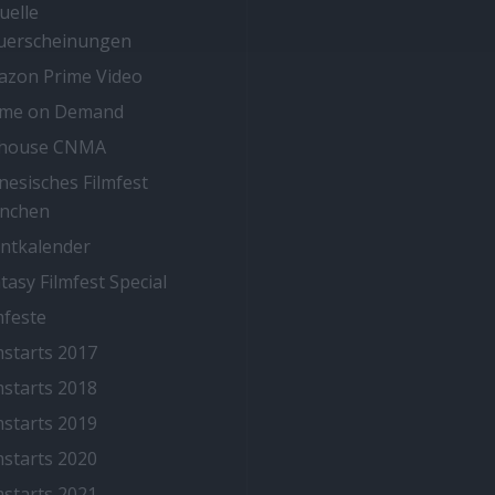
uelle
uerscheinungen
zon Prime Video
ime on Demand
thouse CNMA
nesisches Filmfest
nchen
ntkalender
tasy Filmfest Special
mfeste
mstarts 2017
mstarts 2018
mstarts 2019
mstarts 2020
mstarts 2021