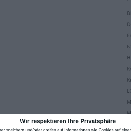
B
D
E
F
H
K
K
L
M
M
Wir respektieren Ihre Privatsphäre
N
ner speichern und/oder greifen auf Informationen wie Cookies auf ein