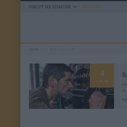
FILMTIPP DER REDAKTION
EVERYTIME
WHAM! – 10 DAYS IN CHIN
IM SPIEGEL MEINER MUTTE
DUELL IN DER SONNE
Home
Michael Kausch
4
K
VON 10
Ol
Rä