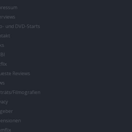
pressum
erviews
o- und DVD-Starts
takt
ks
BI
flix
este Reviews
ws
träts/Filmografien
vacy
tgeber
zensionen
mflix