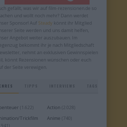
uch gefällt, was wir auf film-rezensionen.de so
achen und wollt noch mehr? Dann werdet
nser Sponsor! Auf
Steady
könnt ihr Mitglied
nserer Seite werden und uns damit helfen,
nser Angebot weiter auszubauen. Im
egenzug bekommt ihr je nach Mitgliedschaft
ewsletter, nehmt an exklusiven Gewinnspielen
eil, könnt Rezensionen wünschen oder euch
uf der Seite verewigen.
ENRES
TIPPS
INTERVIEWS
TAGS
benteuer
(1.622)
Action
(2.028)
nimation/Trickfilm
Anime
(740)
.941)