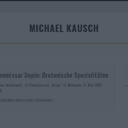
A
MICHAEL KAUSCH
R
ommissar Dupin: Bretonische Spezialitäten
iver Armknecht
Deutschland
Krimi
Mittwoch, 5. Mai 2021
0
tselhafter Mord unter Schwestern