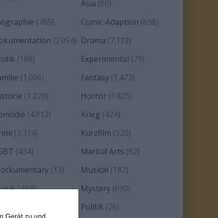
Asia
(60)
iographie
(765)
Comic-Adaption
(698)
okumentation
(2.054)
Drama
(7.122)
rotik
(186)
Experimental
(79)
amilie
(1.066)
Fantasy
(1.473)
istorie
(1.229)
Horror
(1.825)
omödie
(4.912)
Krieg
(424)
rimi
(3.314)
Kurzfilm
(320)
GBT
(434)
Martial Arts
(62)
ockumentary
(13)
Musical
(182)
usik
(493)
Mystery
(690)
oir
(29)
Politik
(26)
em Gerät zu und