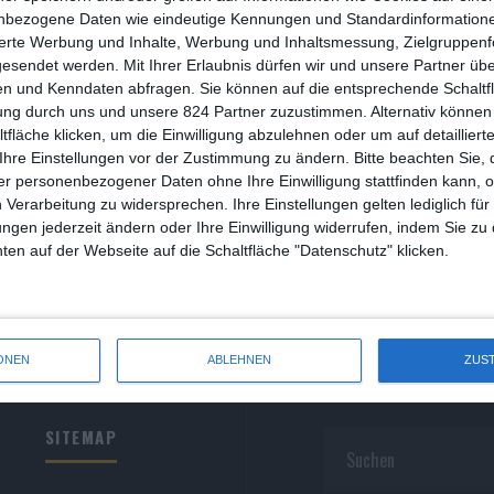
R
nbezogene Daten wie eindeutige Kennungen und Standardinformatione
sierte Werbung und Inhalte, Werbung und Inhaltsmessung, Zielgruppen
R
gesendet werden.
Mit Ihrer Erlaubnis dürfen wir und unsere Partner ü
n und Kenndaten abfragen. Sie können auf die entsprechende Schaltfl
S
ung durch uns und unsere 824 Partner zuzustimmen. Alternativ können 
fläche klicken, um die Einwilligung abzulehnen oder um auf detailliert
S
Ihre Einstellungen vor der Zustimmung zu ändern.
Bitte beachten Sie, 
r personenbezogener Daten ohne Ihre Einwilligung stattfinden kann, 
S
 Verarbeitung zu widersprechen. Ihre Einstellungen gelten lediglich für
S
ungen jederzeit ändern oder Ihre Einwilligung widerrufen, indem Sie zu
en auf der Webseite auf die Schaltfläche "Datenschutz" klicken.
W
ONEN
ABLEHNEN
ZUS
SITEMAP