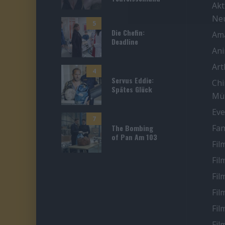
Akt
Ne
5
Die Chefin:
Ama
Deadline
An
Ar
4
Servus Eddie:
Chi
Spätes Glück
Mü
Eve
7
The Bombing
Fan
of Pan Am 103
Fil
Fil
Fil
Fil
Fil
Fil