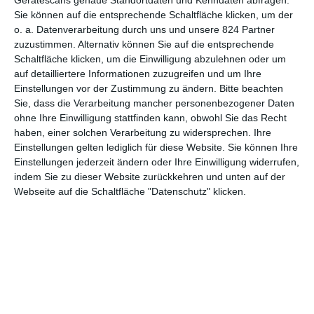
Gerätescans genaue Standortdaten und Kenndaten abfragen.
Sie können auf die entsprechende Schaltfläche klicken, um der
0
o. a. Datenverarbeitung durch uns und unsere 824 Partner
Scream (2022)
zuzustimmen. Alternativ können Sie auf die entsprechende
Schaltfläche klicken, um die Einwilligung abzulehnen oder um
auf detailliertere Informationen zuzugreifen und um Ihre
Einstellungen vor der Zustimmung zu ändern.
Bitte beachten
1
2
Sie, dass die Verarbeitung mancher personenbezogener Daten
ohne Ihre Einwilligung stattfinden kann, obwohl Sie das Recht
haben, einer solchen Verarbeitung zu widersprechen. Ihre
Einstellungen gelten lediglich für diese Website. Sie können Ihre
Einstellungen jederzeit ändern oder Ihre Einwilligung widerrufen,
MITGLIED WERDEN UND VORTEILE
indem Sie zu dieser Website zurückkehren und unten auf der
GENIESSEN
Webseite auf die Schaltfläche "Datenschutz" klicken.