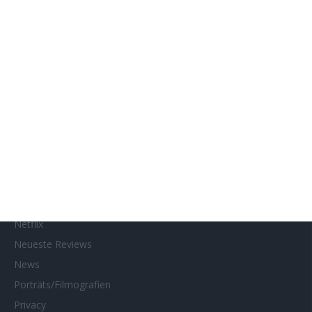
Genres
Gewinnspiele
Gewinnspielteilnahme
Home
Home of Horror
Impressum
Interviews
Kino- und DVD-Starts
Kontakt
Links
MUBI
Netflix
Neueste Reviews
News
Porträts/Filmografien
Privacy