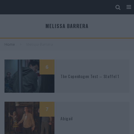
MELISSA BARRERA
Home
Melissa Barrera
6
The Copenhagen Test – Staffel 1
7
Abigail