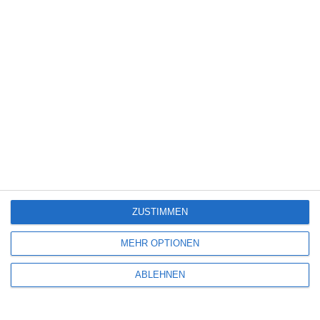
Sport
(344)
Stand-up-Comedy
(2)
Thriller
(3.179)
Western
(269)
8
Tangles
ZUSTIMMEN
4
MEHR OPTIONEN
Gunner
ABLEHNEN
5
Wilsberg: Todsicherer Tipp