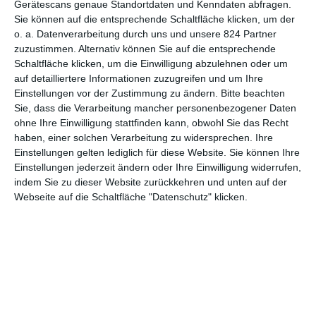
Gerätescans genaue Standortdaten und Kenndaten abfragen.
Sie können auf die entsprechende Schaltfläche klicken, um der
4
o. a. Datenverarbeitung durch uns und unsere 824 Partner
Der Usedom-Krimi: Strandgut
zuzustimmen. Alternativ können Sie auf die entsprechende
Schaltfläche klicken, um die Einwilligung abzulehnen oder um
auf detailliertere Informationen zuzugreifen und um Ihre
Einstellungen vor der Zustimmung zu ändern.
Bitte beachten
Sie, dass die Verarbeitung mancher personenbezogener Daten
1
2
3
…
6
ohne Ihre Einwilligung stattfinden kann, obwohl Sie das Recht
haben, einer solchen Verarbeitung zu widersprechen. Ihre
Einstellungen gelten lediglich für diese Website. Sie können Ihre
Einstellungen jederzeit ändern oder Ihre Einwilligung widerrufen,
indem Sie zu dieser Website zurückkehren und unten auf der
Webseite auf die Schaltfläche "Datenschutz" klicken.
MITGLIED WERDEN UND VORTEILE
GENIESSEN