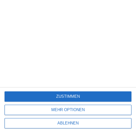
Science Fiction
(1.330)
Serie
(2.476)
Spiele-Adaption
(131)
Splatter
(21)
Sport
(345)
Stand-up-Comedy
(2)
Thriller
(3.181)
Western
(269)
5
Die Chefin: Der Wolf
ZUSTIMMEN
6
MEHR OPTIONEN
Heute fängt mein neues Leben an
ABLEHNEN